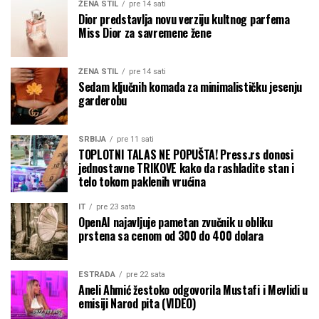
ŽENA STIL
pre 14 sati
Dior predstavlja novu verziju kultnog parfema
Miss Dior za savremene žene
ŽENA STIL
pre 14 sati
Sedam ključnih komada za minimalističku jesenju
garderobu
SRBIJA
pre 11 sati
TOPLOTNI TALAS NE POPUŠTA! Press.rs donosi
jednostavne TRIKOVE kako da rashladite stan i
telo tokom paklenih vrućina
IT
pre 23 sata
OpenAI najavljuje pametan zvučnik u obliku
prstena sa cenom od 300 do 400 dolara
ESTRADA
pre 22 sata
Aneli Ahmić žestoko odgovorila Mustafi i Mevlidi u
emisiji Narod pita (VIDEO)