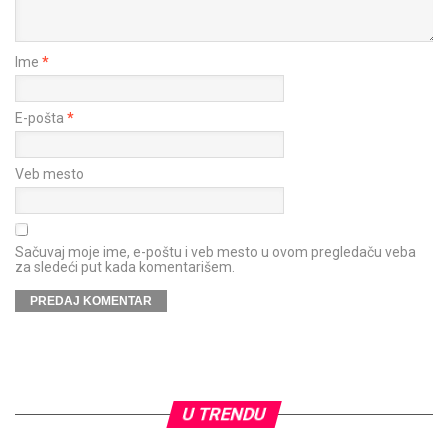
Ime
*
E-pošta
*
Veb mesto
Sačuvaj moje ime, e-poštu i veb mesto u ovom pregledaču veba
za sledeći put kada komentarišem.
U TRENDU