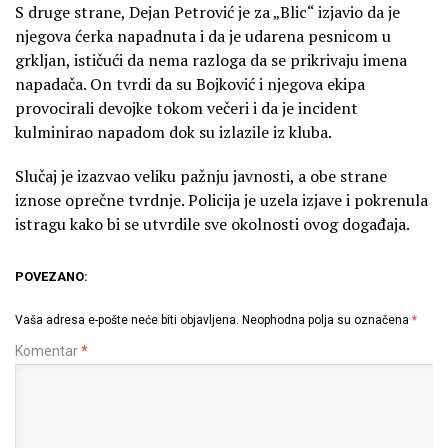
S druge strane, Dejan Petrović je za „Blic“ izjavio da je
njegova ćerka napadnuta i da je udarena pesnicom u
grkljan, ističući da nema razloga da se prikrivaju imena
napadača. On tvrdi da su Bojković i njegova ekipa
provocirali devojke tokom večeri i da je incident
kulminirao napadom dok su izlazile iz kluba.
Slučaj je izazvao veliku pažnju javnosti, a obe strane
iznose oprečne tvrdnje. Policija je uzela izjave i pokrenula
istragu kako bi se utvrdile sve okolnosti ovog događaja.
POVEZANO:
Vaša adresa e-pošte neće biti objavljena.
Neophodna polja su označena
*
Komentar
*