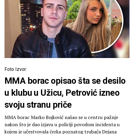
Foto Izvor:
MMA borac opisao šta se desilo
u klubu u Užicu, Petrović izneo
svoju stranu priče
MMA borac Marko Bojković našao se u centru pažnje
nakon što je dao izjavu u policiji povodom incidenta u
kojem je učestvovala ćerka poznatog trubača Dejana