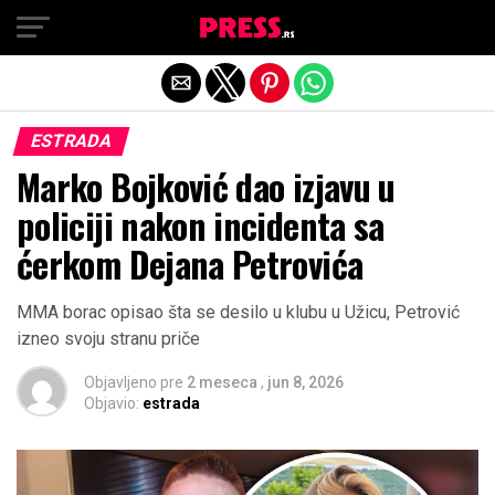
Exit mobile version
ESTRADA
Marko Bojković dao izjavu u
policiji nakon incidenta sa
ćerkom Dejana Petrovića
MMA borac opisao šta se desilo u klubu u Užicu, Petrović
izneo svoju stranu priče
Objavljeno pre
2 meseca
,
jun 8, 2026
Objavio:
estrada