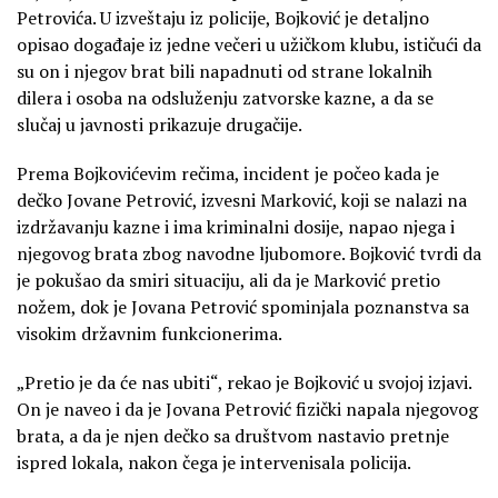
Petrovića. U izveštaju iz policije, Bojković je detaljno
opisao događaje iz jedne večeri u užičkom klubu, ističući da
su on i njegov brat bili napadnuti od strane lokalnih
dilera i osoba na odsluženju zatvorske kazne, a da se
slučaj u javnosti prikazuje drugačije.
Prema Bojkovićevim rečima, incident je počeo kada je
dečko Jovane Petrović, izvesni Marković, koji se nalazi na
izdržavanju kazne i ima kriminalni dosije, napao njega i
njegovog brata zbog navodne ljubomore. Bojković tvrdi da
je pokušao da smiri situaciju, ali da je Marković pretio
nožem, dok je Jovana Petrović spominjala poznanstva sa
visokim državnim funkcionerima.
„Pretio je da će nas ubiti“, rekao je Bojković u svojoj izjavi.
On je naveo i da je Jovana Petrović fizički napala njegovog
brata, a da je njen dečko sa društvom nastavio pretnje
ispred lokala, nakon čega je intervenisala policija.