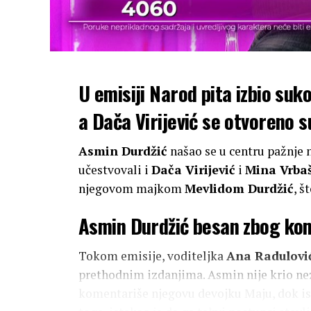
U emisiji Narod pita izbio su
a Dača Virijević se otvoreno 
Asmin Durdžić
našao se u centru pažnje
učestvovali i
Dača Virijević
i
Mina Vrbaš
njegovom majkom
Mevlidom Durdžić
, š
Asmin Durdžić besan zbog ko
Tokom emisije, voditeljka
Ana Radulovi
prethodnim izdanjima. Asmin nije krio ne
komentariše njegovu devojku Maju, dok is