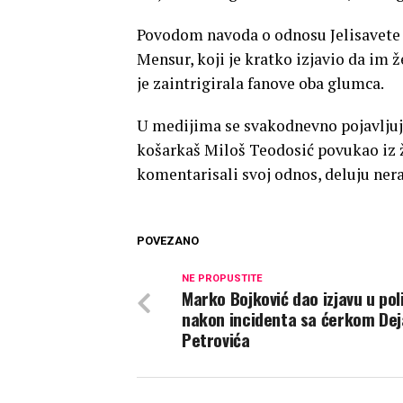
Povodom navoda o odnosu Jelisavete i 
Mensur, koji je kratko izjavio da im 
je zaintrigirala fanove oba glumca.
U medijima se svakodnevno pojavljuju
košarkaš Miloš Teodosić povukao iz ži
komentarisali svoj odnos, deluju nera
POVEZANO
NE PROPUSTITE
Marko Bojković dao izjavu u poli
nakon incidenta sa ćerkom De
Petrovića