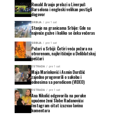
Ronald Araujo prelazi u Liverpul:
Barselona i engleski velikan postigli
dogovor
SRBIJA
pre 1 sat
Stanje na granicama Srbije: Gde su
najveće gužve i koliko se čeka večeras
SRBIJA
pre 1 sat
Požari u Srbiji: Četiri veća požara na
otvorenom, najkritičnije u Deliblatskoj
peščari
ESTRADA
pre 1 sat
Maja Marinković i Asmin Durdžić
zajedno progovorili o sukobu i
odnosima sa porodicom (VIDEO)
ESTRADA
pre 1 sat
Ana Nikolić odgovorila na poruke
upućene ženi Slobe Radanovića:
Instagram citat izazvao lavinu
komentara