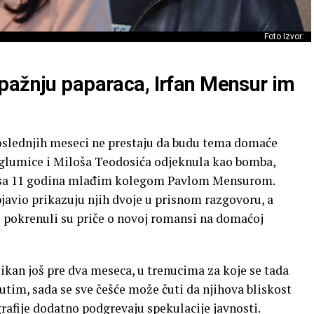
Foto Izvor:
pažnju paparaca, Irfan Mensur im
poslednjih meseci ne prestaju da budu tema domaće
u glumice i Miloša Teodosića odjeknula kao bomba,
s sa 11 godina mlađim kolegom Pavlom Mensurom.
objavio prikazuju njih dvoje u prisnom razgovoru, a
i pokrenuli su priče o novoj romansi na domaćoj
ikan još pre dva meseca, u trenucima za koje se tada
utim, sada se sve češće može čuti da njihova bliskost
grafije dodatno podgrevaju spekulacije javnosti.