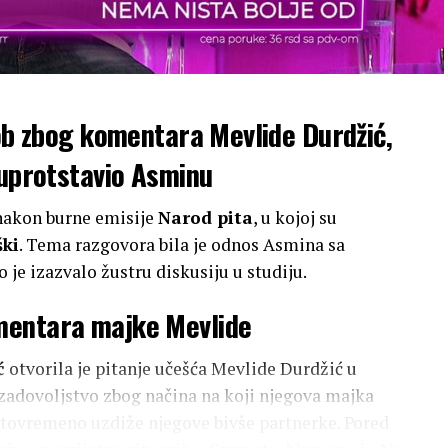
kob zbog komentara Mevlide Durdžić,
suprotstavio Asminu
 nakon burne emisije
Narod pita
, u kojoj su
ki
. Tema razgovora bila je odnos Asmina sa
to je izazvalo žustru diskusiju u studiju.
mentara majke Mevlide
ć
otvorila je pitanje učešća Mevlide Durdžić u
zadovoljstvo zbog načina na koji njegova majka
tovremeno uzdiže njegove bivše partnerke. Pored