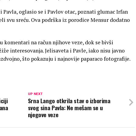
Pavla, oglasio se i Pavlov otac, poznati glumac Irfan
želi svu sreću. Ova podrška iz porodice Mensur dodatno
 komentari na račun njihove veze, dok se bivši
že interesovanja. Jelisaveta i Pavle, iako nisu javno
zdvojno, što pokazuju i najnovije paparaco fotografije.
UP NEXT
ciji
Srna Lango otkrila stav o izborima
jana
svog sina Pavla: Ne mešam se u
njegove veze