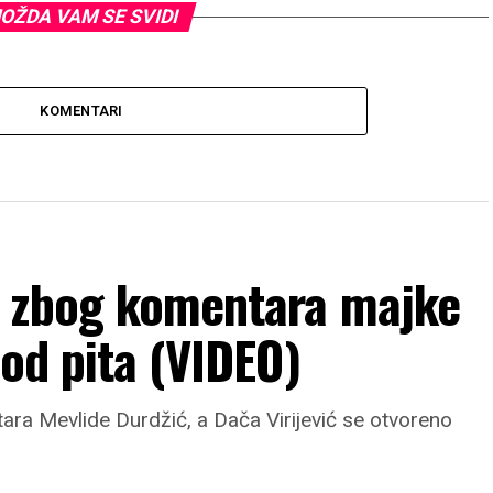
OŽDA VAM SE SVIDI
KOMENTARI
n zbog komentara majke
rod pita (VIDEO)
ara Mevlide Durdžić, a Dača Virijević se otvoreno