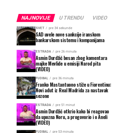
NAJNOVIJE
U TRENDU
VIDEO
SVET
pre 34 sekunde
SAD uvele nove sankcije iranskom
bankarskom sistemu i kompanijama
ESTRADA
pre 26 minuta
Asmin Durdžić besan zbog komentara
majke Mevlide u emisiji Narod pita
(VIDEO)
FUDBAL
pre 36 minuta
Franko Mastantuono stiže u Fiorentinu:
Novi adut iz Real Madrida za nastavak
sezone
ESTRADA
pre 51 minut
Asmin Durdžić otkrio kako bi reagovao
da upozna Noru, a progovorio i o Aneli
(VIDEO)
FUDBAL
pre 53 minuta