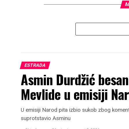
M
ESTRADA
Asmin Durdžić besa
Mevlide u emisiji Na
U emisiji Narod pita izbio sukob zbog koment
suprotstavio Asminu