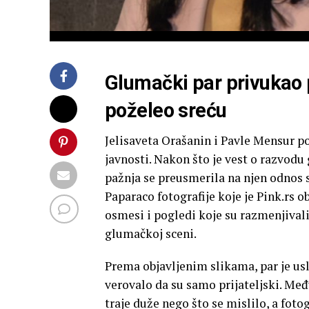
Glumački par privukao 
poželeo sreću
Jelisaveta Orašanin i Pavle Mensur 
javnosti. Nakon što je vest o razvod
pažnja se preusmerila na njen odno
Paparaco fotografije koje je Pink.rs 
osmesi i pogledi koje su razmenjival
glumačkoj sceni.
Prema objavljenim slikama, par je usl
verovalo da su samo prijateljski. Međ
traje duže nego što se mislilo, a foto