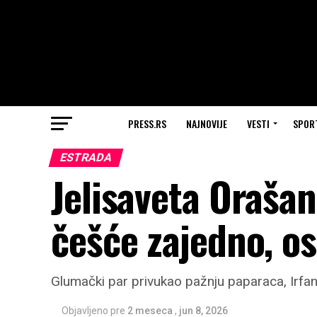
PRESS.RS
NAJNOVIJE
VESTI
SPOR
ESTRADA
Jelisaveta Orašan
češće zajedno, os
Glumački par privukao pažnju paparaca, Irf
Objavljeno pre
2 meseca
,
jun 8, 2026