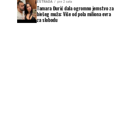
ESTRADA
pre 2 sata
Tamara Đurić dala ogromno jemstvo za
bivšeg muža: Više od pola miliona evra
za slobodu