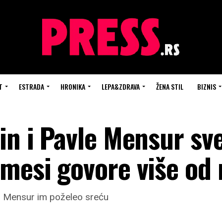
T
ESTRADA
HRONIKA
LEPA&ZDRAVA
ŽENA STIL
BIZNIS
in i Pavle Mensur sv
mesi govore više od 
an Mensur im poželeo sreću