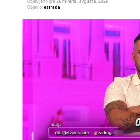
Objavljeno pre
26 minuta
,
avgust 8, 2026
Objavio:
estrada