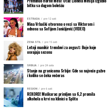
Preminuo Horhe Mesi: Otac Lionela Mesija izgubio
bitku sa dugom bolešću
ESTRADA
pre 12 sati
Mina Vrbaški otvoreno o vezi sa Viktorom i
odnosu sa Sofijom Janićijević (VIDEO)
ŽENA STIL
pre 15 sati
Letnji manikir trendovi za avgust: Boje koje
osvajaju sezonu
SRBIJA
pre 24 sata
Stanje na granicama Srbije: Gde su najveće gužve
i koliko se čeka večeras
REGION
pre 6 sati
REKORD! Muškarac primljen sa 6,2 promila
alkohola u krvi na klinici u Splitu