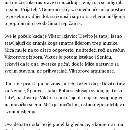
nakon žestoke rasprave o muzičkoj sceni, koja se odigrala
u pabu ‘Prijatelji’. Generacijski jaz između učesnika postao
je posebno vidljiv dok su iznosili suprotstavljena mišljenja
o popularnim izvođačima trep žanra.
Sve je počelo kada je Viktor izjavio: ‘Devito je tata’, jasno
stavljajući do znanja koga smatra liderom trep muzike.
Mića mu je na to oštro odgovorio, ne štedeći reči na račun
Viktorovog izbora. Viktor je potom istakao i Senidu,
rekavši da je ona ‘svetska priča’, dok je Mića nastavio sa
svojim stavom, ne prihvatajući Viktorove argumente.
‘Pa ti ne pratiš, pa ne znaš. Ja tebi kažem da je Devito tata
za Nemce, Špance… Jala i Buba se slušaju svuda, pa to su
tate’, nastavio je Viktor u pokušaju da objasni svoj pogled
na muzičku scenu. Mića je, međutim, ostao nepokolebljiv u
svom mišljenju.
Ova debata dodatno je podelila gledaoce, a komentari na