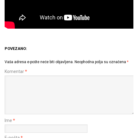
POVEZANO:
Vaša adresa e-pošte neće biti objavljena.
Neophodna polja su označena
*
Komentar
*
Ime
*
E-pošta
*