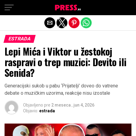
Exit mobile version
ESTRADA
Lepi Mića i Viktor u žestokoj
raspravi o trep muzici: Devito ili
Senida?
Generacijski sukob u pabu ‘Prijatelji’ doveo do vatrene
debate o muzičkim uzorima, reakcije nisu izostale
Objavljeno pre
2 meseca
,
jun 4, 2026
Objavio:
estrada