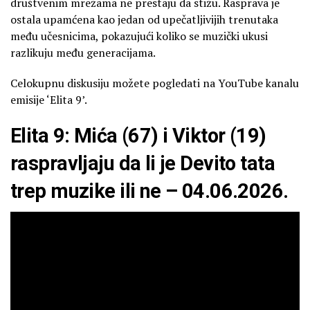
društvenim mrežama ne prestaju da stižu. Rasprava je
ostala upamćena kao jedan od upečatljivijih trenutaka
među učesnicima, pokazujući koliko se muzički ukusi
razlikuju među generacijama.
Celokupnu diskusiju možete pogledati na YouTube kanalu
emisije ‘Elita 9’.
Elita 9: Mića (67) i Viktor (19)
raspravljaju da li je Devito tata
trep muzike ili ne – 04.06.2026.