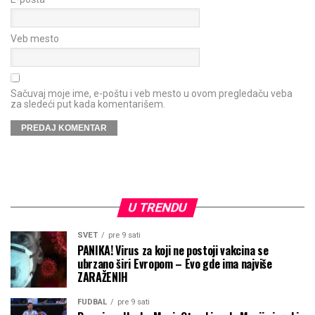
Veb mesto
Sačuvaj moje ime, e-poštu i veb mesto u ovom pregledaču veba
za sledeći put kada komentarišem.
U TRENDU
SVET
pre 9 sati
PANIKA! Virus za koji ne postoji vakcina se
ubrzano širi Evropom – Evo gde ima najviše
ZARAŽENIH
FUDBAL
pre 9 sati