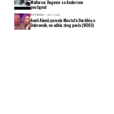
Mallorcu: Dogovor sa Andorrom
postignut
ESTRADA
pre 4 sata
Aneli Ahmić pozvala Mustafu Durdžića u
Dubrovnik, on odbio zbog posla (VIDEO)