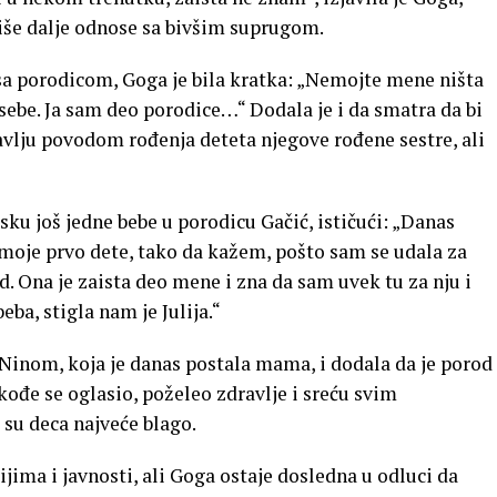
iše dalje odnose sa bivšim suprugom.
sa porodicom, Goga je bila kratka: „Nemojte mene ništa
 sebe. Ja sam deo porodice…“ Dodala je i da smatra da bi
avlju povodom rođenja deteta njegove rođene sestre, ali
sku još jedne bebe u porodicu Gačić, ističući: „Danas
 moje prvo dete, tako da kažem, pošto sam se udala za
d. Ona je zaista deo mene i zna da sam uvek tu za nju i
eba, stigla nam je Julija.“
 Ninom, koja je danas postala mama, i dodala da je porod
ođe se oglasio, poželeo zdravlje i sreću svim
 su deca najveće blago.
ijima i javnosti, ali Goga ostaje dosledna u odluci da