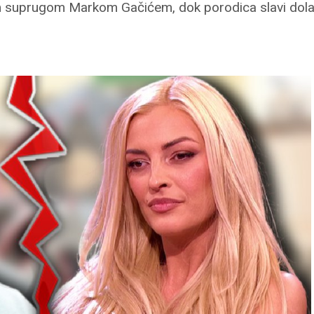
všim suprugom Markom Gačićem, dok porodica slavi dol