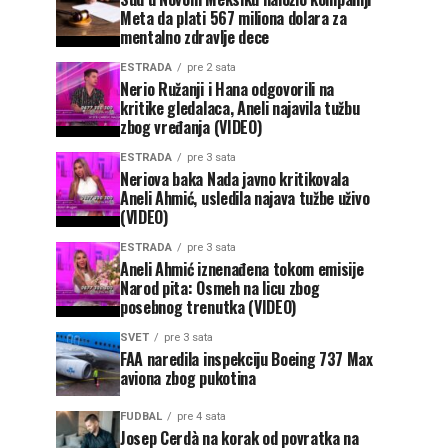
Meta da plati 567 miliona dolara za
mentalno zdravlje dece
ESTRADA
pre 2 sata
Nerio Ružanji i Hana odgovorili na
kritike gledalaca, Aneli najavila tužbu
zbog vređanja (VIDEO)
ESTRADA
pre 3 sata
Neriova baka Nada javno kritikovala
Aneli Ahmić, usledila najava tužbe uživo
(VIDEO)
ESTRADA
pre 3 sata
Aneli Ahmić iznenađena tokom emisije
Narod pita: Osmeh na licu zbog
posebnog trenutka (VIDEO)
SVET
pre 3 sata
FAA naredila inspekciju Boeing 737 Max
aviona zbog pukotina
FUDBAL
pre 4 sata
Josep Cerdà na korak od povratka na