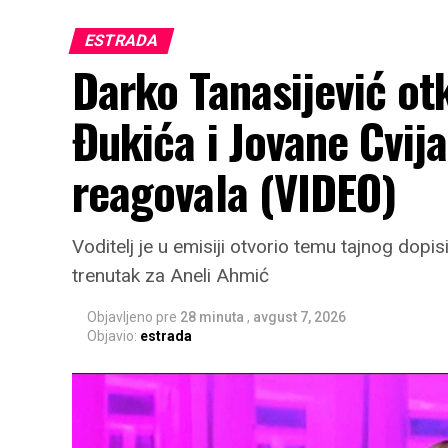
ESTRADA
Darko Tanasijević otk
Đukića i Jovane Cvij
reagovala (VIDEO)
Voditelj je u emisiji otvorio temu tajnog dopis
trenutak za Aneli Ahmić
Objavljeno pre
28 minuta
,
avgust 7, 2026
Objavio:
estrada