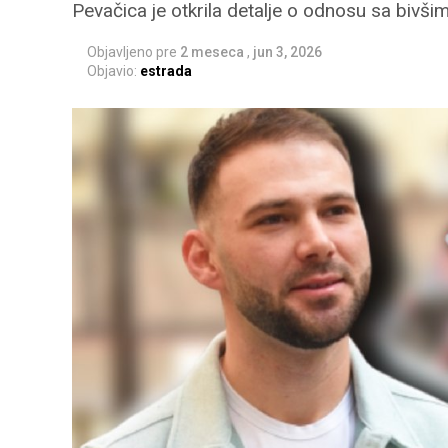
Pevačica je otkrila detalje o odnosu sa bi
Objavljeno pre
2 meseca
,
jun 3, 2026
Objavio:
estrada