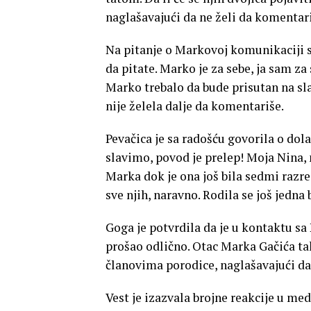
naglašavajući da ne želi da komentar
Na pitanje o Markovoj komunikaciji 
da pitate. Marko je za sebe, ja sam za
Marko trebalo da bude prisutan na sl
nije želela dalje da komentariše.
Pevačica je sa radošću govorila o dola
slavimo, povod je prelep! Moja Nina,
Marka dok je ona još bila sedmi razre
sve njih, naravno. Rodila se još jedna b
Goga je potvrdila da je u kontaktu sa
prošao odlično. Otac Marka Gačića tak
članovima porodice, naglašavajući da
Vest je izazvala brojne reakcije u med