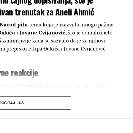
tivan trenutak za Aneli Ahmić
Narod pita
temu koja je izazvala mnogo pažnje.
Đukića
i
Jovane Cvijanović
, što je odmah unelo
š zanimljivije kada se saznalo da je za njihovo
ma prepisku Filipa Đukića i Jovane Cvijanović
vne reakcije
kcije učesnika i publike. Pre svega, otkrivanje
 dovelo je do emotivne reakcije Aneli, koja nije
e sa velikim interesovanjem pratio svaki detalj koji
ROČITAJ JOŠ