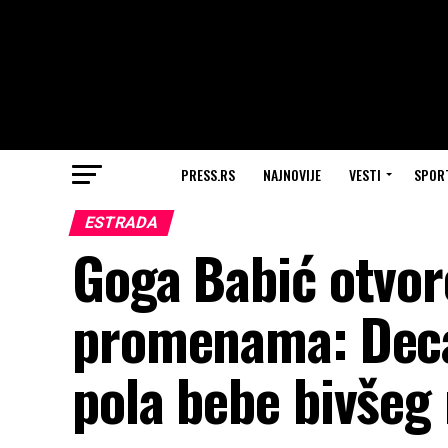
PRESS.RS
NAJNOVIJE
VESTI
SPOR
ESTRADA
Goga Babić otvor
promenama: Deca 
pola bebe bivšeg