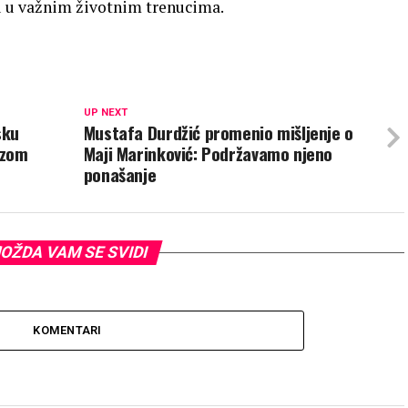
u u važnim životnim trenucima.
UP NEXT
sku
Mustafa Durdžić promenio mišljenje o
rzom
Maji Marinković: Podržavamo njeno
ponašanje
OŽDA VAM SE SVIDI
KOMENTARI