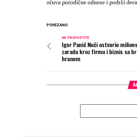
očuva porodične odnose i podrži dec
POVEZANO
NE PROPUSTITE
Igor Panić Nući ostvario milion
zaradu kroz firmu i biznis sa b
hranom
M