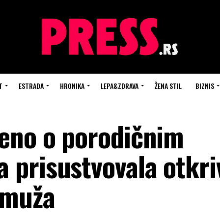
T
ESTRADA
HRONIKA
LEPA&ZDRAVA
ŽENA STIL
BIZNIS
eno o porodičnim
prisustvovala otkri
 muža