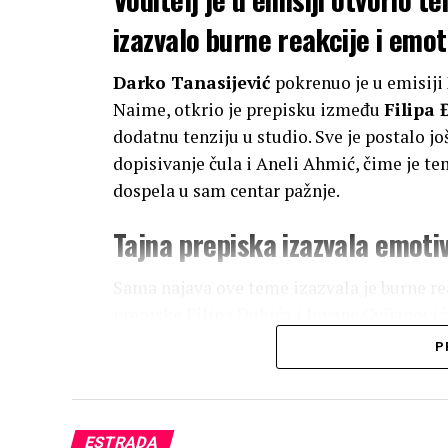
izazvalo burne reakcije i emo
Darko Tanasijević
pokrenuo je u emisiji
Naime, otkrio je prepisku između
Filipa 
dodatnu tenziju u studio. Sve je postalo jo
dopisivanje čula i Aneli Ahmić, čime je te
dospela u sam centar pažnje.
Tajna prepiska izazvala emoti
Sama najava ove teme izazvala je burne rea
prepiske Filipa Đukića i Jovane Cvijanović
krila razočaranje. S druge strane, studio j
P
je voditelj izneo na ovu temu.
Detalji iz emisije Narod pita
ESTRADA