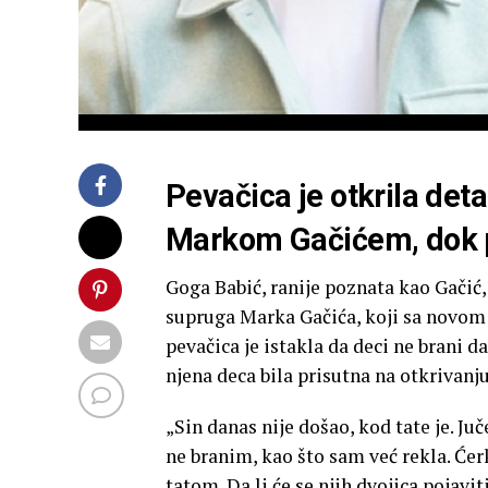
Pevačica je otkrila de
Markom Gačićem, dok p
Goga Babić, ranije poznata kao Gačić,
supruga Marka Gačića, koji sa novom
pevačica je istakla da deci ne brani
njena deca bila prisutna na otkrivanju
„Sin danas nije došao, kod tate je. Ju
ne branim, kao što sam već rekla. Ćer
tatom. Da li će se njih dvojica pojavi