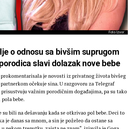
Foto Izvor:
talje o odnosu sa bivšim suprugom
orodica slavi dolazak nove bebe
 prokomentarisala je novosti iz privatnog života bivšeg
 partnerkom očekuje sina. U razgovoru za Telegraf
 da prisustvuju važnim porodičnim događajima, pa su tako
 pola bebe.
če su bili na dešavanju kada se otkrivao pol bebe. Deci to
ka je danas sa mnom, a sin je poželeo da ostane sa
ti u nekom trenutku, zaista ne znam“, izjavila je Goga,