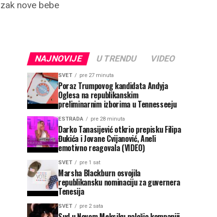
azak nove bebe
NAJNOVIJE
U TRENDU
VIDEO
SVET
pre 27 minuta
Poraz Trumpovog kandidata Andyja
Oglesa na republikanskim
preliminarnim izborima u Tennesseeju
ESTRADA
pre 28 minuta
Darko Tanasijević otkrio prepisku Filipa
Đukića i Jovane Cvijanović, Aneli
emotivno reagovala (VIDEO)
SVET
pre 1 sat
Marsha Blackburn osvojila
republikansku nominaciju za guvernera
Tenesija
SVET
pre 2 sata
Sud u Novom Meksiku naložio kompaniji