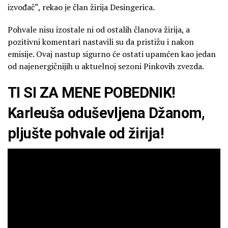
izvođač“, rekao je član žirija Desingerica.
Pohvale nisu izostale ni od ostalih članova žirija, a
pozitivni komentari nastavili su da pristižu i nakon
emisije. Ovaj nastup sigurno će ostati upamćen kao jedan
od najenergičnijih u aktuelnoj sezoni Pinkovih zvezda.
TI SI ZA MENE POBEDNIK!
Karleuša oduševljena Džanom,
pljušte pohvale od žirija!