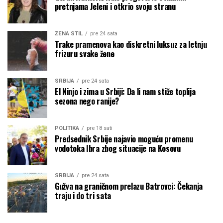
pretnjama Jeleni i otkrio svoju stranu
ŽENA STIL
pre 24 sata
Trake pramenova kao diskretni luksuz za letnju
frizuru svake žene
SRBIJA
pre 24 sata
El Ninjo i zima u Srbiji: Da li nam stiže toplija
sezona nego ranije?
POLITIKA
pre 18 sati
Predsednik Srbije najavio moguću promenu
vodotoka Ibra zbog situacije na Kosovu
SRBIJA
pre 24 sata
Gužva na graničnom prelazu Batrovci: Čekanja
traju i do tri sata