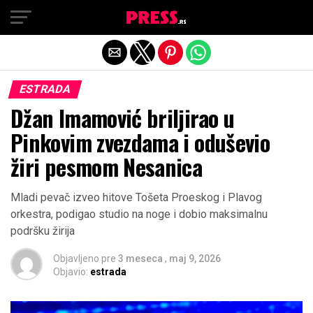
Exit mobile version
ESTRADA
Džan Imamović briljirao u
Pinkovim zvezdama i oduševio
žiri pesmom Nesanica
Mladi pevač izveo hitove Tošeta Proeskog i Plavog
orkestra, podigao studio na noge i dobio maksimalnu
podršku žirija
Objavljeno pre
3 meseca
,
maj 9, 2026
Objavio:
estrada