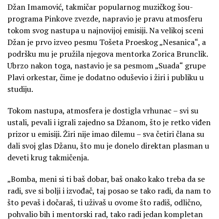
Džan Imamović, takmičar popularnog muzičkog šou-
programa Pinkove zvezde, napravio je pravu atmosferu
tokom svog nastupa u najnovijoj emisiji. Na velikoj sceni
Džan je prvo izveo pesmu Tošeta Proeskog „Nesanica“, a
podršku mu je pružila njegova mentorka Zorica Brunclik.
Ubrzo nakon toga, nastavio je sa pesmom „Suada“ grupe
Plavi orkestar, čime je dodatno oduševio i žiri i publiku u
studiju.
Tokom nastupa, atmosfera je dostigla vrhunac – svi su
ustali, pevali i igrali zajedno sa Džanom, što je retko viđen
prizor u emisiji. Žiri nije imao dilemu – sva četiri člana su
dali svoj glas Džanu, što mu je donelo direktan plasman u
deveti krug takmičenja.
„Bomba, meni si ti baš dobar, baš onako kako treba da se
radi, sve si bolji i izvođač, taj posao se tako radi, da nam to
što pevaš i dočaraš, ti uživaš u ovome što radiš, odlično,
pohvalio bih i mentorski rad, tako radi jedan kompletan