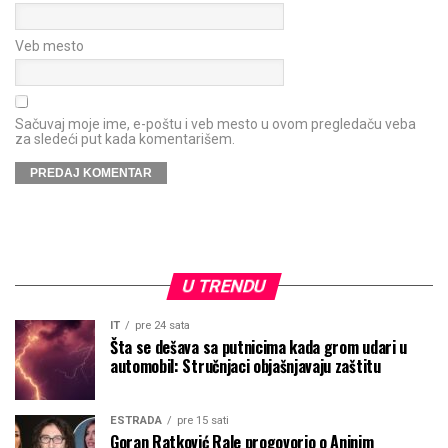
Veb mesto
Sačuvaj moje ime, e-poštu i veb mesto u ovom pregledaču veba
za sledeći put kada komentarišem.
U TRENDU
IT
pre 24 sata
Šta se dešava sa putnicima kada grom udari u
automobil: Stručnjaci objašnjavaju zaštitu
ESTRADA
pre 15 sati
Goran Ratković Rale progovorio o Aninim