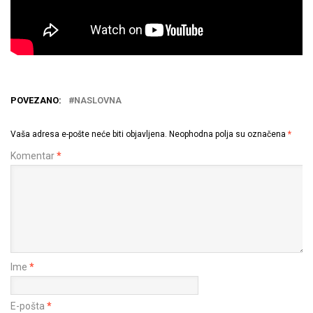
POVEZANO:
NASLOVNA
Vaša adresa e-pošte neće biti objavljena.
Neophodna polja su označena
*
Komentar
*
Ime
*
E-pošta
*