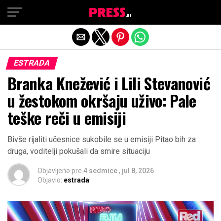
Exit mobile version
ESTRADA
Branka Knežević i Lili Stevanović
u žestokom okršaju uživo: Pale
teške reči u emisiji
Bivše rijaliti učesnice sukobile se u emisiji Pitao bih za
druga, voditelji pokušali da smire situaciju
Objavljeno pre
4 sedmice
,
jul 8, 2026
Objavio:
estrada