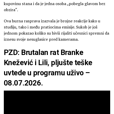
kupovinu stana i da je jedna osoba „pobegla glavom bez
obzira“.
Ova burna rasprava izazvala je brojne reakcije kako u
studiju, tako i među pratiocima emisije. Sukob je još
jednom pokazao koliko su bivši rijaliti učesnici spremni da
iznesu svoje nesuglasice pred kamerama.
PZD: Brutalan rat Branke
Knežević i Lili, pljušte teške
uvtede u programu uživo –
08.07.2026.