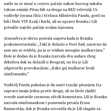
našle su se sinoć u centru pažnje nakon burnog sukoba
tokom emisije Pitao bih za druga na RED televiziji. Uz
voditelje Jovana Ilića i Stefana Miloševića Pandu, gosti su
bili i Đole VIP Kralj i Barbi, ali su upravo Branka i Lili
privukle najviše pažnje svojim izjavama.
Atmosfera je ubrzo postala napeta kada je Branka
prokomentarisala: „Taki je dolazio u Novi Sad, naravno da
sam mu se svidela, pa ja se sviđam mnogim muškarcima.“
Đole je dodao da je Branka izazvala dva sudara zbog
dekoltea dok su dolazili u Beograd, na šta je Lili
odgovorila provokacijom: „Kako gej muškarac hvali
nimfomanku.“
Voditelj Panda pokušao je da smiri tenzije pitanjem šta
zapravo imaju jedna protiv druge, ali su bivše rijaliti
zvezde nastavile razmenu oštrih komentara. Lili je Branku
nazvala nimfomankom i pomenula pevača Erosa
Ramacotija, dok je Branka uzvratila da je Lili slagala za