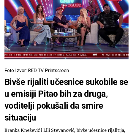
Foto Izvor: RED TV Printscreen
Bivše rijaliti učesnice sukobile se
u emisiji Pitao bih za druga,
voditelji pokušali da smire
situaciju
Branka Knežević i Lili Stevanović, bivše učesnice rijalitija,