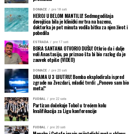
DOMAĆE
pre 18 sati
HEROJ U BELOM MANTILU! Sedmogodišnja
devojčica bila je klinički mrtva na bazenu,
doktorka je pet minuta vodila bitku za njen život i
pobedila
ESTRADA
pre 17 sati
BORA SANTANA OTVORIO DUŠU! Otkrio da i dalje
voli Anastasiju, pa priznao šta bi bio razlog da je
zauvek otpiše (VIDEO)
DOMAĆE
pre 20 sati
DRAMA U 3 UJUTRU! Bomba eksplodirala ispred
zgrade na Zvezdari, mladić tvrdi: „Ponovo sam bio
meta!“
FUDBAL
pre 22 sata
Partizan dočekuje Tobol u trećem kolu
kvalifikacija za Ligu konferencije
FUDBAL
pre 20 sati
Monako i Getafe igraju prijateljski meč u sklopu