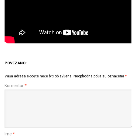
POVEZANO:
Vaša adresa e-pošte neće biti objavljena.
Neophodna polja su označena
*
Komentar
*
Ime
*