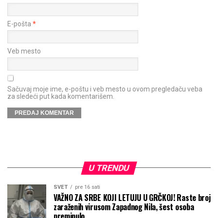
E-pošta
*
Veb mesto
Sačuvaj moje ime, e-poštu i veb mesto u ovom pregledaču veba
za sledeći put kada komentarišem.
U TRENDU
SVET
pre 16 sati
VAŽNO ZA SRBE KOJI LETUJU U GRČKOJ! Raste broj
zaraženih virusom Zapadnog Nila, šest osoba
preminulo