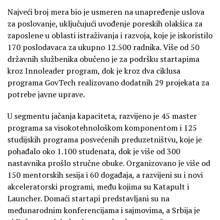
Najveći broj mera bio je usmeren na unapređenje uslova
za poslovanje, uključujući uvođenje poreskih olakšica za
zaposlene u oblasti istraživanja i razvoja, koje je iskoristilo
170 poslodavaca za ukupno 12.500 radnika. Više od 50
državnih službenika obučeno je za podršku startapima
kroz Innoleader program, dok je kroz dva ciklusa
programa GovTech realizovano dodatnih 29 projekata za
potrebe javne uprave.
U segmentu jačanja kapaciteta, razvijeno je 45 master
programa sa visokotehnološkom komponentom i 125
studijskih programa posvećenih preduzetništvu, koje je
pohađalo oko 1.100 studenata, dok je više od 300
nastavnika prošlo stručne obuke. Organizovano je više od
150 mentorskih sesija i 60 događaja, a razvijeni su i novi
akceleratorski programi, među kojima su Katapult i
Launcher. Domaći startapi predstavljani su na
međunarodnim konferencijama i sajmovima, a Srbija je