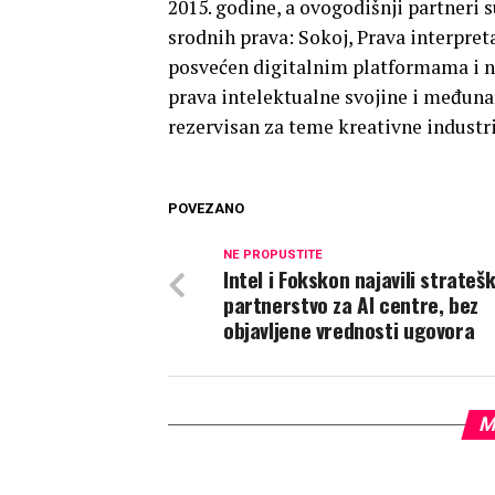
2015. godine, a ovogodišnji partneri 
srodnih prava: Sokoj, Prava interpret
posvećen digitalnim platformama i n
prava intelektualne svojine i međuna
rezervisan za teme kreativne industri
POVEZANO
NE PROPUSTITE
Intel i Fokskon najavili strateš
partnerstvo za AI centre, bez
objavljene vrednosti ugovora
M