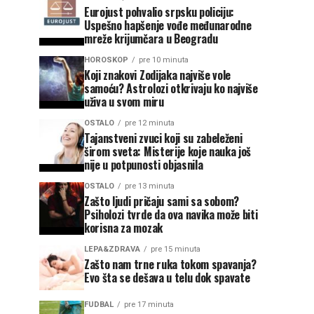
Eurojust pohvalio srpsku policiju:
Uspešno hapšenje vođe međunarodne
mreže krijumčara u Beogradu
HOROSKOP
pre 10 minuta
Koji znakovi Zodijaka najviše vole
samoću? Astrolozi otkrivaju ko najviše
uživa u svom miru
OSTALO
pre 12 minuta
Tajanstveni zvuci koji su zabeleženi
širom sveta: Misterije koje nauka još
nije u potpunosti objasnila
OSTALO
pre 13 minuta
Zašto ljudi pričaju sami sa sobom?
Psiholozi tvrde da ova navika može biti
korisna za mozak
LEPA&ZDRAVA
pre 15 minuta
Zašto nam trne ruka tokom spavanja?
Evo šta se dešava u telu dok spavate
FUDBAL
pre 17 minuta