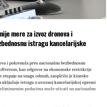
nije mere za izvoz dronova i
zbednosnu istragu kancelarijske
nova i pokrenula prvu nacionalnu bezbednosnu
softverom, kao odgovor na ekonomske restrikcije
e stupaju na snagu odmah, saopštilo je kinesko
 uključuje istragu o uvoznoj kancelarijskoj opremi
 preliminarnim podacima može uticati na nacionalnu