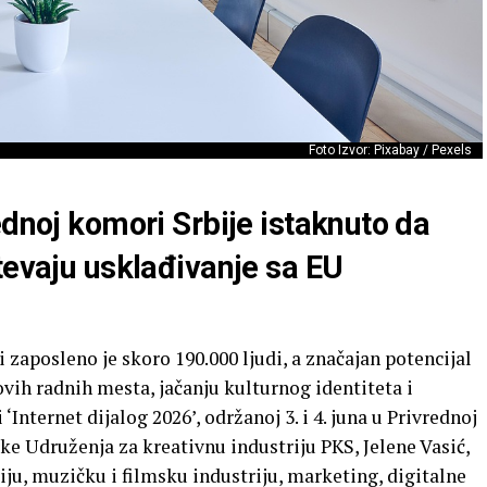
Foto Izvor: Pixabay / Pexels
ednoj komori Srbije istaknuto da
tevaju usklađivanje sa EU
i zaposleno je skoro 190.000 ljudi, a značajan potencijal
vih radnih mesta, jačanju kulturnog identiteta i
‘Internet dijalog 2026’, održanoj 3. i 4. juna u Privrednoj
e Udruženja za kreativnu industriju PKS, Jelene Vasić,
iju, muzičku i filmsku industriju, marketing, digitalne