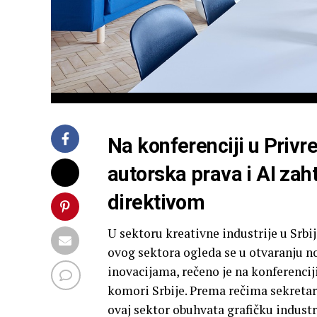
Na konferenciji u Privr
autorska prava i AI zah
direktivom
U sektoru kreativne industrije u Srbij
ovog sektora ogleda se u otvaranju no
inovacijama, rečeno je na konferenciji 
komori Srbije. Prema rečima sekretark
ovaj sektor obuhvata grafičku industr