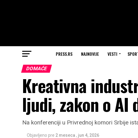
PRESS.RS
NAJNOVIJE
VESTI
SPOR
DOMAĆE
Kreativna industr
ljudi, zakon o AI
Na konferenciji u Privrednoj komori Srbije is
Objavljeno pre
2 meseca
,
jun 4, 2026