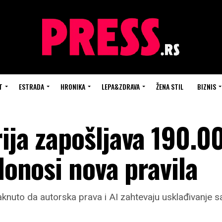
T
ESTRADA
HRONIKA
LEPA&ZDRAVA
ŽENA STIL
BIZNIS
ija zapošljava 190.0
 donosi nova pravila
taknuto da autorska prava i AI zahtevaju usklađivanje 