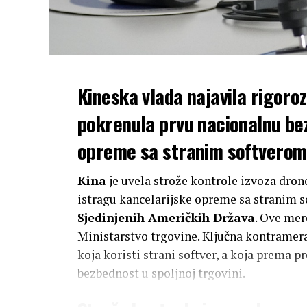
Kineska vlada najavila rigoroz
pokrenula prvu nacionalnu be
opreme sa stranim softverom
Kina
je uvela strože kontrole izvoza dro
istragu kancelarijske opreme sa stranim 
Sjedinjenih Američkih Država
. Ove mer
Ministarstvo trgovine. Ključna kontramera
koja koristi strani softver, a koja prema
bezbednost u spoljnoj trgovini.