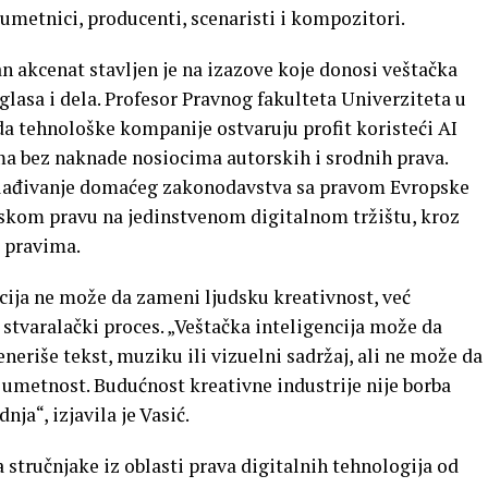
 umetnici, producenti, scenaristi i kompozitori.
 akcenat stavljen je na izazove koje donosi veštačka
 glasa i dela. Profesor Pravnog fakulteta Univerziteta u
a tehnološke kompanije ostvaruju profit koristeći AI
a bez naknade nosiocima autorskih i srodnih prava.
sklađivanje domaćeg zakonodavstva sa pravom Evropske
rskom pravu na jedinstvenom digitalnom tržištu, kroz
 pravima.
ncija ne može da zameni ljudsku kreativnost, već
 stvaralački proces. „Veštačka inteligencija može da
eriše tekst, muziku ili vizuelni sadržaj, ali ne može da
e umetnost. Budućnost kreativne industrije nije borba
nja“, izjavila je Vasić.
a stručnjake iz oblasti prava digitalnih tehnologija od