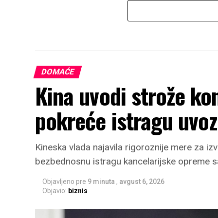
DOMAĆE
Kina uvodi strože kon
pokreće istragu uvo
Kineska vlada najavila rigoroznije mere za i
bezbednosnu istragu kancelarijske opreme s
Objavljeno pre
9 minuta
,
avgust 6, 2026
Objavio:
biznis