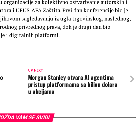
su organizacije za kolektivno ostvarivanje autorskih i
atora i UFUS-AFA Zaštita. Prvi dan konferencije bio je
jihovom sagledavanju iz ugla trgovinskog, naslednog,
rodnog privrednog prava, dok je drugi dan bio
je i digitalnih platformi.
UP NEXT
ko
Morgan Stanley otvara AI agentima
pristup platformama sa bilion dolara
u akcijama
OŽDA VAM SE SVIDI