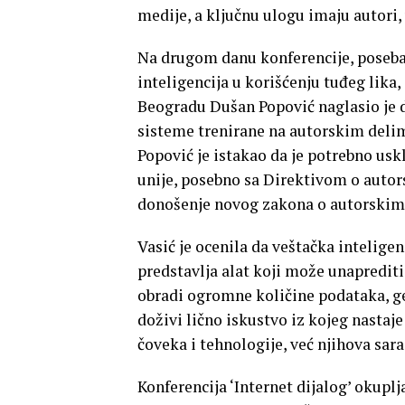
medije, a ključnu ulogu imaju autori,
Na drugom danu konferencije, poseban
inteligencija u korišćenju tuđeg lika,
Beogradu Dušan Popović naglasio je d
sisteme trenirane na autorskim delim
Popović je istakao da je potrebno u
unije, posebno sa Direktivom o auto
donošenje novog zakona o autorskim
Vasić je ocenila da veštačka intelige
predstavlja alat koji može unaprediti
obradi ogromne količine podataka, gen
doživi lično iskustvo iz kojeg nastaj
čoveka i tehnologije, već njihova sarad
Konferencija ‘Internet dijalog’ okuplj