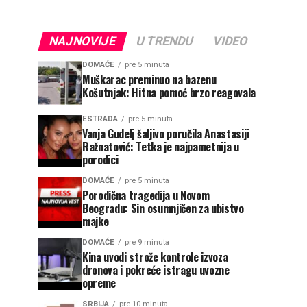
NAJNOVIJE
U TRENDU
VIDEO
DOMAĆE
pre 5 minuta
Muškarac preminuo na bazenu
Košutnjak: Hitna pomoć brzo reagovala
ESTRADA
pre 5 minuta
Vanja Gudelj šaljivo poručila Anastasiji
Ražnatović: Tetka je najpametnija u
porodici
DOMAĆE
pre 5 minuta
Porodična tragedija u Novom
Beogradu: Sin osumnjičen za ubistvo
majke
DOMAĆE
pre 9 minuta
Kina uvodi strože kontrole izvoza
dronova i pokreće istragu uvozne
opreme
SRBIJA
pre 10 minuta