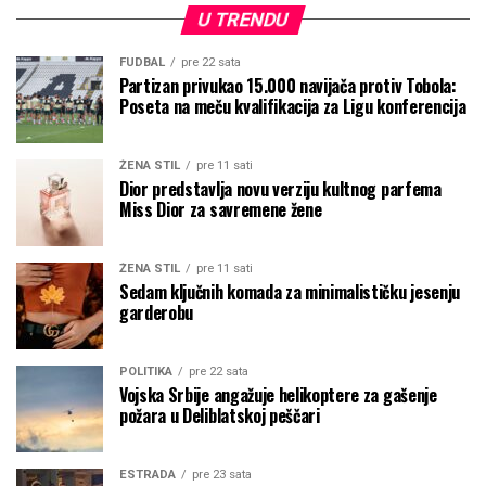
U TRENDU
FUDBAL
pre 22 sata
Partizan privukao 15.000 navijača protiv Tobola:
Poseta na meču kvalifikacija za Ligu konferencija
ŽENA STIL
pre 11 sati
Dior predstavlja novu verziju kultnog parfema
Miss Dior za savremene žene
ŽENA STIL
pre 11 sati
Sedam ključnih komada za minimalističku jesenju
garderobu
POLITIKA
pre 22 sata
Vojska Srbije angažuje helikoptere za gašenje
požara u Deliblatskoj peščari
ESTRADA
pre 23 sata