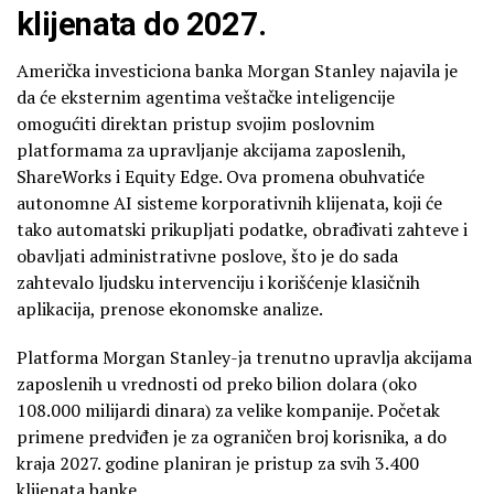
klijenata do 2027.
Američka investiciona banka Morgan Stanley najavila je
da će eksternim agentima veštačke inteligencije
omogućiti direktan pristup svojim poslovnim
platformama za upravljanje akcijama zaposlenih,
ShareWorks i Equity Edge. Ova promena obuhvatiće
autonomne AI sisteme korporativnih klijenata, koji će
tako automatski prikupljati podatke, obrađivati zahteve i
obavljati administrativne poslove, što je do sada
zahtevalo ljudsku intervenciju i korišćenje klasičnih
aplikacija, prenose ekonomske analize.
Platforma Morgan Stanley-ja trenutno upravlja akcijama
zaposlenih u vrednosti od preko bilion dolara (oko
108.000 milijardi dinara) za velike kompanije. Početak
primene predviđen je za ograničen broj korisnika, a do
kraja 2027. godine planiran je pristup za svih 3.400
klijenata banke.