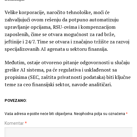
Velike korporacije, naročito tehnološke, moći će
zahvaljujući ovom rešenju da potpuno automatizuju
upravljanje opcijama, RSU-ovima i kompenzacijom
zaposlenih, čime se otvara mogućnost za rad brže,
jeftinije i 24/7. Time se otvara i značajno tržište za razvoj
specijalizovanih AI agenata u sektoru finansija.
Međutim, ostaje otvoreno pitanje odgovornosti u slučaju
greške AI sistema, pa će regulativa i usklađenost sa
propisima (SEC, zaštita privatnosti podataka) biti ključne
teme za ceo finansijski sektor, navode analitičari.
POVEZANO:
Vaša adresa e-pošte neće biti objavljena.
Neophodna polja su označena
*
Komentar
*