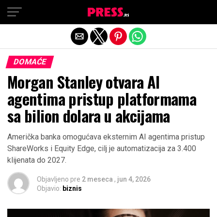
Exit mobile version
DOMAĆE
Morgan Stanley otvara AI
agentima pristup platformama
sa bilion dolara u akcijama
Američka banka omogućava eksternim AI agentima pristup
ShareWorks i Equity Edge, cilj je automatizacija za 3.400
klijenata do 2027.
Objavljeno pre
2 meseca
,
jun 4, 2026
Objavio:
biznis