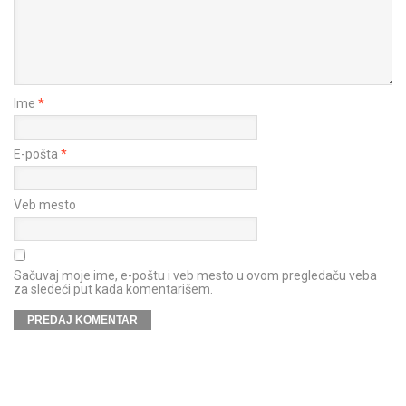
Ime
*
E-pošta
*
Veb mesto
Sačuvaj moje ime, e-poštu i veb mesto u ovom pregledaču veba
za sledeći put kada komentarišem.