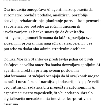
Ova inovacija omogućava AI agentima korporacija da
automatski povlače podatke, analiziraju portfolije,
obavljaju rebalansiranje, planiranje poreza i kompenzacija
zaposlenih, bez potrebe za ručnim unosom ili
izveštavanjem. Iz banke smatraju da će veštačka
inteligencija pomoći firmama da lakše upravljaju sve
složenijim programima nagrađivanja zaposlenih, bez
potrebe za dodatnim administrativnim osobljem.
Odluka Morgan Stanley-ja predstavlja jedan od prvih
slučajeva da velika američka banka dozvoljava spoljnim AI
agentima direktan pristup svojim poslovnim
platformama. Stručnjaci ocenjuju da bi ovaj korak mogao
označiti novu fazu u finansijskoj industriji, u kojoj će veliki
broj rutinskih zadataka biti prepušten autonomnim AI
agentima umesto zaposlenih, što bi dodatno ubrzalo
digitalizaciju menadžmenta imovine i korporativnih
finansija.