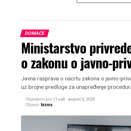
DOMAĆE
Ministarstvo privred
o zakonu o javno-pri
Javna rasprava o nacrtu zakona o javno-priv
uz brojne predloge za unapređenje procedur
Objavljeno pre
11 sati
,
avgust 5, 2026
Objavio:
biznis