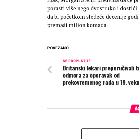
porasti više nego dvostruko i dostići
da bi početkom sledeće decenije god
premaši milion komada.
POVEZANO
NE PROPUSTITE
Britanski lekari preporučivali t
odmora za oporavak od
prekovremenog rada u 19. vek
M