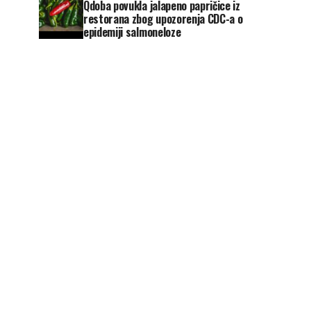
Qdoba povukla jalapeno papričice iz
restorana zbog upozorenja CDC-a o
epidemiji salmoneloze