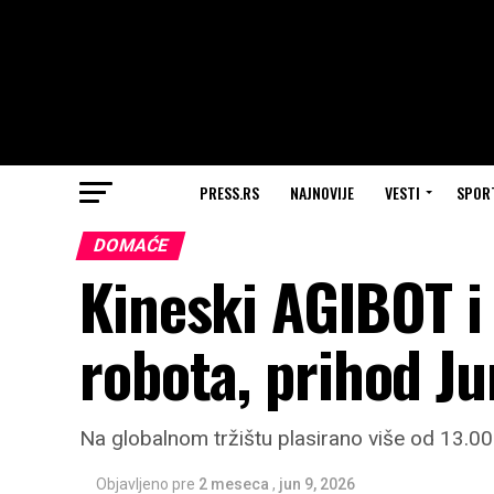
PRESS.RS
NAJNOVIJE
VESTI
SPOR
DOMAĆE
Kineski AGIBOT i 
robota, prihod Ju
Na globalnom tržištu plasirano više od 13.00
Objavljeno pre
2 meseca
,
jun 9, 2026