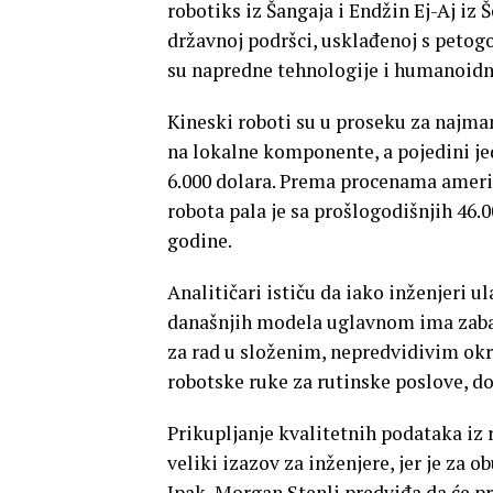
robotiks iz Šangaja i Endžin Ej-Aj iz
državnoj podršci, usklađenoj s petog
su napredne tehnologije i humanoidna
Kineski roboti su u proseku za najman
na lokalne komponente, a pojedini jed
6.000 dolara. Prema procenama amer
robota pala je sa prošlogodišnjih 46.
godine.
Analitičari ističu da iako inženjeri 
današnjih modela uglavnom ima zabavn
za rad u složenim, nepredvidivim okru
robotske ruke za rutinske poslove, d
Prikupljanje kvalitetnih podataka iz 
veliki izazov za inženjere, jer je za 
Ipak, Morgan Stenli predviđa da će 