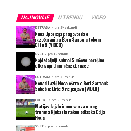
NAJNOVIJE
U TRENDU
VIDEO
ESTRADA
pre 29 sekundi
Nena Opozicija progovorila o
razočaranju u Boru Santanu tokom
Elite 9 (VIDEO)
SVET
pre 15 minuta
Najdetaljniji snimci Sunčeve površine
otkrivaju dinamične obrasce
ESTRADA
pre 31 minut
Nenad Lazić Neca oštro o Bori Santani:
Sukob iz Elite 9 ne jenjava (VIDEO)
FUDBAL
pre 51 minut
Matijas Jajsle imenovan za novog
trenera Njukasla nakon odlaska Edija
Haua
SVET
pre 55 minuta