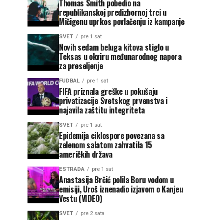
Thomas Smith pobedio na
republikanskoj predizbornoj trci u
Mičigenu uprkos povlačenju iz kampanje
SVET
pre 1 sat
Novih sedam beluga kitova stiglo u
Teksas u okviru međunarodnog napora
za preseljenje
FUDBAL
pre 1 sat
FIFA priznala greške u pokušaju
privatizacije Svetskog prvenstva i
najavila zaštitu integriteta
SVET
pre 1 sat
Epidemija ciklospore povezana sa
zelenom salatom zahvatila 15
američkih država
ESTRADA
pre 1 sat
Anastasija Brčić polila Boru vodom u
emisiji, Uroš iznenadio izjavom o Kanjeu
Vestu (VIDEO)
SVET
pre 2 sata