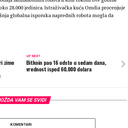
 oko 28.000 jedinica. Istraživačka kuća Omdia procenjuje
išnja globalna isporuka naprednih robota mogla da
UP NEXT
ri zime
Bitkoin pao 16 odsto u sedam dana,
vrednost ispod 60.000 dolara
u
OŽDA VAM SE SVIDI
KOMENTARI