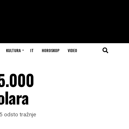
KULTURA
IT
HOROSKOP
VIDEO
 5.000
olara
5 odsto tražnje