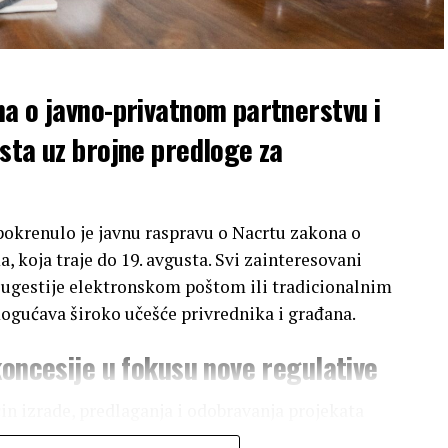
a o javno-privatnom partnerstvu i
sta uz brojne predloge za
pokrenulo je javnu raspravu o Nacrtu zakona o
 koja traje do 19. avgusta. Svi zainteresovani
sugestije elektronskom poštom ili tradicionalnim
ogućava široko učešće privrednika i građana.
koncesije u fokusu nove regulative
in izrade, predlaganja i odobravanja projekata
 nadležne za predlaganje i realizaciju, kao i prava