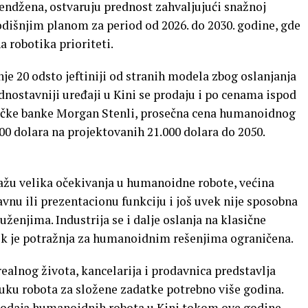
 Šendžena, ostvaruju prednost zahvaljujući snažnoj
odišnjim planom za period od 2026. do 2030. godine, gde
 robotika prioriteti.
je 20 odsto jeftiniji od stranih modela zbog oslanjanja
nostavniji uređaji u Kini se prodaju i po cenama ispod
ičke banke Morgan Stenli, prosečna cena humanoidnog
000 dolara na projektovanih 21.000 dolara do 2050.
ulažu velika očekivanja u humanoidne robote, većina
u ili prezentacionu funkciju i još uvek nije sposobna
ženjima. Industrija se i dalje oslanja na klasične
ok je potražnja za humanoidnim rešenjima ograničena.
realnog života, kancelarija i prodavnica predstavlja
obuku robota za složene zadatke potrebno više godina.
prodaja humanoidnih robota u Kini tokom ove godine