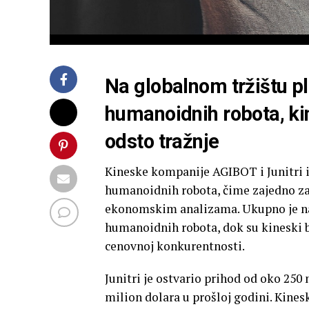
Na globalnom tržištu p
humanoidnih robota, ki
odsto tražnje
Kineske kompanije AGIBOT i Junitri i
humanoidnih robota, čime zajedno za
ekonomskim analizama. Ukupno je na 
humanoidnih robota, dok su kineski b
cenovnoj konkurentnosti.
Junitri je ostvario prihod od oko 250 
milion dolara u prošloj godini. Kinesk