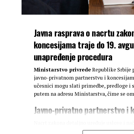
Javna rasprava o nacrtu zakon
koncesijama traje do 19. avgu
unapređenje procedura
Ministarstvo privrede
Republike Srbije 
javno-privatnom partnerstvu i koncesijama,
učesnici mogu slati primedbe, predloge i 
putem na adresu Ministarstva, čime se om
Javno-privatno partnerstvo i 
Nacrt zakona detaljno uređuje uslove i nač
javno-privatnog partnerstva (JPP), subjekte