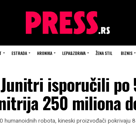
T
ESTRADA
HRONIKA
LEPA&ZDRAVA
ŽENA STIL
BIZNIS
Junitri isporučili po
nitrija 250 miliona d
0 humanoidnih robota, kineski proizvođači pokrivaju 8