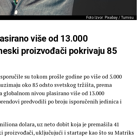
Foto Izvor: Pixabay / Tumisu
lasirano više od 13.000
neski proizvođači pokrivaju 85
sporučile su tokom prošle godine po više od 5.000
uzimaju oko 85 odsto svetskog tržišta, prema
globalnom nivou plasirano više od 13.000
rendovi predvodili po broju isporučenih jedinica i
miliona dolara, uz neto dobit koja je premašila 41
i proizvođači, uključujući i startape kao što su Matriks