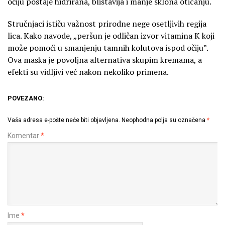
očiju postaje hidrirana, blistavija i manje sklona oticanju.
Stručnjaci ističu važnost prirodne nege osetljivih regija
lica. Kako navode, „peršun je odličan izvor vitamina K koji
može pomoći u smanjenju tamnih kolutova ispod očiju”.
Ova maska je povoljna alternativa skupim kremama, a
efekti su vidljivi već nakon nekoliko primena.
POVEZANO:
Vaša adresa e-pošte neće biti objavljena.
Neophodna polja su označena
*
Komentar
*
Ime
*