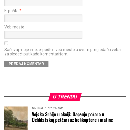
E-pošta
*
Veb mesto
Sačuvaj moje ime, e-poštu i veb mesto u ovom pregledaču veba
za sledeći put kada komentarišem.
U TRENDU
SRBIJA
pre 24 sata
Vojska Srbije u akciji: Gašenje požara u
Deliblatskoj peščari uz helikoptere i mašine