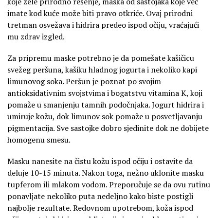
koje žele prirodno rešenje, maska od sastojaka koje već
imate kod kuće može biti pravo otkriće. Ovaj prirodni
tretman osvežava i hidrira predeo ispod očiju, vraćajući
mu zdrav izgled.
Za pripremu maske potrebno je da pomešate kašičicu
svežeg peršuna, kašiku hladnog jogurta i nekoliko kapi
limunovog soka. Peršun je poznat po svojim
antioksidativnim svojstvima i bogatstvu vitamina K, koji
pomaže u smanjenju tamnih podočnjaka. Jogurt hidrira i
umiruje kožu, dok limunov sok pomaže u posvetljavanju
pigmentacija. Sve sastojke dobro sjedinite dok ne dobijete
homogenu smesu.
Masku nanesite na čistu kožu ispod očiju i ostavite da
deluje 10-15 minuta. Nakon toga, nežno uklonite masku
tupferom ili mlakom vodom. Preporučuje se da ovu rutinu
ponavljate nekoliko puta nedeljno kako biste postigli
najbolje rezultate. Redovnom upotrebom, koža ispod