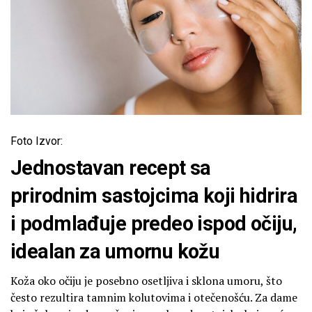
Foto Izvor:
Jednostavan recept sa
prirodnim sastojcima koji hidrira
i podmlađuje predeo ispod očiju,
idealan za umornu kožu
Koža oko očiju je posebno osetljiva i sklona umoru, što
često rezultira tamnim kolutovima i otečenošću. Za dame