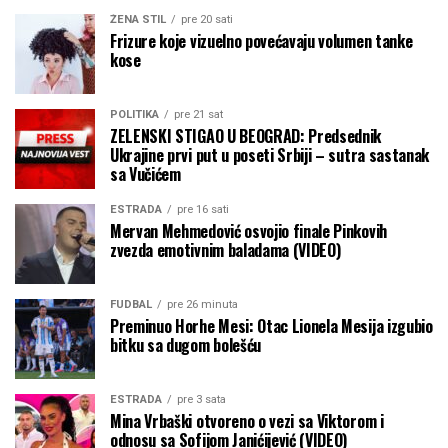
ŽENA STIL
pre 20 sati
Frizure koje vizuelno povećavaju volumen tanke
kose
POLITIKA
pre 21 sat
ZELENSKI STIGAO U BEOGRAD: Predsednik
Ukrajine prvi put u poseti Srbiji – sutra sastanak
sa Vučićem
ESTRADA
pre 16 sati
Mervan Mehmedović osvojio finale Pinkovih
zvezda emotivnim baladama (VIDEO)
FUDBAL
pre 26 minuta
Preminuo Horhe Mesi: Otac Lionela Mesija izgubio
bitku sa dugom bolešću
ESTRADA
pre 3 sata
Mina Vrbaški otvoreno o vezi sa Viktorom i
odnosu sa Sofijom Janićijević (VIDEO)