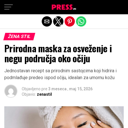
Exit mobile version
ŽENA STIL
Prirodna maska za osveženje i
negu područja oko očiju
Jednostavan recept sa prirodnim sastojcima koji hidrira i
podmlađuje predeo ispod očiju, idealan za umornu kožu
Objavljeno pre
3 meseca
,
maj 15, 2026
Objavio:
zenastil