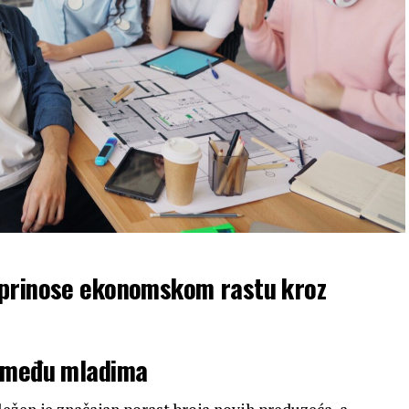
oprinose ekonomskom rastu kroz
a među mladima