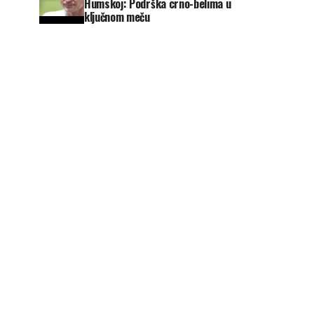
Humskoj: Podrška crno-belima u
ključnom meču