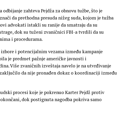
a odbijanje zahteva Pejdža za obnovu tužbe, što je
znači da prethodna presuda nižeg suda, kojom je tužba
govi advokati istakli su ranije da smatraju da su
trage, dok su tuženi zvaničnici FBI-a tvrdili da su
onima i procedurama.
e izbore i potencijalnim vezama između kampanje
ila je predmet pažnje američke javnosti i
a. Više zvaničnih izveštaja navelo je na utvrđivanje
 zaključilo da nije pronađen dokaz o koordinaciji između
dski procesi koje je pokrenuo Karter Pejdž protiv
u okončani, dok postignuta nagodba pokriva samo