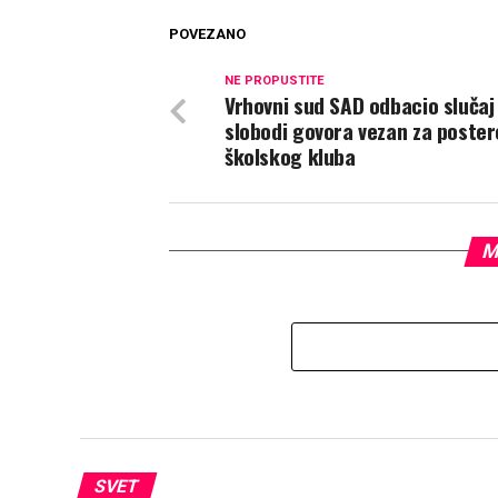
POVEZANO
NE PROPUSTITE
Vrhovni sud SAD odbacio slučaj
slobodi govora vezan za poster
školskog kluba
M
SVET