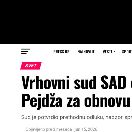
PRESS.RS
NAJNOVIJE
VESTI
SPOR
SVET
Vrhovni sud SAD 
Pejdža za obnovu
Sud je potvrdio prethodnu odluku, nadzor sp
Objavljeno pre
2 meseca
,
jun 15, 2026