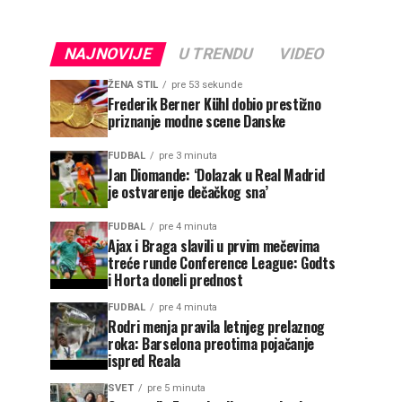
NAJNOVIJE
U TRENDU
VIDEO
ŽENA STIL
pre 53 sekunde
Frederik Berner Kühl dobio prestižno
priznanje modne scene Danske
FUDBAL
pre 3 minuta
Jan Diomande: ‘Dolazak u Real Madrid
je ostvarenje dečačkog sna’
FUDBAL
pre 4 minuta
Ajax i Braga slavili u prvim mečevima
treće runde Conference League: Godts
i Horta doneli prednost
FUDBAL
pre 4 minuta
Rodri menja pravila letnjeg prelaznog
roka: Barselona preotima pojačanje
ispred Reala
SVET
pre 5 minuta