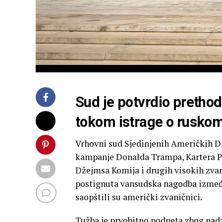
Sud je potvrdio pretho
tokom istrage o ruskom
Vrhovni sud Sjedinjenih Američkih Dr
kampanje Donalda Trampa, Kartera Pej
Džejmsa Komija i drugih visokih zvan
postignuta vansudska nagodba između
saopštili su američki zvaničnici.
Tužba je prvobitno podneta zbog nadz