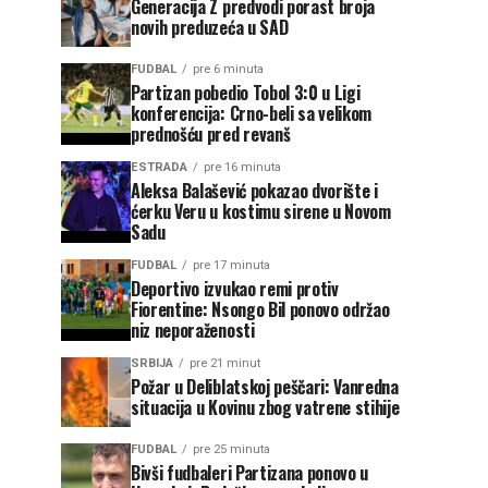
Generacija Z predvodi porast broja
novih preduzeća u SAD
FUDBAL
pre 6 minuta
Partizan pobedio Tobol 3:0 u Ligi
konferencija: Crno-beli sa velikom
prednošću pred revanš
ESTRADA
pre 16 minuta
Aleksa Balašević pokazao dvorište i
ćerku Veru u kostimu sirene u Novom
Sadu
FUDBAL
pre 17 minuta
Deportivo izvukao remi protiv
Fiorentine: Nsongo Bil ponovo održao
niz neporaženosti
SRBIJA
pre 21 minut
Požar u Deliblatskoj peščari: Vanredna
situacija u Kovinu zbog vatrene stihije
FUDBAL
pre 25 minuta
Bivši fudbaleri Partizana ponovo u