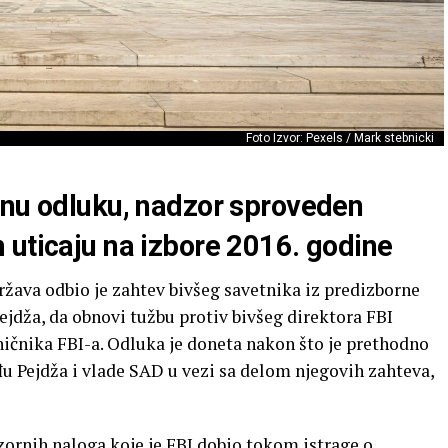
Foto Izvor: Pexels / Mark stebnicki
dnu odluku, nadzor sproveden
 uticaju na izbore 2016. godine
žava odbio je zahtev bivšeg savetnika iz predizborne
dža, da obnovi tužbu protiv bivšeg direktora FBI
ičnika FBI-a. Odluka je doneta nakon što je prethodno
 Pejdža i vlade SAD u vezi sa delom njegovih zahteva,
ornih naloga koje je FBI dobio tokom istrage o