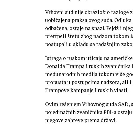
Vrhovni sud nije obrazložio razloge z
uobičajena praksa ovog suda. Odluka 
odbačena, ostaje na snazi. Pejdž i nje
pretrpeli štetu zbog nadzora tokom is
postupali u skladu sa tadašnjim zak
Istraga o ruskom uticaju na američk
Donalda Trampa i ruskih zvaničnika b
međunarodnih medija tokom više godin
propusta u postupcima nadzora, ali i
Trampove kampanje i ruskih vlasti.
Ovim rešenjem Vrhovnog suda SAD, su
pojedinačnih zvaničnika FBI-a ostaj
njegove zahteve prema državi.