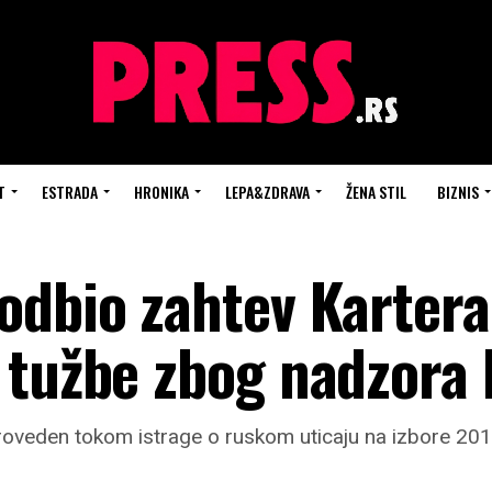
T
ESTRADA
HRONIKA
LEPA&ZDRAVA
ŽENA STIL
BIZNIS
odbio zahtev Kartera
 tužbe zbog nadzora 
roveden tokom istrage o ruskom uticaju na izbore 201