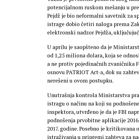
potencijalnom ruskom mešanju u pred
Pejdž je bio neformalni savetnik za s
istrage dobio četiri naloga prema Za
elektronski nadzor Pejdža, uključujući
U aprilu je saopšteno da je Ministar
od 1,25 miliona dolara, koja se odnos
a ne protiv pojedinačnih zvaničnika F
osnovu PATRIOT Act-a, dok su zahtevi
nerešeni u ovom postupku.
Unutrašnja kontrola Ministarstva pra
istragu o načinu na koji su podnošene
inspektora, utvrđeno je da je FBI nap
podnošenja prvobitne aplikacije 2016
2017. godine. Posebno je kritikovana o
istraživanja u pripremi zahteva za na