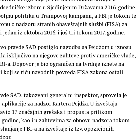
sedničke izbore u Sjedinjenim Državama 2016. godine.
poljnu politiku u Trampovoj kampanji, a FBI je tokom te
konu o nadzoru stranih obaveštajnih službi (FISA) za
 jedan iz oktobra 2016. i još tri tokom 2017. godine.
stvo pravde SAD postiglo nagodbu sa Pejdžom u iznosu
ila isključivo na njegove zahteve protiv američke vlade,
BI-a. Dogovor je bio ograničen na tvrdnje iznete na
 koji se tiču navodnih povreda FISA zakona ostali
vde SAD, takozvani generalni inspektor, sprovela je
 aplikacije za nadzor Kartera Pejdža. U izveštaju
ravio 17 značajnih grešaka i propusta prilikom
. godine, kao i u zahtevima za obnovu nadzora tokom
slanjanje FBI-a na izveštaje iz tzv. opozicionih
dzor.