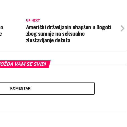
UP NEXT
 o
Američki državljanin uhapšen u Bogoti
e
zbog sumnje na seksualno
zlostavljanje deteta
OŽDA VAM SE SVIDI
KOMENTARI