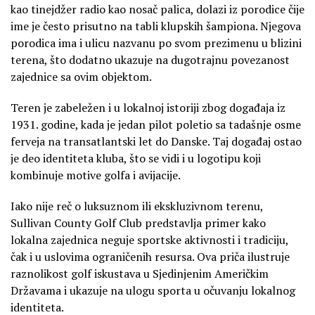
kao tinejdžer radio kao nosač palica, dolazi iz porodice čije
ime je često prisutno na tabli klupskih šampiona. Njegova
porodica ima i ulicu nazvanu po svom prezimenu u blizini
terena, što dodatno ukazuje na dugotrajnu povezanost
zajednice sa ovim objektom.
Teren je zabeležen i u lokalnoj istoriji zbog događaja iz
1931. godine, kada je jedan pilot poletio sa tadašnje osme
ferveja na transatlantski let do Danske. Taj događaj ostao
je deo identiteta kluba, što se vidi i u logotipu koji
kombinuje motive golfa i avijacije.
Iako nije reč o luksuznom ili ekskluzivnom terenu,
Sullivan County Golf Club predstavlja primer kako
lokalna zajednica neguje sportske aktivnosti i tradiciju,
čak i u uslovima ograničenih resursa. Ova priča ilustruje
raznolikost golf iskustava u Sjedinjenim Američkim
Državama i ukazuje na ulogu sporta u očuvanju lokalnog
identiteta.