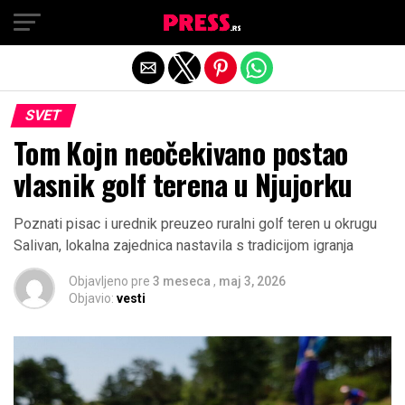
Exit mobile version
SVET
Tom Kojn neočekivano postao
vlasnik golf terena u Njujorku
Poznati pisac i urednik preuzeo ruralni golf teren u okrugu
Salivan, lokalna zajednica nastavila s tradicijom igranja
Objavljeno pre
3 meseca
,
maj 3, 2026
Objavio:
vesti