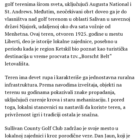
golf terenima širom sveta, uključujući Augusta National i
St. Andrews. Međutim, neočekivani obrt doveo ga je do
vlasništva nad golf terenom u oblasti Salivan u saveznoj
državi Njujork, udaljenoj oko dva sata vožnje od
Menhetna. Ovaj teren, otvoren 1925. godine u mestu
Liberti, deo je istorije lokalne zajednice, posebno u
periodu kada je region Ketskil bio poznat kao turistička
destinacija u vreme procvata tzv. „Borscht Belt“
letovališta.
Teren ima devet rupa i karakteriše ga jednostavna ruralna
infrastruktura. Prema navodima izveštaja, objekti na
terenu su godinama pokazivali znake propadanja,
uključujući curenje krova i staru mehanizaciju. I pored
toga, lokalni stanovnici su nastavili da koriste teren, a
privrženost igri i tradiciji ostala je snažna.
Sullivan County Golf Club zadržao je svoje mesto u
lokalnoj zajednici i kroz porodične veze. Dan Jaun, koji je