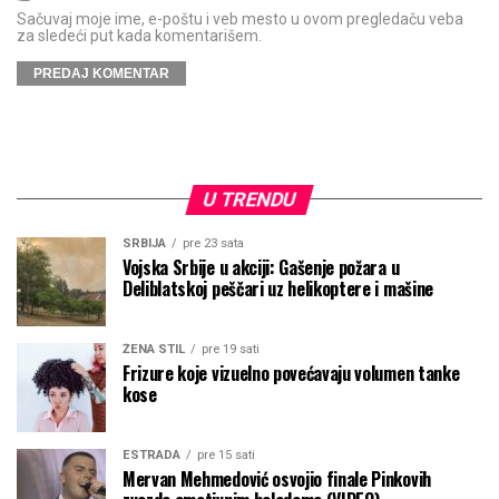
Sačuvaj moje ime, e-poštu i veb mesto u ovom pregledaču veba
za sledeći put kada komentarišem.
U TRENDU
SRBIJA
pre 23 sata
Vojska Srbije u akciji: Gašenje požara u
Deliblatskoj peščari uz helikoptere i mašine
ŽENA STIL
pre 19 sati
Frizure koje vizuelno povećavaju volumen tanke
kose
ESTRADA
pre 15 sati
Mervan Mehmedović osvojio finale Pinkovih