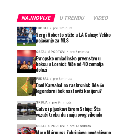
NAJNOVIJE
U TRENDU
VIDEO
FUDBAL
pre 3 minuta
Sergi Roberto stiže u LA Galaxy: Veliko
pojačanje za MLS
OSTALI SPORTOVI
pre 3 minuta
Evropsko omladinsko prvenstvo u
boksu u Loznici: Više od 40 zemalja
dolazi
FUDBAL
pre 6 minuta
Dani Karvahal na raskrsnici: Gde će
legendarni bek nastaviti karijeru?
SRBIJA
pre 9 minuta
Gužve i pljuskovi širom Srbije: Šta
vozači treba da znaju ovog vikenda
OSTALI SPORTOVI
pre 13 minuta
Marc Márquez: Zabrinjava neočekivano