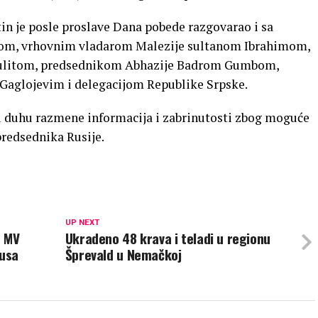
n je posle proslave Dana pobede razgovarao i sa
om, vrhovnim vladarom Malezije sultanom Ibrahimom,
ulitom, predsednikom Abhazije Badrom Gumbom,
Gaglojevim i delegacijom Republike Srpske.
u duhu razmene informacija i zabrinutosti zbog moguće
predsednika Rusije.
UP NEXT
u MV
Ukradeno 48 krava i teladi u regionu
rusa
Šprevald u Nemačkoj