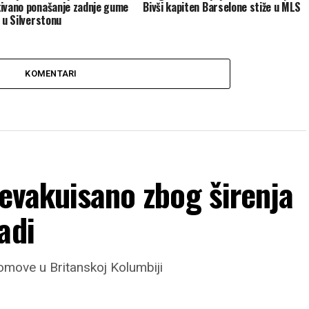
ivano ponašanje zadnje gume
Bivši kapiten Barselone stiže u MLS
i u Silverstonu
KOMENTARI
 evakuisano zbog širenja
adi
domove u Britanskoj Kolumbiji