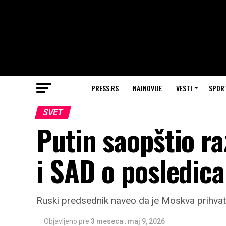
PRESS.RS
NAJNOVIJE
VESTI
SPOR
SVET
Putin saopštio r
i SAD o posledic
Ruski predsednik naveo da je Moskva prihvati
Objavljeno pre
3 meseca
,
maj 9, 2026