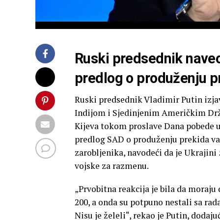
Ruski predsednik naveo
predlog o produženju pr
Ruski predsednik Vladimir Putin izjav
Indijom i Sjedinjenim Američkim Dr
Kijeva tokom proslave Dana pobede u 
predlog SAD o produženju prekida vat
zarobljenika, navodeći da je Ukrajini
vojske za razmenu.
„Prvobitna reakcija je bila da moraju
200, a onda su potpuno nestali sa rad
Nisu je želeli“, rekao je Putin, dodaju