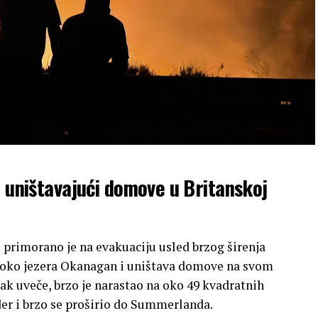
, uništavajući domove u Britanskoj
primorano je na evakuaciju usled brzog širenja
st oko jezera Okanagan i uništava domove na svom
etak uveče, brzo je narastao na oko 49 kvadratnih
der i brzo se proširio do Summerlanda.