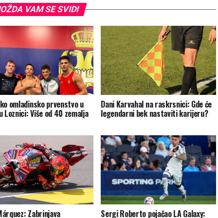
OŽDA VAM SE SVIDI
ko omladinsko prvenstvo u
Dani Karvahal na raskrsnici: Gde će
u Loznici: Više od 40 zemalja
legendarni bek nastaviti karijeru?
árquez: Zabrinjava
Sergi Roberto pojačao LA Galaxy: