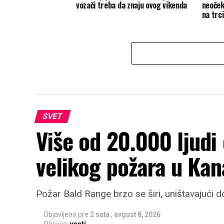
vozači treba da znaju ovog vikenda
neoček
na trc
SVET
Više od 20.000 ljudi
velikog požara u Kan
Požar Bald Range brzo se širi, uništavajući 
Objavljeno pre
2 sata
,
avgust 8, 2026