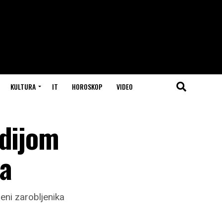
KULTURA
IT
HOROSKOP
VIDEO
ndijom
va
eni zarobljenika