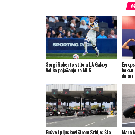
M
Sergi Roberto stiže u LA Galaxy:
Evrops
Veliko pojačanje za MLS
boksu 
dolazi
Gužve i pljuskovi širom Srbije: Šta
Marc M