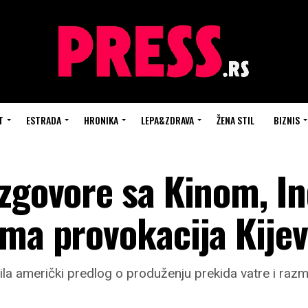
T
ESTRADA
HRONIKA
LEPA&ZDRAVA
ŽENA STIL
BIZNIS
azgovore sa Kinom, I
ama provokacija Kije
la američki predlog o produženju prekida vatre i razm