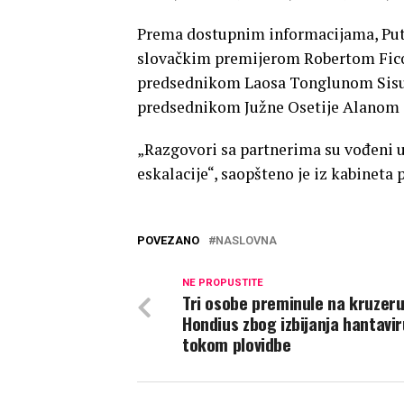
Prema dostupnim informacijama, Puti
slovačkim premijerom Robertom Fic
predsednikom Laosa Tonglunom Sis
predsednikom Južne Osetije Alanom 
„Razgovori sa partnerima su vođeni 
eskalacije“, saopšteno je iz kabineta 
POVEZANO
NASLOVNA
NE PROPUSTITE
Tri osobe preminule na kruzer
Hondius zbog izbijanja hantavi
tokom plovidbe