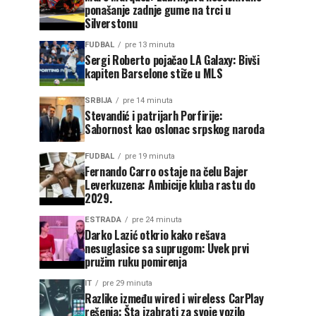
ponašanje zadnje gume na trci u
Silverstonu
FUDBAL
pre 13 minuta
Sergi Roberto pojačao LA Galaxy: Bivši
kapiten Barselone stiže u MLS
SRBIJA
pre 14 minuta
Stevandić i patrijarh Porfirije:
Sabornost kao oslonac srpskog naroda
FUDBAL
pre 19 minuta
Fernando Carro ostaje na čelu Bajer
Leverkuzena: Ambicije kluba rastu do
2029.
ESTRADA
pre 24 minuta
Darko Lazić otkrio kako rešava
nesuglasice sa suprugom: Uvek prvi
pružim ruku pomirenja
IT
pre 29 minuta
Razlike između wired i wireless CarPlay
rešenja: Šta izabrati za svoje vozilo