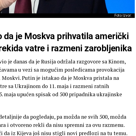
Foto Izvor:
 da je Moskva prihvatila američki
ekida vatre i razmeni zarobljenika
io je danas da je Rusija održala razgovore sa Kinom,
žavama u vezi sa mogućim posledicama provokacija
Moskvi. Putin je istakao da je Moskva pristala na
re sa Ukrajinom do 11. maja i razmeni ratnih
 5. maja upućen spisak od 500 pripadnika ukrajinske
 detaljnije da pogledaju, pa možda ne svih 500, možda
ara i otvoreno rekli da nisu spremni za ovu razmenu.
ći da iz Kijeva još nisu stigli novi predlozi na tu temu.