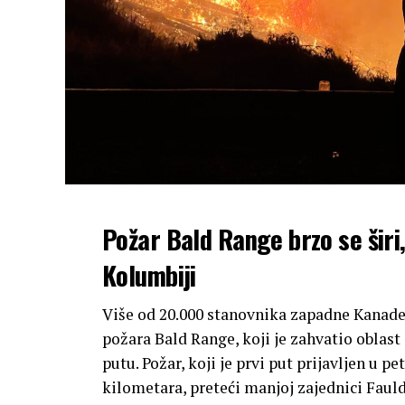
Požar Bald Range brzo se širi
Kolumbiji
Više od 20.000 stanovnika zapadne Kanade 
požara Bald Range, koji je zahvatio obla
putu. Požar, koji je prvi put prijavljen u p
kilometara, preteći manjoj zajednici Faul