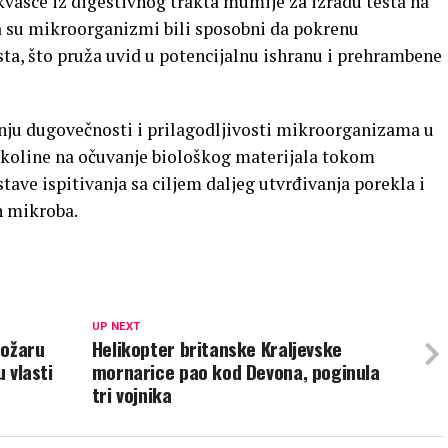
e kvasce iz digestivnog trakta mumije za izradu testa na
da su mikroorganizmi bili sposobni da pokrenu
sta, što pruža uvid u potencijalnu ishranu i prehrambene
nju dugovečnosti i prilagodljivosti mikroorganizama u
okoline na očuvanje biološkog materijala tokom
tave ispitivanja sa ciljem daljeg utvrđivanja porekla i
h mikroba.
UP NEXT
požaru
Helikopter britanske Kraljevske
u vlasti
mornarice pao kod Devona, poginula
tri vojnika