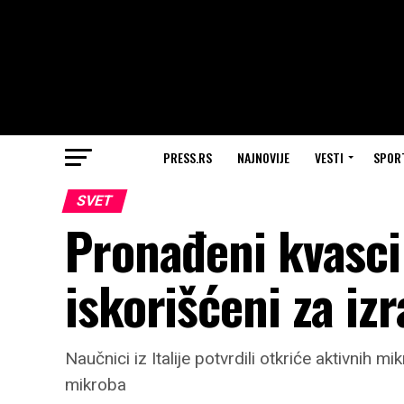
PRESS.RS
NAJNOVIJE
VESTI
SPOR
SVET
Pronađeni kvasci
iskorišćeni za iz
Naučnici iz Italije potvrdili otkriće aktivni
mikroba