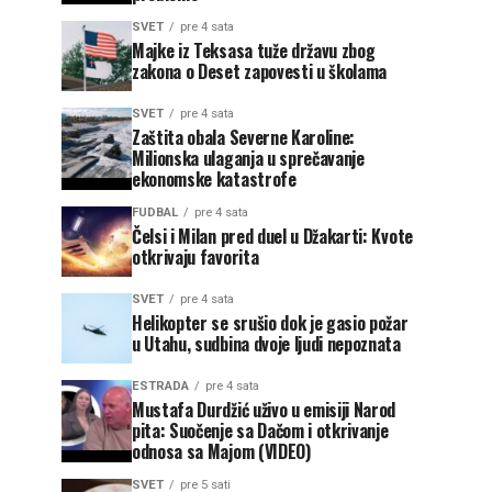
SVET
pre 4 sata
Majke iz Teksasa tuže državu zbog
zakona o Deset zapovesti u školama
SVET
pre 4 sata
Zaštita obala Severne Karoline:
Milionska ulaganja u sprečavanje
ekonomske katastrofe
FUDBAL
pre 4 sata
Čelsi i Milan pred duel u Džakarti: Kvote
otkrivaju favorita
SVET
pre 4 sata
Helikopter se srušio dok je gasio požar
u Utahu, sudbina dvoje ljudi nepoznata
ESTRADA
pre 4 sata
Mustafa Durdžić uživo u emisiji Narod
pita: Suočenje sa Dačom i otkrivanje
odnosa sa Majom (VIDEO)
SVET
pre 5 sati