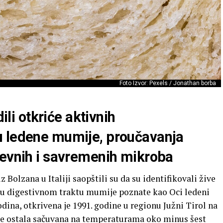
Foto Izvor: Pexels / Jonathan borba
dili otkriće aktivnih
u ledene mumije, proučavanja
revnih i savremenih mikroba
z Bolzana u Italiji saopštili su da su identifikovali žive
 u digestivnom traktu mumije poznate kao Oci ledeni
dina, otkrivena je 1991. godine u regionu Južni Tirol na
e je ostala sačuvana na temperaturama oko minus šest