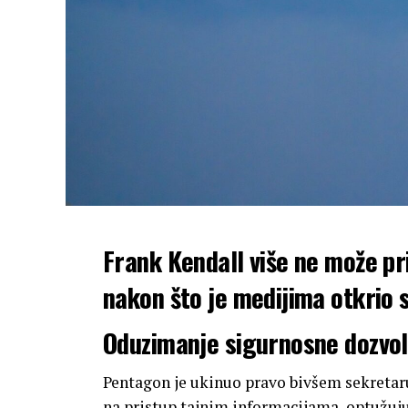
Frank Kendall više ne može pr
nakon što je medijima otkrio 
Oduzimanje sigurnosne dozvo
Pentagon je ukinuo pravo bivšem sekreta
na pristup tajnim informacijama, optužuju