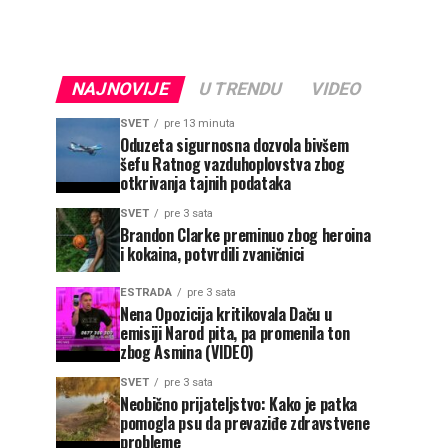
NAJNOVIJE
U TRENDU
VIDEO
SVET
pre 13 minuta
Oduzeta sigurnosna dozvola bivšem
šefu Ratnog vazduhoplovstva zbog
otkrivanja tajnih podataka
SVET
pre 3 sata
Brandon Clarke preminuo zbog heroina
i kokaina, potvrdili zvaničnici
ESTRADA
pre 3 sata
Nena Opozicija kritikovala Daču u
emisiji Narod pita, pa promenila ton
zbog Asmina (VIDEO)
SVET
pre 3 sata
Neobično prijateljstvo: Kako je patka
pomogla psu da prevaziđe zdravstvene
probleme