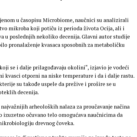
jenom u časopisu Microbiome, naučnici su analizirali
tvo mikroba koji potiču iz perioda života Ocija, ali i
va u poslednjih nekoliko decenija. Glavni autor studije
bilo pronalaženje kvasaca sposobnih za metaboličku
ji se i dalje prilagođavaju okolini“, izjavio je vodeći
ni kvasci otporni na niske temperature i da i dalje rastu.
erije su takođe uspele da prežive i prošire se u
teklih decenija.
 najvažnijih arheoloških nalaza za proučavanje načina
vo izuzetno očuvano telo omogućava naučnicima da
mikrobiologiju drevnog čoveka.