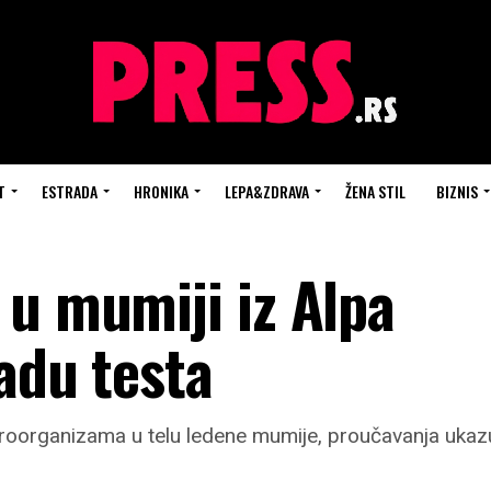
T
ESTRADA
HRONIKA
LEPA&ZDRAVA
ŽENA STIL
BIZNIS
 u mumiji iz Alpa
radu testa
h mikroorganizama u telu ledene mumije, proučavanja uka