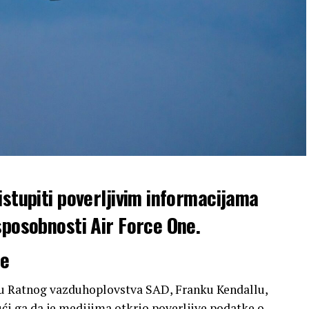
istupiti poverljivim informacijama
sposobnosti Air Force One.
le
ru Ratnog vazduhoplovstva SAD, Franku Kendallu,
ći ga da je medijima otkrio poverljive podatke o