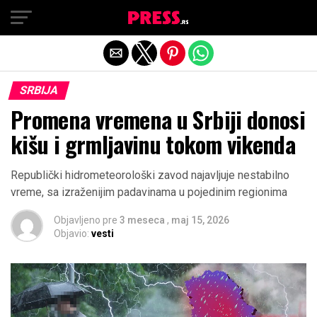
Exit mobile version
SRBIJA
Promena vremena u Srbiji donosi
kišu i grmljavinu tokom vikenda
Republički hidrometeorološki zavod najavljuje nestabilno
vreme, sa izraženijim padavinama u pojedinim regionima
Objavljeno pre
3 meseca
,
maj 15, 2026
Objavio:
vesti