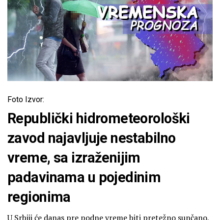
Foto Izvor:
Republički hidrometeorološki
zavod najavljuje nestabilno
vreme, sa izraženijim
padavinama u pojedinim
regionima
U Srbiji će danas pre podne vreme biti pretežno sunčano,