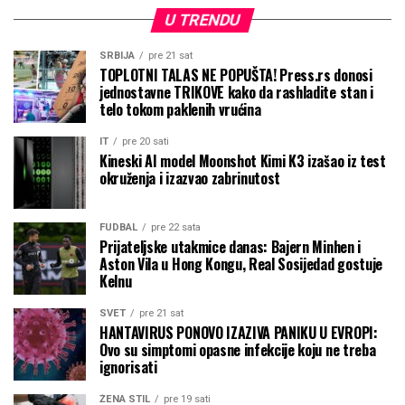
U TRENDU
SRBIJA
pre 21 sat
TOPLOTNI TALAS NE POPUŠTA! Press.rs donosi
jednostavne TRIKOVE kako da rashladite stan i
telo tokom paklenih vrućina
IT
pre 20 sati
Kineski AI model Moonshot Kimi K3 izašao iz test
okruženja i izazvao zabrinutost
FUDBAL
pre 22 sata
Prijateljske utakmice danas: Bajern Minhen i
Aston Vila u Hong Kongu, Real Sosijedad gostuje
Kelnu
SVET
pre 21 sat
HANTAVIRUS PONOVO IZAZIVA PANIKU U EVROPI:
Ovo su simptomi opasne infekcije koju ne treba
ignorisati
ŽENA STIL
pre 19 sati