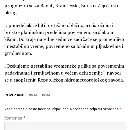
prognozira se za Banat, Braničevski, Borski i Zaječarski
okrug.
U ponedeljak će biti pretežno oblačno, a u istočnim i
brdsko-planinskim predelima povremeno sa slabom
kišom. Do kraja naredne sedmice zadržaće se promenljivo
i nestabilno vreme, povremeno sa lokalnim pljuskovima i
grmljavinom.
„Očekujemo nestabilne vremenske prilike sa povremenim
padavinama i grmljavinom u većem delu zemlje“, navodi
se u saopštenju Republičkog hidrometeorološkog zavoda.
POVEZANO:
NASLOVNA
Vaša adresa e-pošte neće biti objavljena.
Neophodna polja su označena
*
Komentar
*