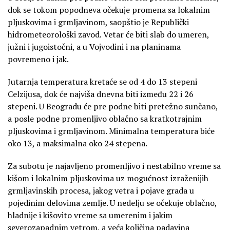
dok se tokom popodneva očekuje promena sa lokalnim
pljuskovima i grmljavinom, saopštio je Republički
hidrometeorološki zavod. Vetar će biti slab do umeren,
južni i jugoistočni, a u Vojvodini i na planinama
povremeno i jak.
Jutarnja temperatura kretaće se od 4 do 13 stepeni
Celzijusa, dok će najviša dnevna biti između 22 i 26
stepeni. U Beogradu će pre podne biti pretežno sunčano,
a posle podne promenljivo oblačno sa kratkotrajnim
pljuskovima i grmljavinom. Minimalna temperatura biće
oko 13, a maksimalna oko 24 stepena.
Za subotu je najavljeno promenljivo i nestabilno vreme sa
kišom i lokalnim pljuskovima uz mogućnost izraženijih
grmljavinskih procesa, jakog vetra i pojave grada u
pojedinim delovima zemlje. U nedelju se očekuje oblačno,
hladnije i kišovito vreme sa umerenim i jakim
severozapadnim vetrom, a veća količina padavina