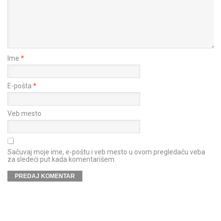
Ime
*
E-pošta
*
Veb mesto
Sačuvaj moje ime, e-poštu i veb mesto u ovom pregledaču veba
za sledeći put kada komentarišem.