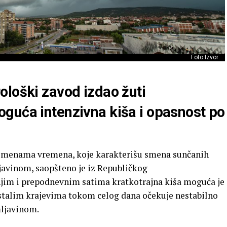
Foto Izvor:
ološki zavod izdao žuti
guća intenzivna kiša i opasnost po
romenama vremena, koje karakterišu smena sunčanih
ljavinom, saopšteno je iz Republičkog
jim i prepodnevnim satima kratkotrajna kiša moguća je
ostalim krajevima tokom celog dana očekuje nestabilno
mljavinom.