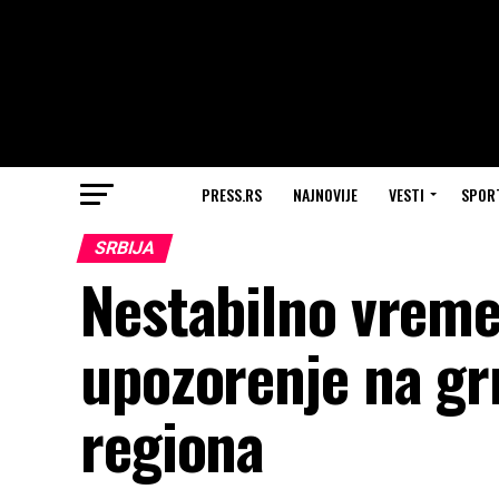
PRESS.RS
NAJNOVIJE
VESTI
SPOR
SRBIJA
Nestabilno vreme 
upozorenje na grm
regiona