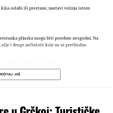
 kiša oslabi ili prestane, nastavi vožnja istom
prestanka pljuska mogu biti posebno nezgodni. Na
ulje i druge nečistoće koje su se prethodno
, posebno kada kiša tek počne.
ćajte odstojanje od vozila ispred sebe.
ROČITAJ JOŠ
zinom. Voda može smanjiti prijanjanje pneumatika
re u Grčkoj: Turističke
doći i do akvaplaninga.