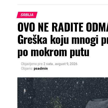
SRBIJA
OVO NE RADITE ODM
Greška koju mnogi p
po mokrom putu
Objavljeno pre
2 sata
,
avgust 9, 2026
Objavio:
psadmin