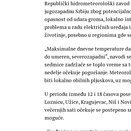
Republički hidrometeorološki zavod a
jugozapadnu Srbiju zbog potencijalno
opasnost od udara groma, lokalno int
problema u radu električnih uređaja i
životinje, posebno u regionima gde s
„Maksimalne dnevne temperature danas 
do umeren, severozapadni“, navodi s
sedmice zadržaće se toplo vreme sa 
nedelje očekuje pogoršanje. Meteorol
biti lokalno obilnih pljuskova, uz m
U periodu između 12 i 18 časova poseb
Loznicu, Užice, Kragujevac, Niš i Nov
večernjih sati očekuje se postepeno sm
moguće.