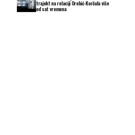
trajekt na relaciji Orebić-Korčula više
od sat vremena