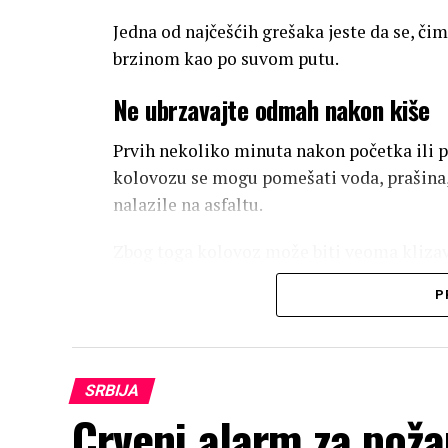
Jedna od najčešćih grešaka jeste da se, čim
brzinom kao po suvom putu.
Ne ubrzavajte odmah nakon kiše
Prvih nekoliko minuta nakon početka ili 
kolovozu se mogu pomešati voda, prašina, 
nalazile na asfaltu.
Zbog toga kolovoz može biti veoma klizav
Prilagodite brzinu uslovima na putu i pove
P
Pažljivo kroz bare
Velike bare ne treba prolaziti velikom br
SRBIJA
Crveni alarm za poža
za podlogu, a u određenim uslovima može 