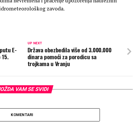
odima nevremena i praćenje upozorenja nadležnih
 hidrometeorološkog zavoda.
UP NEXT
putu E-
Država obezbedila više od 3.000.000
 15.
dinara pomoći za porodicu sa
trojkama u Vranju
OŽDA VAM SE SVIDI
KOMENTARI