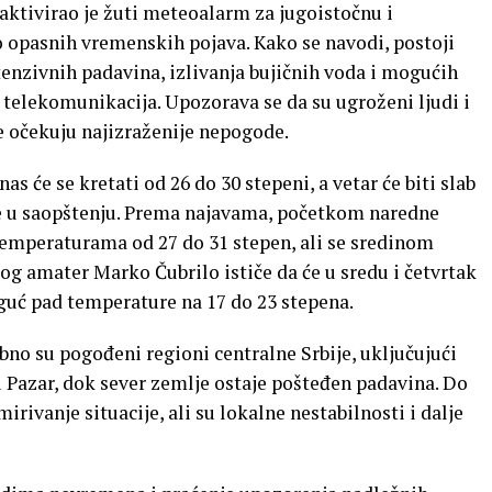
ktivirao je žuti meteoalarm za jugoistočnu i
 opasnih vremenskih pojava. Kako se navodi, postoji
enzivnih padavina, izlivanja bujičnih voda i mogućih
 telekomunikacija. Upozorava se da su ugroženi ljudi i
e očekuju najizraženije nepogode.
će se kretati od 26 do 30 stepeni, a vetar će biti slab
e u saopštenju. Prema najavama, početkom naredne
temperaturama od 27 do 31 stepen, ali se sredinom
og amater Marko Čubrilo ističe da će u sredu i četvrtak
oguć pad temperature na 17 do 23 stepena.
no su pogođeni regioni centralne Srbije, uključujući
i Pazar, dok sever zemlje ostaje pošteđen padavina. Do
irivanje situacije, ali su lokalne nestabilnosti i dalje