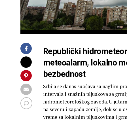
Republički hidrometeor
meteoalarm, lokalno mo
bezbednost
Srbija se danas suočava sa naglim p
intervala i snažnih pljuskova sa grm
hidrometeorološkog zavoda. U jutarn
na severu i zapadu zemlje, dok se u 
vreme sa lokalnim pljuskovima i gr