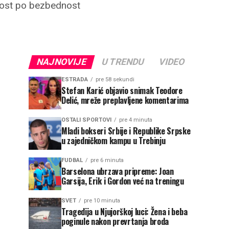
snost po bezbednost
NAJNOVIJE
U TRENDU
VIDEO
ESTRADA
pre 58 sekundi
Stefan Karić objavio snimak Teodore
Delić, mreže preplavljene komentarima
OSTALI SPORTOVI
pre 4 minuta
Mladi bokseri Srbije i Republike Srpske
u zajedničkom kampu u Trebinju
FUDBAL
pre 6 minuta
Barselona ubrzava pripreme: Joan
Garsija, Erik i Gordon već na treningu
SVET
pre 10 minuta
Tragedija u Njujorškoj luci: Žena i beba
poginule nakon prevrtanja broda