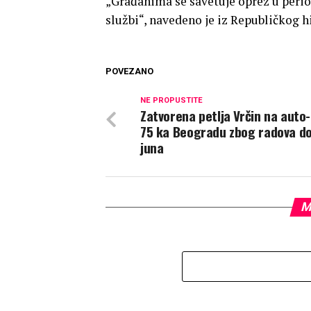
„Građanima se savetuje oprez u peri
službi“, navedeno je iz Republičkog
POVEZANO
NE PROPUSTITE
Zatvorena petlja Vrčin na auto-
75 ka Beogradu zbog radova do
juna
M