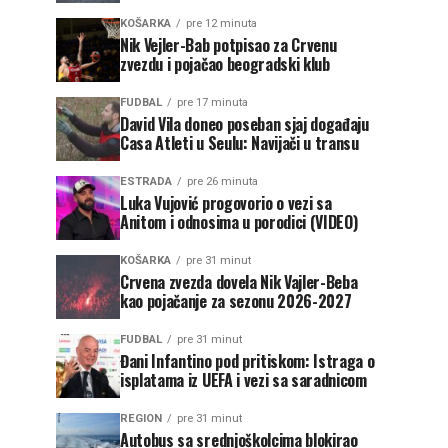
KOŠARKA
pre 12 minuta
Nik Vejler-Bab potpisao za Crvenu
zvezdu i pojačao beogradski klub
FUDBAL
pre 17 minuta
David Vila doneo poseban sjaj događaju
Casa Atleti u Seulu: Navijači u transu
ESTRADA
pre 26 minuta
Luka Vujović progovorio o vezi sa
Anitom i odnosima u porodici (VIDEO)
KOŠARKA
pre 31 minut
Crvena zvezda dovela Nik Vajler-Beba
kao pojačanje za sezonu 2026-2027
FUDBAL
pre 31 minut
Đani Infantino pod pritiskom: Istraga o
isplatama iz UEFA i vezi sa saradnicom
REGION
pre 31 minut
Autobus sa srednjoškolcima blokirao