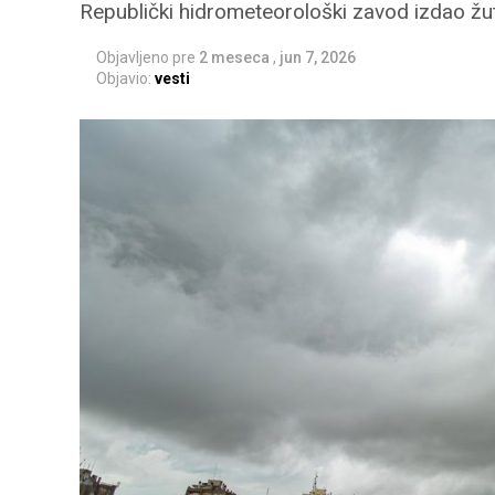
Republički hidrometeorološki zavod izdao žu
Objavljeno pre
2 meseca
,
jun 7, 2026
Objavio:
vesti