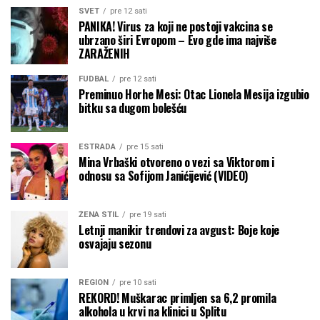
SVET
pre 12 sati
PANIKA! Virus za koji ne postoji vakcina se
ubrzano širi Evropom – Evo gde ima najviše
ZARAŽENIH
FUDBAL
pre 12 sati
Preminuo Horhe Mesi: Otac Lionela Mesija izgubio
bitku sa dugom bolešću
ESTRADA
pre 15 sati
Mina Vrbaški otvoreno o vezi sa Viktorom i
odnosu sa Sofijom Janićijević (VIDEO)
ŽENA STIL
pre 19 sati
Letnji manikir trendovi za avgust: Boje koje
osvajaju sezonu
REGION
pre 10 sati
REKORD! Muškarac primljen sa 6,2 promila
alkohola u krvi na klinici u Splitu