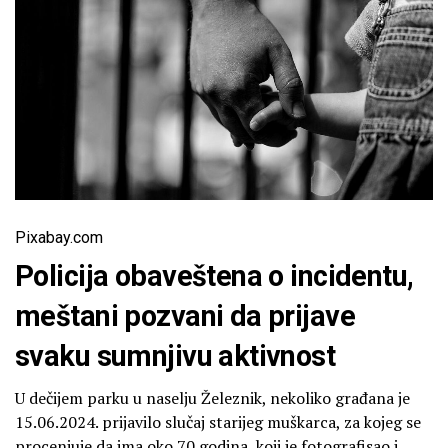
Pixabay.com
Policija obaveštena o incidentu,
meštani pozvani da prijave
svaku sumnjivu aktivnost
U dečijem parku u naselju Železnik, nekoliko građana je
15.06.2024. prijavilo slučaj starijeg muškarca, za kojeg se
procenjuje da ima oko 70 godina, koji je fotografisao i