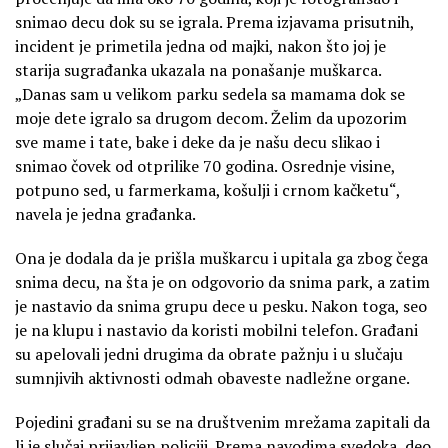
snimao decu dok su se igrala. Prema izjavama prisutnih,
incident je primetila jedna od majki, nakon što joj je
starija sugrađanka ukazala na ponašanje muškarca.
„Danas sam u velikom parku sedela sa mamama dok se
moje dete igralo sa drugom decom. Želim da upozorim
sve mame i tate, bake i deke da je našu decu slikao i
snimao čovek od otprilike 70 godina. Osrednje visine,
potpuno sed, u farmerkama, košulji i crnom kačketu“,
navela je jedna građanka.
Ona je dodala da je prišla muškarcu i upitala ga zbog čega
snima decu, na šta je on odgovorio da snima park, a zatim
je nastavio da snima grupu dece u pesku. Nakon toga, seo
je na klupu i nastavio da koristi mobilni telefon. Građani
su apelovali jedni drugima da obrate pažnju i u slučaju
sumnjivih aktivnosti odmah obaveste nadležne organe.
Pojedini građani su se na društvenim mrežama zapitali da
li je slučaj prijavljen policiji. Prema navodima svedoka, deo