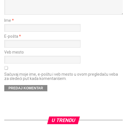
Ime
*
E-pošta
*
Veb mesto
Sačuvaj moje ime, e-poštu i veb mesto u ovom pregledaču veba
za sledeći put kada komentarišem.
U TRENDU