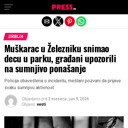
Exit mobile version
SRBIJA
Muškarac u Železniku snimao
decu u parku, građani upozorili
na sumnjivo ponašanje
Policija obaveštena o incidentu, meštani pozvani da prijave
svaku sumnjivu aktivnost
Objavljeno pre
2 meseca
,
jun 9, 2026
Objavio:
vesti