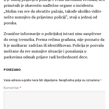
prisutnih je obavestio nadležne organe o incidentu.
„Molim vas sve da obratite pažnju, takođe ukoliko vidite
nešto sumnjivo da prijavimo policiji“, stoji u jednoj od
poruka.
Zvanične informacije o policijskoj istrazi nisu saopštene
do ovog trenutka. Prema rečima građana, nije poznato da
li je muškarac zadržan ili identifikovan. Policija je pozvala
meštane da sve sumnjive situacije i ponašanja u
parkovima odmah prijave radi bezbednosti dece.
POVEZANO:
Vaša adresa e-pošte neće biti objavljena.
Neophodna polja su označena
*
Komentar
*