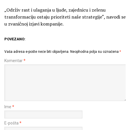
„Održiv rast i ulaganja u ljude, zajednicu i zelenu
transformaciju ostaju prioriteti naše strategije“, navodi se
u zvaničnoj izjavi kompanije.
POVEZANO:
Vaša adresa e-pošte neće biti objavljena.
Neophodna polja su označena
*
Komentar
*
Ime
*
E-pošta
*