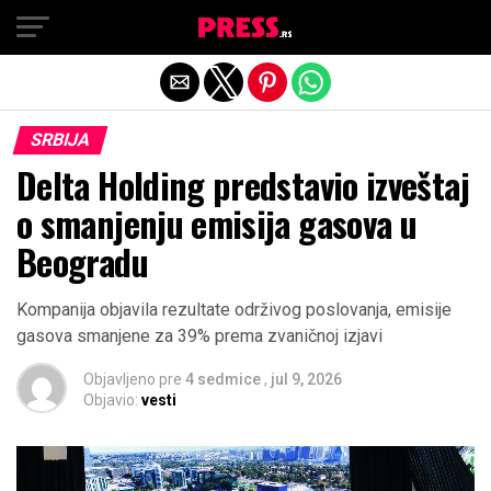
Exit mobile version
SRBIJA
Delta Holding predstavio izveštaj
o smanjenju emisija gasova u
Beogradu
Kompanija objavila rezultate održivog poslovanja, emisije
gasova smanjene za 39% prema zvaničnoj izjavi
Objavljeno pre
4 sedmice
,
jul 9, 2026
Objavio:
vesti