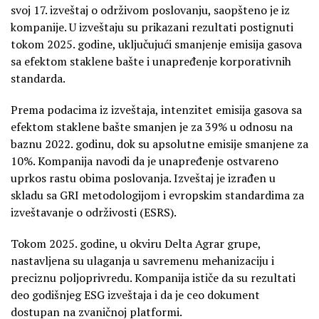
svoj 17. izveštaj o održivom poslovanju, saopšteno je iz
kompanije. U izveštaju su prikazani rezultati postignuti
tokom 2025. godine, uključujući smanjenje emisija gasova
sa efektom staklene bašte i unapređenje korporativnih
standarda.
Prema podacima iz izveštaja, intenzitet emisija gasova sa
efektom staklene bašte smanjen je za 39% u odnosu na
baznu 2022. godinu, dok su apsolutne emisije smanjene za
10%. Kompanija navodi da je unapređenje ostvareno
uprkos rastu obima poslovanja. Izveštaj je izrađen u
skladu sa GRI metodologijom i evropskim standardima za
izveštavanje o održivosti (ESRS).
Tokom 2025. godine, u okviru Delta Agrar grupe,
nastavljena su ulaganja u savremenu mehanizaciju i
preciznu poljoprivredu. Kompanija ističe da su rezultati
deo godišnjeg ESG izveštaja i da je ceo dokument
dostupan na zvaničnoj platformi.