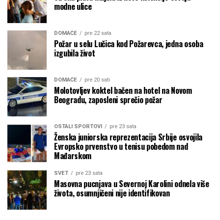
modne ulice
DOMAĆE
pre 22 sata
Požar u selu Lučica kod Požarevca, jedna osoba
izgubila život
DOMAĆE
pre 20 sati
Molotovljev koktel bačen na hotel na Novom
Beogradu, zaposleni sprečio požar
OSTALI SPORTOVI
pre 23 sata
Ženska juniorska reprezentacija Srbije osvojila
Evropsko prvenstvo u tenisu pobedom nad
Mađarskom
SVET
pre 23 sata
Masovna pucnjava u Severnoj Karolini odnela više
života, osumnjičeni nije identifikovan