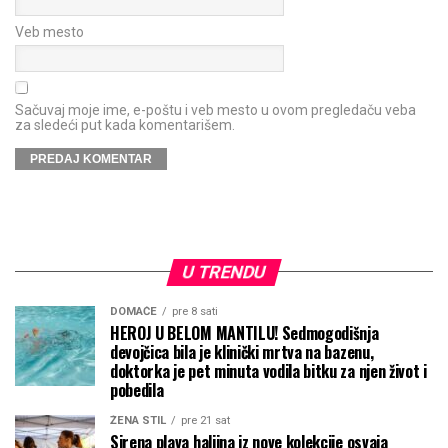
Veb mesto
Sačuvaj moje ime, e-poštu i veb mesto u ovom pregledaču veba
za sledeći put kada komentarišem.
U TRENDU
DOMAĆE
pre 8 sati
HEROJ U BELOM MANTILU! Sedmogodišnja
devojčica bila je klinički mrtva na bazenu,
doktorka je pet minuta vodila bitku za njen život i
pobedila
ŽENA STIL
pre 21 sat
Sirena plava haljina iz nove kolekcije osvaja