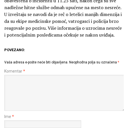
obaveštena o incidentu u 11.25 sati, nakon čega su sve
nadležne hitne službe odmah upućene na mesto nesreće.
U izveštaju se navodi da je reč o letelici manjih dimenzija i
da su ekipe medicinske pomoć, vatrogasci i policija brzo
reagovale po pozivu. Više informacija o uzrocima nesreće
i potencijalnim posledicama očekuje se nakon uviđaja.
POVEZANO:
Vaša adresa e-pošte neće biti objavljena.
Neophodna polja su označena
*
Komentar
*
Ime
*