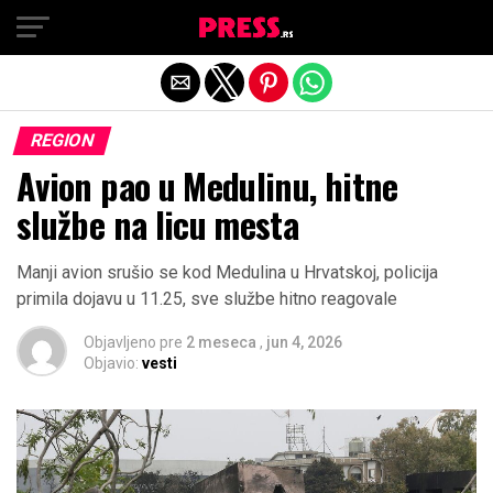
Exit mobile version
REGION
Avion pao u Medulinu, hitne
službe na licu mesta
Manji avion srušio se kod Medulina u Hrvatskoj, policija
primila dojavu u 11.25, sve službe hitno reagovale
Objavljeno pre
2 meseca
,
jun 4, 2026
Objavio:
vesti