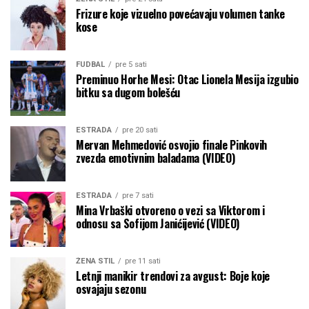
Frizure koje vizuelno povećavaju volumen tanke
kose
FUDBAL
pre 5 sati
Preminuo Horhe Mesi: Otac Lionela Mesija izgubio
bitku sa dugom bolešću
ESTRADA
pre 20 sati
Mervan Mehmedović osvojio finale Pinkovih
zvezda emotivnim baladama (VIDEO)
ESTRADA
pre 7 sati
Mina Vrbaški otvoreno o vezi sa Viktorom i
odnosu sa Sofijom Janićijević (VIDEO)
ŽENA STIL
pre 11 sati
Letnji manikir trendovi za avgust: Boje koje
osvajaju sezonu