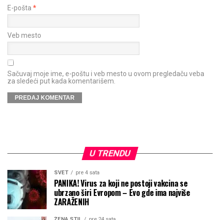
E-pošta
*
Veb mesto
Sačuvaj moje ime, e-poštu i veb mesto u ovom pregledaču veba
za sledeći put kada komentarišem.
U TRENDU
SVET
pre 4 sata
PANIKA! Virus za koji ne postoji vakcina se
ubrzano širi Evropom – Evo gde ima najviše
ZARAŽENIH
ŽENA STIL
pre 24 sata