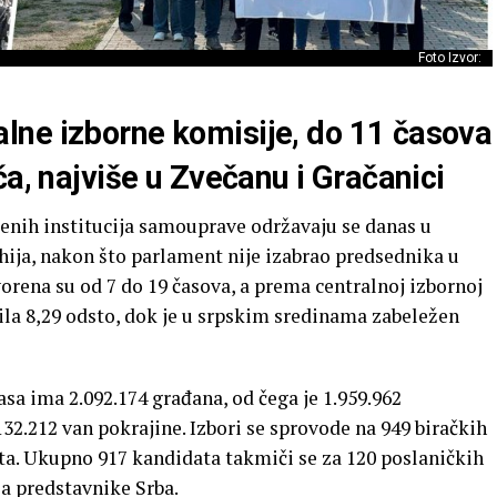
Foto Izvor:
ne izborne komisije, do 11 časova
ča, najviše u Zvečanu i Gračanici
enih institucija samouprave održavaju se danas u
ija, nakon što parlament nije izabrao predsednika u
rena su od 7 do 19 časova, a prema centralnoj izbornoj
osila 8,29 odsto, dok je u srpskim sredinama zabeležen
a ima 2.092.174 građana, od čega je 1.959.962
132.212 van pokrajine. Izbori se sprovode na 949 biračkih
ta. Ukupno 917 kandidata takmiči se za 120 poslaničkih
za predstavnike Srba.