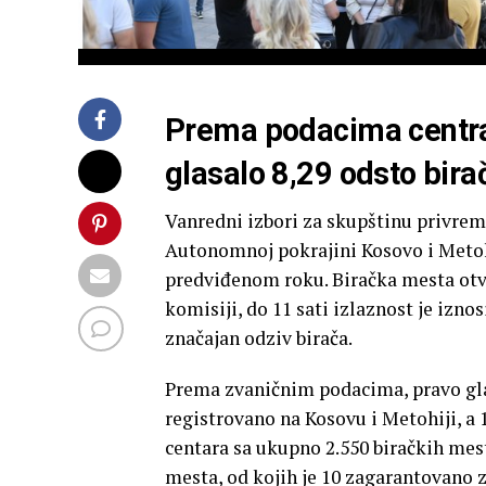
Prema podacima central
glasalo 8,29 odsto bira
Vanredni izbori za skupštinu privrem
Autonomnoj pokrajini Kosovo i Metoh
predviđenom roku. Biračka mesta otvo
komisiji, do 11 sati izlaznost je izn
značajan odziv birača.
Prema zvaničnim podacima, pravo glas
registrovano na Kosovu i Metohiji, a 
centara sa ukupno 2.550 biračkih mes
mesta, od kojih je 10 zagarantovano 