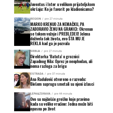
Juventus i Inter u velikom prijateljskom
okršaju: Ko je favorit po kladionicama?
REGION
pre 27 minuta
MARKO KRENUO ZA NEMAČKU, PA
ZABORAVIO ŽENU NA GRANICI: Okrenuo
se tokom vožnje i PREBLEDEO! Jelena
doživela šok života, evo ŠTA MU JE
REKLA kad ga je pozvala
SRBIJA
pre 27 minuta
Direktorka ‘Batuta’ o groznici
Zapadnog Nila: Oprez je neophodan, ali
nema razloga za brigu
ESTRADA
pre 37 minuta
Ana Radulović otvoreno o razvodu:
Bivšem suprugu smetali su njeni izlasci
LEPA&ZDRAVA
pre 44 minuta
Ovo su najčešće greške koje pravimo
kada su velike vrućine: Jedna može biti
opasna po život