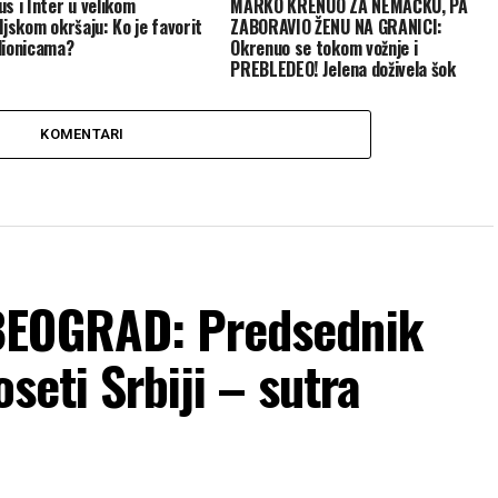
us i Inter u velikom
MARKO KRENUO ZA NEMAČKU, PA
ljskom okršaju: Ko je favorit
ZABORAVIO ŽENU NA GRANICI:
dionicama?
Okrenuo se tokom vožnje i
PREBLEDEO! Jelena doživela šok
života, evo ŠTA MU JE REKLA kad ga
je pozvala
KOMENTARI
BEOGRAD: Predsednik
seti Srbiji – sutra