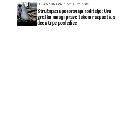
LEPA&ZDRAVA
pre 45 minuta
Stručnjaci upozoravaju roditelje: Ovu
grešku mnogi prave tokom raspusta, a
deca trpe posledice