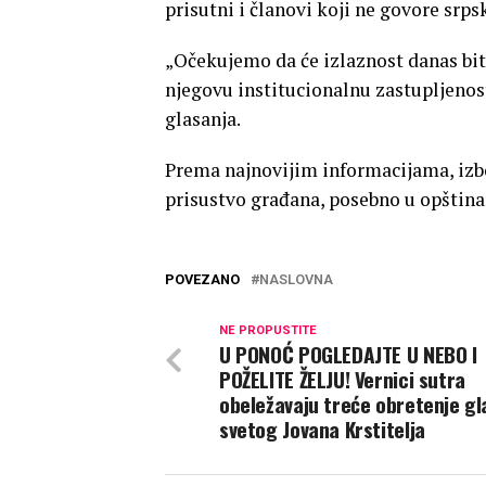
prisutni i članovi koji ne govore srpsk
„Očekujemo da će izlaznost danas biti
njegovu institucionalnu zastupljenost
glasanja.
Prema najnovijim informacijama, izbo
prisustvo građana, posebno u opštin
POVEZANO
NASLOVNA
NE PROPUSTITE
U PONOĆ POGLEDAJTE U NEBO I
POŽELITE ŽELJU! Vernici sutra
obeležavaju treće obretenje gl
svetog Jovana Krstitelja