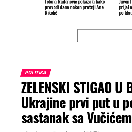
Jelena Radanović pokazala kako
Juvent
provodi dane nakon pretnji Ane
prijate
Nikolić
po kla
POLITIKA
ZELENSKI STIGAO U 
Ukrajine prvi put u po
sastanak sa Vučićem