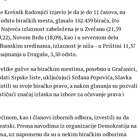
 Krešnik Radonjići izjavio je da je do 11 časova, na
dsto biračkih mesta, glasalo 162.439 birača, što
 Najveća izlaznost zabeležena je u Zvečanu (21,59
19,22), Novom Brdu (18,09), kao i u severnom delu
lbanskim sredinama, izlaznost je niža – u Prištini 11,37
 najmanja u Dragašu, 3,50 odsto.
elike gužve na biračkim mestima, posebno u Gračanici,
ati Srpske liste, uključujući Srđana Popovića, Slavka
stili su svoje biračko pravo, a nakon glasanja su pozvali
tičući značaj izlaska na izbore za očuvanje prava i
inom, kao i članovi izbornih odbora, izvestili su da
kratski. Prema navodima iz organizacije Demokratija na
lema, uz napomenu da su u nekim biračkim odborima