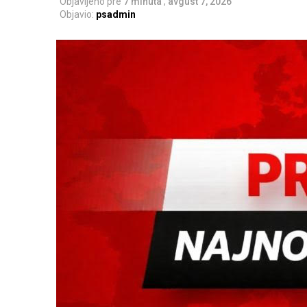
Objavljeno pre
7 minuta
,
avgust 7, 2026
Objavio:
psadmin