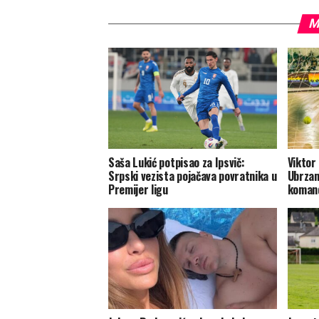
M
Saša Lukić potpisao za Ipsvič:
Viktor 
Srpski vezista pojačava povratnika u
Ubrzan
Premijer ligu
komand