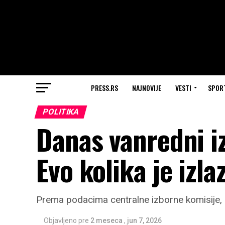
PRESS.RS
NAJNOVIJE
VESTI
SPOR
POLITIKA
Danas vanredni iz
Evo kolika je izla
Prema podacima centralne izborne komisije, d
Objavljeno pre
2 meseca
,
jun 7, 2026