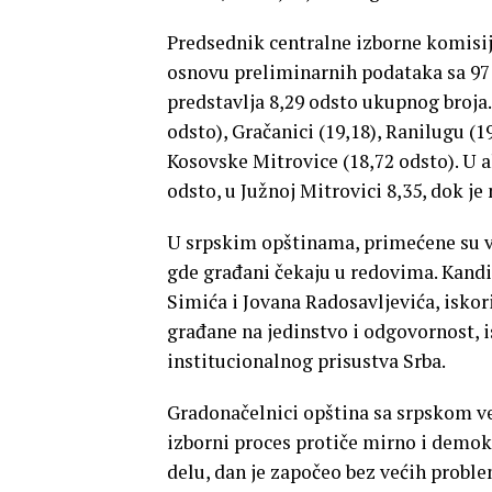
Predsednik centralne izborne komisije
osnovu preliminarnih podataka sa 97 o
predstavlja 8,29 odsto ukupnog broja.
odsto), Gračanici (19,18), Ranilugu (
Kosovske Mitrovice (18,72 odsto). U a
odsto, u Južnoj Mitrovici 8,35, dok je
U srpskim opštinama, primećene su v
gde građani čekaju u redovima. Kandid
Simića i Jovana Radosavljevića, iskori
građane na jedinstvo i odgovornost, is
institucionalnog prisustva Srba.
Gradonačelnici opština sa srpskom već
izborni proces protiče mirno i demo
delu, dan je započeo bez većih prob