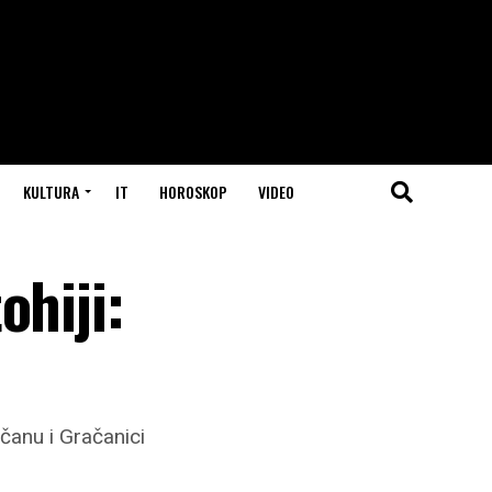
KULTURA
IT
HOROSKOP
VIDEO
ohiji:
čanu i Gračanici