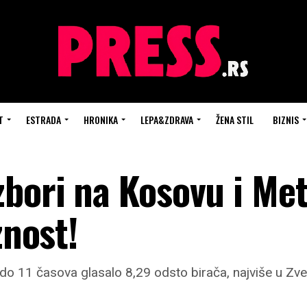
T
ESTRADA
HRONIKA
LEPA&ZDRAVA
ŽENA STIL
BIZNIS
bori na Kosovu i Met
znost!
o 11 časova glasalo 8,29 odsto birača, najviše u Zve