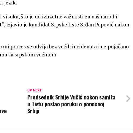
i jezik.
 visoka, što je od izuzetne važnosti za naš narod i
“, izjavio je kandidat Srpske liste Srđan Popović nakon
rni proces se odvija bez većih incidenata i uz pojačano
ama sa srpskom većinom.
UP NEXT
Predsednik Srbije Vučić nakon samita
u Tivtu poslao poruku o ponosnoj
ave
Srbiji