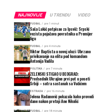
NAJNOVIJE
U TRENDU
VIDEO
FUDBAL
pre 1 minut
Saša Lukić potpisao za Ipsvič: Srpski
vezista pojačava povratnika u Premijer
ligu
FUDBAL
pre 4 minuta
Viktor Baptista u novoj ulozi: Ubrzano
privikavanje na elitu pod komandom
Antonija Vadila
POLITIKA
pre 7 minuta
ZELENSKI STIGAO U BEOGRAD:
Predsednik Ukrajine prvi put u poseti
Srbiji – sutra sastanak sa Vučićem
ESTRADA
pre 16 minuta
Jelena Radanović pokazala kako provodi
dane nakon pretnji Ane Nikolić
FUDBAL
pre 18 minuta