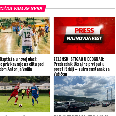
OŽDA VAM SE SVIDI
Baptista u novoj ulozi:
ZELENSKI STIGAO U BEOGRAD:
o privikavanje na elitu pod
Predsednik Ukrajine prvi put u
om Antonija Vadila
poseti Srbiji – sutra sastanak sa
Vučićem