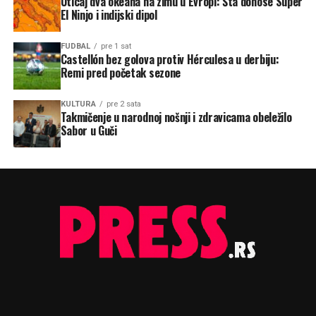
Uticaj dva okeana na zimu u Evropi: Šta donose Super
El Ninjo i indijski dipol
FUDBAL
pre 1 sat
Castellón bez golova protiv Hérculesa u derbiju:
Remi pred početak sezone
KULTURA
pre 2 sata
Takmičenje u narodnoj nošnji i zdravicama obeležilo
Sabor u Guči