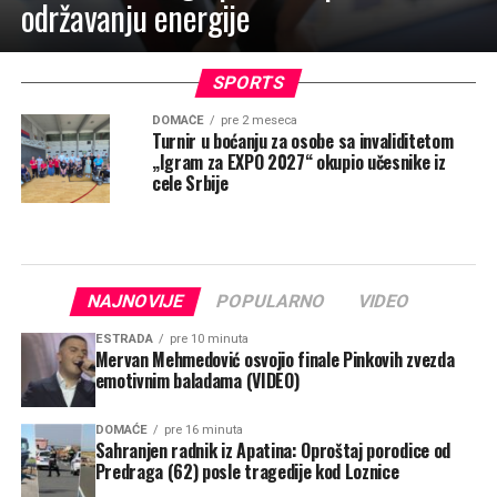
održavanju energije
SPORTS
DOMAĆE
pre 2 meseca
Turnir u boćanju za osobe sa invaliditetom
„Igram za EXPO 2027“ okupio učesnike iz
cele Srbije
NAJNOVIJE
POPULARNO
VIDEO
ESTRADA
pre 10 minuta
Mervan Mehmedović osvojio finale Pinkovih zvezda
emotivnim baladama (VIDEO)
DOMAĆE
pre 16 minuta
Sahranjen radnik iz Apatina: Oproštaj porodice od
Predraga (62) posle tragedije kod Loznice