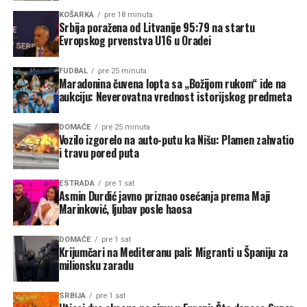
KOŠARKA
pre 18 minuta
Srbija poražena od Litvanije 95:79 na startu
Evropskog prvenstva U16 u Oradei
FUDBAL
pre 25 minuta
Maradonina čuvena lopta sa „Božijom rukom“ ide na
aukciju: Neverovatna vrednost istorijskog predmeta
DOMAĆE
pre 25 minuta
Vozilo izgorelo na auto-putu ka Nišu: Plamen zahvatio
i travu pored puta
ESTRADA
pre 1 sat
Asmin Durdić javno priznao osećanja prema Maji
Marinković, ljubav posle haosa
DOMAĆE
pre 1 sat
Krijumčari na Mediteranu pali: Migranti u Španiju za
milionsku zaradu
SRBIJA
pre 1 sat