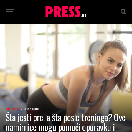
SPORTS
pre 6 dana
Šta jesti pre, a šta posle treninga? Ove
namirnice mogu pomoći oporavku i