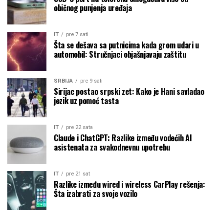
običnog punjenja uređaja
IT
pre 7 sati
Šta se dešava sa putnicima kada grom udari u
automobil: Stručnjaci objašnjavaju zaštitu
SRBIJA
pre 9 sati
Sirijac postao srpski zet: Kako je Hani savladao
jezik uz pomoć tasta
IT
pre 22 sata
Claude i ChatGPT: Razlike između vodećih AI
asistenata za svakodnevnu upotrebu
IT
pre 21 sat
Razlike između wired i wireless CarPlay rešenja:
Šta izabrati za svoje vozilo