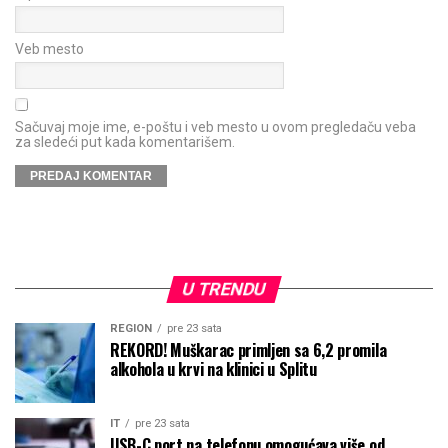
Veb mesto
Sačuvaj moje ime, e-poštu i veb mesto u ovom pregledaču veba
za sledeći put kada komentarišem.
U TRENDU
REGION
pre 23 sata
REKORD! Muškarac primljen sa 6,2 promila
alkohola u krvi na klinici u Splitu
IT
pre 23 sata
USB-C port na telefonu omogućava više od