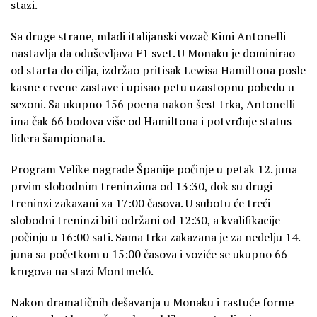
stazi.
Sa druge strane, mladi italijanski vozač Kimi Antonelli
nastavlja da oduševljava F1 svet. U Monaku je dominirao
od starta do cilja, izdržao pritisak Lewisa Hamiltona posle
kasne crvene zastave i upisao petu uzastopnu pobedu u
sezoni. Sa ukupno 156 poena nakon šest trka, Antonelli
ima čak 66 bodova više od Hamiltona i potvrđuje status
lidera šampionata.
Program Velike nagrade Španije počinje u petak 12. juna
prvim slobodnim treninzima od 13:30, dok su drugi
treninzi zakazani za 17:00 časova. U subotu će treći
slobodni treninzi biti održani od 12:30, a kvalifikacije
počinju u 16:00 sati. Sama trka zakazana je za nedelju 14.
juna sa početkom u 15:00 časova i voziće se ukupno 66
krugova na stazi Montmeló.
Nakon dramatičnih dešavanja u Monaku i rastuće forme