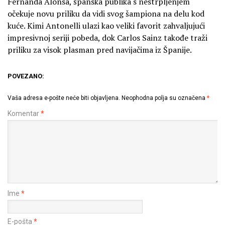
Fernanda Alonsa, španska publika s nestrpljenjem
očekuje novu priliku da vidi svog šampiona na delu kod
kuće. Kimi Antonelli ulazi kao veliki favorit zahvaljujući
impresivnoj seriji pobeda, dok Carlos Sainz takođe traži
priliku za visok plasman pred navijačima iz Španije.
POVEZANO:
Vaša adresa e-pošte neće biti objavljena.
Neophodna polja su označena
*
Komentar
*
Ime
*
E-pošta
*