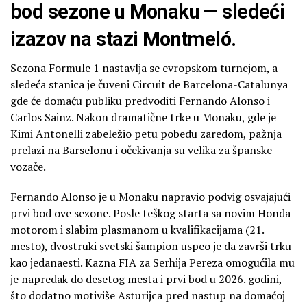
bod sezone u Monaku — sledeći
izazov na stazi Montmeló.
Sezona Formule 1 nastavlja se evropskom turnejom, a
sledeća stanica je čuveni Circuit de Barcelona-Catalunya
gde će domaću publiku predvoditi Fernando Alonso i
Carlos Sainz. Nakon dramatične trke u Monaku, gde je
Kimi Antonelli zabeležio petu pobedu zaredom, pažnja
prelazi na Barselonu i očekivanja su velika za španske
vozače.
Fernando Alonso je u Monaku napravio podvig osvajajući
prvi bod ove sezone. Posle teškog starta sa novim Honda
motorom i slabim plasmanom u kvalifikacijama (21.
mesto), dvostruki svetski šampion uspeo je da završi trku
kao jedanaesti. Kazna FIA za Serhija Pereza omogućila mu
je napredak do desetog mesta i prvi bod u 2026. godini,
što dodatno motiviše Asturijca pred nastup na domaćoj