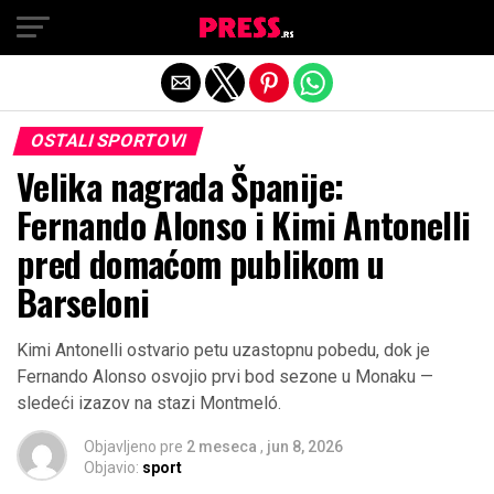
Exit mobile version
OSTALI SPORTOVI
Velika nagrada Španije:
Fernando Alonso i Kimi Antonelli
pred domaćom publikom u
Barseloni
Kimi Antonelli ostvario petu uzastopnu pobedu, dok je
Fernando Alonso osvojio prvi bod sezone u Monaku —
sledeći izazov na stazi Montmeló.
Objavljeno pre
2 meseca
,
jun 8, 2026
Objavio:
sport