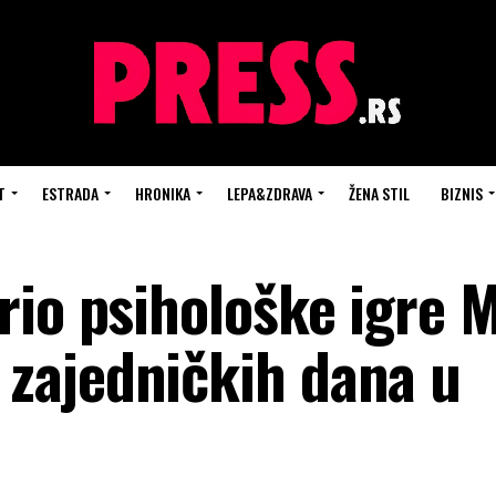
T
ESTRADA
HRONIKA
LEPA&ZDRAVA
ŽENA STIL
BIZNIS
rio psihološke igre 
zajedničkih dana u