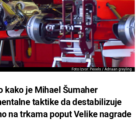
Foto Izvor: Pexels / Adriaan greyling
o kako je Mihael Šumaher
entalne taktike da destabilizuje
no na trkama poput Velike nagrade