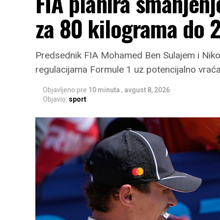
FIA planira smanjenj
za 80 kilograma do 
Predsednik FIA Mohamed Ben Sulajem i Niko
regulacijama Formule 1 uz potencijalno vraćan
Objavljeno pre
10 minuta
,
avgust 8, 2026
Objavio:
sport