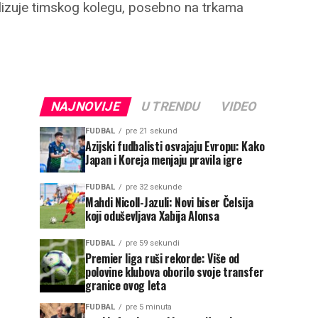
lizuje timskog kolegu, posebno na trkama
NAJNOVIJE
U TRENDU
VIDEO
FUDBAL
pre 21 sekund
Azijski fudbalisti osvajaju Evropu: Kako
Japan i Koreja menjaju pravila igre
FUDBAL
pre 32 sekunde
Mahdi Nicoll-Jazuli: Novi biser Čelsija
koji oduševljava Xabija Alonsa
FUDBAL
pre 59 sekundi
Premier liga ruši rekorde: Više od
polovine klubova oborilo svoje transfer
granice ovog leta
FUDBAL
pre 5 minuta