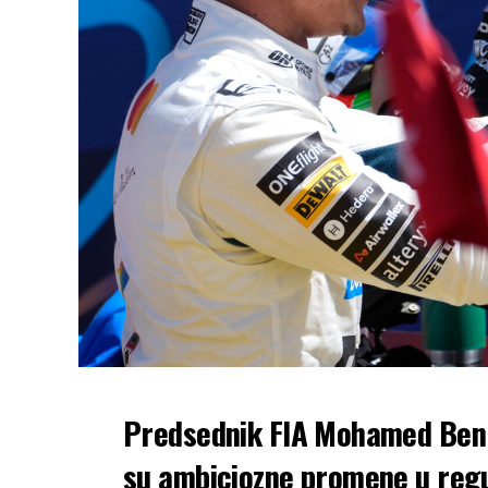
Predsednik FIA Mohamed Ben S
su ambiciozne promene u regu