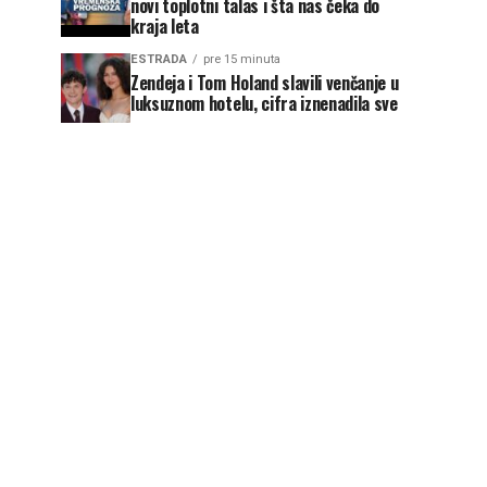
novi toplotni talas i šta nas čeka do
kraja leta
ESTRADA
pre 15 minuta
Zendeja i Tom Holand slavili venčanje u
luksuznom hotelu, cifra iznenadila sve