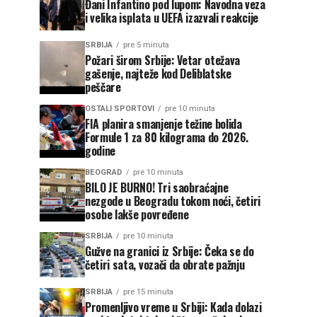
Đani Infantino pod lupom: Navodna veza
i velika isplata u UEFA izazvali reakcije
SRBIJA
pre 5 minuta
Požari širom Srbije: Vetar otežava
gašenje, najteže kod Deliblatske
peščare
OSTALI SPORTOVI
pre 10 minuta
FIA planira smanjenje težine bolida
Formule 1 za 80 kilograma do 2026.
godine
BEOGRAD
pre 10 minuta
BILO JE BURNO! Tri saobraćajne
nezgode u Beogradu tokom noći, četiri
osobe lakše povređene
SRBIJA
pre 10 minuta
Gužve na granici iz Srbije: Čeka se do
četiri sata, vozači da obrate pažnju
SRBIJA
pre 15 minuta
Promenljivo vreme u Srbiji: Kada dolazi