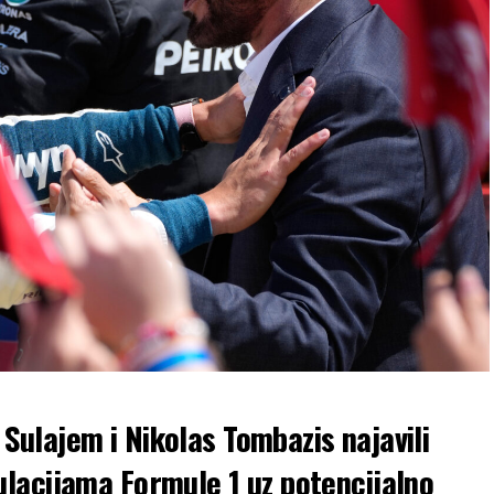
ulajem i Nikolas Tombazis najavili
lacijama Formule 1 uz potencijalno