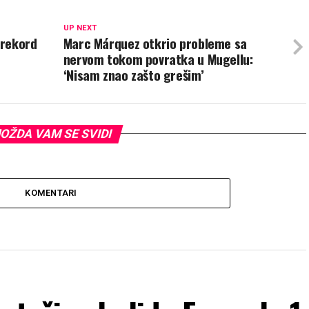
UP NEXT
 rekord
Marc Márquez otkrio probleme sa
nervom tokom povratka u Mugellu:
‘Nisam znao zašto grešim’
OŽDA VAM SE SVIDI
KOMENTARI