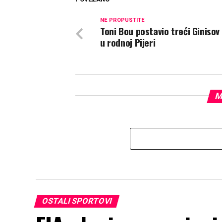
NE PROPUSTITE
Toni Bou postavio treći Ginisov
u rodnoj Pijeri
M
OSTALI SPORTOVI