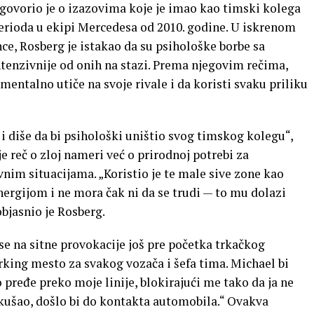
 govorio je o izazovima koje je imao kao timski kolega
ioda u ekipi Mercedesa od 2010. godine. U iskrenom
e, Rosberg je istakao da su psihološke borbe sa
enzivnije od onih na stazi. Prema njegovim rečima,
entalno utiče na svoje rivale i da koristi svaku priliku
 i diše da bi psihološki uništio svog timskog kolegu“,
e reč o zloj nameri već o prirodnoj potrebi za
nim situacijama. „Koristio je te male sive zone kao
ergijom i ne mora čak ni da se trudi — to mu dolazi
objasnio je Rosberg.
se na sitne provokacije još pre početka trkačkog
rking mesto za svakog vozača i šefa tima. Michael bi
pređe preko moje linije, blokirajući me tako da ja ne
ušao, došlo bi do kontakta automobila.“ Ovakva