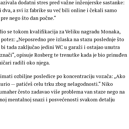
zivala dodatni stres pred važne inženjerske sastanke:
va, a svi iz fabrike su već bili online i čekali samo
pre nego što dan počne.“
io se tokom kvalifikacija za Veliku nagradu Monaka,
i potez: „Neposredno pre izlaska na stazu poslednje što
 bi tada zaključao jedini WC u garaži i ostajao unutra
 znači“, opisuje Rosberg te trenutke kada je bio prinuđen
ičari radili oko njega.
imati ozbiljne posledice po koncentraciju vozača: „Ako
žurio — patićeš celu trku zbog nelagodnosti.“ Niko
Šumaher često zadavao više problema van staze nego na
tnoj mentalnoj snazi i posvećenosti svakom detalju