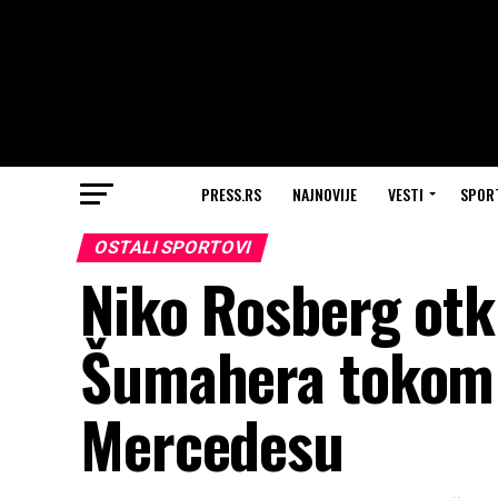
PRESS.RS
NAJNOVIJE
VESTI
SPOR
OSTALI SPORTOVI
Niko Rosberg otk
Šumahera tokom 
Mercedesu