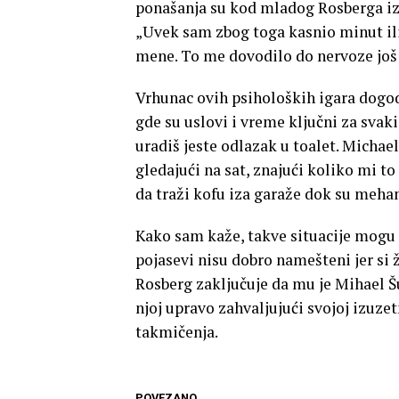
ponašanja su kod mladog Rosberga iza
„Uvek sam zbog toga kasnio minut ili d
mene. To me dovodilo do nervoze još 
Vrhunac ovih psiholoških igara dogod
gde su uslovi i vreme ključni za svak
uradiš jeste odlazak u toalet. Michael
gledajući na sat, znajući koliko mi to
da traži kofu iza garaže dok su mehan
Kako sam kaže, takve situacije mogu 
pojasevi nisu dobro namešteni jer si 
Rosberg zaključuje da mu je Mihael 
njoj upravo zahvaljujući svojoj izuze
takmičenja.
POVEZANO