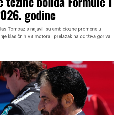
e težine bolida Formule 1
2026. godine
las Tombazis najavili su ambiciozne promene u
je klasičnih V8 motora i prelazak na održiva goriva.