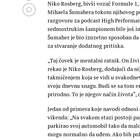
Niko Rosberg, bivši vozač Formule 1,
Mihaela Šumahera tokom njihovog per
razgovoru za podcast High Performanc
sedmostrukim šampionom bile još int
Šumaher je bio izuzetno sposoban da m
za stvaranje dodatnog pritiska.
„Taj čovek je mentalni ratnik. On živi
rekao je Niko Rosberg, dodajući da nij
takmičenjem koja se vidi u svakodnev
svoju dnevnu snagu. Budi se sa tom en
prirodno. To je njegov način života“, 
Jedan od primera koje navodi odnosi 
vikenda: „Na svakom stazi postoji pa
parkirao svoj automobil tako da malo 
mogu normalno da uđem. Ako bih pok