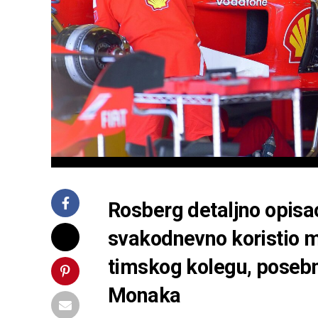
Rosberg detaljno opisa
svakodnevno koristio m
timskog kolegu, poseb
Monaka