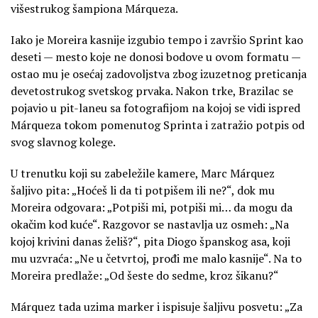
višestrukog šampiona Márqueza.
Iako je Moreira kasnije izgubio tempo i završio Sprint kao
deseti — mesto koje ne donosi bodove u ovom formatu —
ostao mu je osećaj zadovoljstva zbog izuzetnog preticanja
devetostrukog svetskog prvaka. Nakon trke, Brazilac se
pojavio u pit-laneu sa fotografijom na kojoj se vidi ispred
Márqueza tokom pomenutog Sprinta i zatražio potpis od
svog slavnog kolege.
U trenutku koji su zabeležile kamere, Marc Márquez
šaljivo pita: „Hoćeš li da ti potpišem ili ne?“, dok mu
Moreira odgovara: „Potpiši mi, potpiši mi… da mogu da
okačim kod kuće“. Razgovor se nastavlja uz osmeh: „Na
kojoj krivini danas želiš?“, pita Diogo španskog asa, koji
mu uzvraća: „Ne u četvrtoj, prođi me malo kasnije“. Na to
Moreira predlaže: „Od šeste do sedme, kroz šikanu?“
Márquez tada uzima marker i ispisuje šaljivu posvetu: „Za