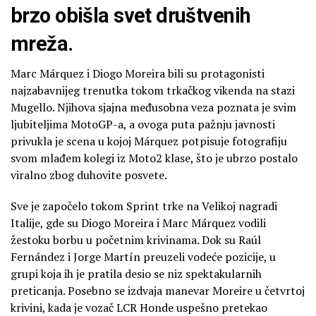
brzo obišla svet društvenih
mreža.
Marc Márquez i Diogo Moreira bili su protagonisti
najzabavnijeg trenutka tokom trkačkog vikenda na stazi
Mugello. Njihova sjajna međusobna veza poznata je svim
ljubiteljima MotoGP-a, a ovoga puta pažnju javnosti
privukla je scena u kojoj Márquez potpisuje fotografiju
svom mlađem kolegi iz Moto2 klase, što je ubrzo postalo
viralno zbog duhovite posvete.
Sve je započelo tokom Sprint trke na Velikoj nagradi
Italije, gde su Diogo Moreira i Marc Márquez vodili
žestoku borbu u početnim krivinama. Dok su Raúl
Fernández i Jorge Martín preuzeli vodeće pozicije, u
grupi koja ih je pratila desio se niz spektakularnih
preticanja. Posebno se izdvaja manevar Moreire u četvrtoj
krivini, kada je vozač LCR Honde uspešno pretekao