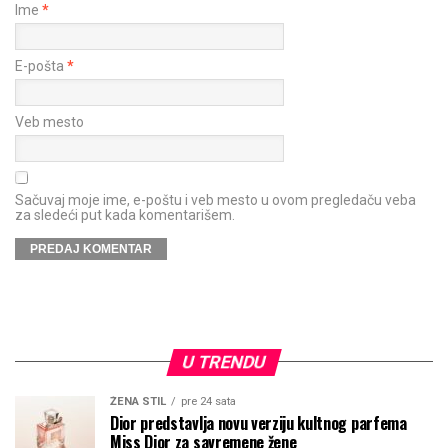
Ime
*
E-pošta
*
Veb mesto
Sačuvaj moje ime, e-poštu i veb mesto u ovom pregledaču veba
za sledeći put kada komentarišem.
U TRENDU
ŽENA STIL
pre 24 sata
Dior predstavlja novu verziju kultnog parfema
Miss Dior za savremene žene