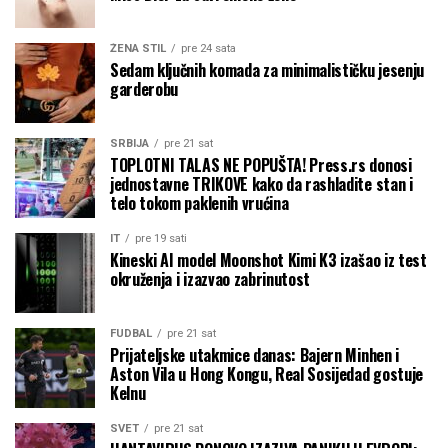
ŽENA STIL
pre 24 sata
Sedam ključnih komada za minimalističku jesenju
garderobu
SRBIJA
pre 21 sat
TOPLOTNI TALAS NE POPUŠTA! Press.rs donosi
jednostavne TRIKOVE kako da rashladite stan i
telo tokom paklenih vrućina
IT
pre 19 sati
Kineski AI model Moonshot Kimi K3 izašao iz test
okruženja i izazvao zabrinutost
FUDBAL
pre 21 sat
Prijateljske utakmice danas: Bajern Minhen i
Aston Vila u Hong Kongu, Real Sosijedad gostuje
Kelnu
SVET
pre 21 sat