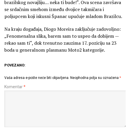
brazilskog novajliju… neka ti bude!“. Ova scena završava
se srdačnim smehom između dvojice takmičara i
poljupcem koji iskusni Španac upućuje mladom Brazilcu.
Na kraju događaja, Diogo Moreira zaključuje zadovoljno:
„Fenomenalna slika, barem sam to uspeo da dobijem —
rekao sam ti“, dok trenutno zauzima 17. poziciju sa 23
boda u generalnom plasmanu Moto2 kategorije.
POVEZANO:
Vaša adresa e-pošte neće biti objavljena.
Neophodna polja su označena
*
Komentar
*