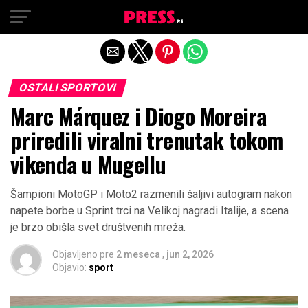
Exit mobile version
OSTALI SPORTOVI
Marc Márquez i Diogo Moreira
priredili viralni trenutak tokom
vikenda u Mugellu
Šampioni MotoGP i Moto2 razmenili šaljivi autogram nakon
napete borbe u Sprint trci na Velikoj nagradi Italije, a scena
je brzo obišla svet društvenih mreža.
Objavljeno pre
2 meseca
,
jun 2, 2026
Objavio:
sport