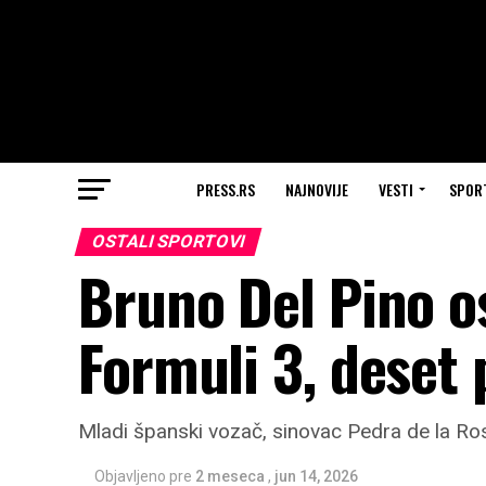
PRESS.RS
NAJNOVIJE
VESTI
SPOR
OSTALI SPORTOVI
Bruno Del Pino os
Formuli 3, deset 
Mladi španski vozač, sinovac Pedra de la Ro
Objavljeno pre
2 meseca
,
jun 14, 2026