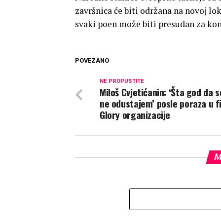
završnica će biti održana na novoj lo
svaki poen može biti presudan za ko
POVEZANO
NE PROPUSTITE
Miloš Cvjetićanin: ‘Šta god da s
ne odustajem’ posle poraza u f
Glory organizacije
M