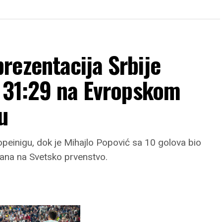
rezentacija Srbije
e 31:29 na Evropskom
u
Kopeinigu, dok je Mihajlo Popović sa 10 golova bio
smana na Svetsko prvenstvo.