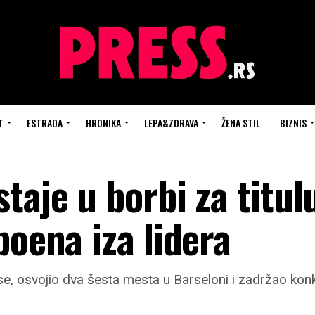
T
ESTRADA
HRONIKA
LEPA&ZDRAVA
ŽENA STIL
BIZNIS
taje u borbi za titul
poena iza lidera
se, osvojio dva šesta mesta u Barseloni i zadržao k