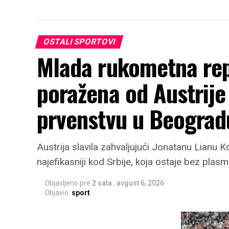
OSTALI SPORTOVI
Mlada rukometna rep
poražena od Austrij
prvenstvu u Beograd
Austrija slavila zahvaljujući Jonatanu Lianu 
najefikasniji kod Srbije, koja ostaje bez pla
Objavljeno pre
2 sata
,
avgust 6, 2026
Objavio:
sport