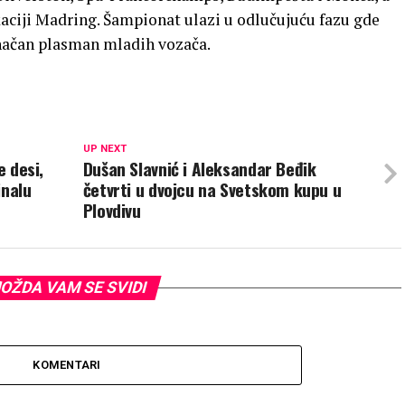
kaciji Madring. Šampionat ulazi u odlučujuću fazu gde
načan plasman mladih vozača.
UP NEXT
e desi,
Dušan Slavnić i Aleksandar Beđik
inalu
četvrti u dvojcu na Svetskom kupu u
Plovdivu
OŽDA VAM SE SVIDI
KOMENTARI