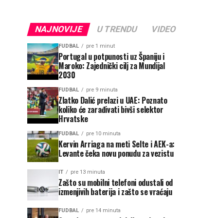
NAJNOVIJE
U TRENDU
VIDEO
FUDBAL
pre 1 minut
Portugal u potpunosti uz Španiju i
Maroko: Zajednički cilj za Mundijal
2030
FUDBAL
pre 9 minuta
Zlatko Dalić prelazi u UAE: Poznato
koliko će zarađivati bivši selektor
Hrvatske
FUDBAL
pre 10 minuta
Kervin Arriaga na meti Selte i AEK-a:
Levante čeka novu ponudu za vezistu
IT
pre 13 minuta
Zašto su mobilni telefoni odustali od
izmenjivih baterija i zašto se vraćaju
FUDBAL
pre 14 minuta