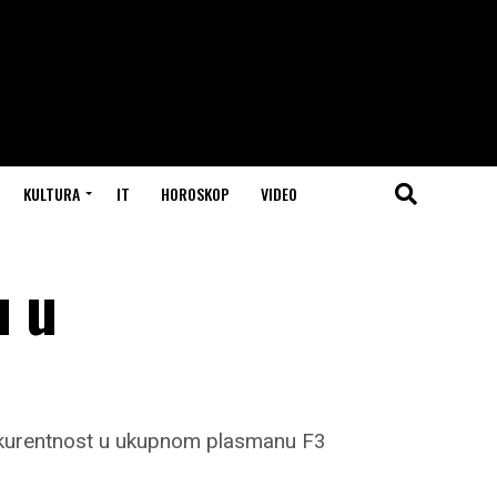
KULTURA
IT
HOROSKOP
VIDEO
u u
onkurentnost u ukupnom plasmanu F3