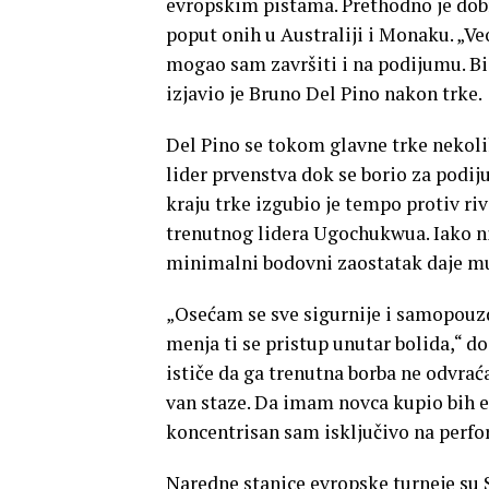
evropskim pistama. Prethodno je dob
poput onih u Australiji i Monaku. „
mogao sam završiti i na podijumu. Bio
izjavio je Bruno Del Pino nakon trke.
Del Pino se tokom glavne trke nekoli
lider prvenstva dok se borio za podi
kraju trke izgubio je tempo protiv r
trenutnog lidera Ugochukwua. Iako ni
minimalni bodovni zaostatak daje mu 
„Osećam se sve sigurnije i samopouz
menja ti se pristup unutar bolida,“ d
ističe da ga trenutna borba ne odvrać
van staze. Da imam novca kupio bih e
koncentrisan sam isključivo na perf
Naredne stanice evropske turneje su