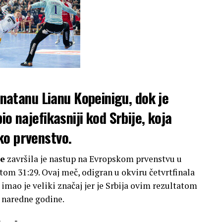
Jonatanu Lianu Kopeinigu, dok je
io najefikasniji kod Srbije, koja
ko prvenstvo.
je
završila je nastup na Evropskom prvenstvu u
tom 31:29. Ovaj meč, odigran u okviru četvrtfinala
, imao je veliki značaj jer je Srbija ovim rezultatom
 naredne godine.