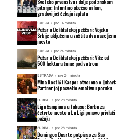
Svetsko prvenstvo i dalje pod znakom
pitanja: Infantino obećao milion,
gradovi još čekaju isplatu
SRBIJA
pre 14 minuta
Požar u Deliblatskoj peščari: Vojska
Srbije uključena u zaštitu dva naseljena
mesta
SRBIJA
pre 24 minuta
Požar u Deliblatskoj peščari: Više od
500 hektara šume pod vatrom
ESTRADA
pre 24 minuta
Mina Kostić i Kasper otvoreno o ljubavi:
Partner joj posvetio emotivnu poruku
FUDBAL
pre 28 minuta
Liga šampiona u fokusu: Borba za
četvrto mesto u La Ligi ponovo privlači
pažnju
FUDBAL
pre 28 minuta
Domingos Duarte potpisao za Sao