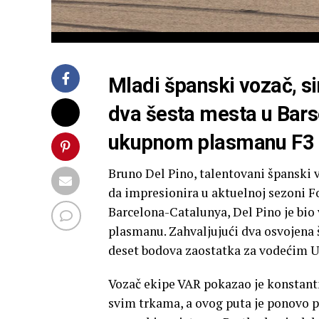
Mladi španski vozač, si
dva šesta mesta u Bars
ukupnom plasmanu F3
Bruno Del Pino, talentovani španski v
da impresionira u aktuelnoj sezoni F
Barcelona-Catalunya, Del Pino je bio
plasmanu. Zahvaljujući dva osvojena š
deset bodova zaostatka za vodećim
Vozač ekipe VAR pokazao je konstant
svim trkama, a ovog puta je ponovo p