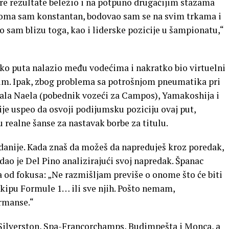
re rezultate beležio i na potpuno drugačijim stazama
Veoma sam konstantan, bodovao sam se na svim trkama i
 sam blizu toga, kao i liderske pozicije u šampionatu,“
ko puta nalazio među vodećima i nakratko bio virtuelni
jum. Ipak, zbog problema sa potrošnjom pneumatika pri
ivala Naela (pobednik vozeći za Campos), Yamakoshija i
je uspeo da osvoji podijumsku poziciju ovaj put,
realne šanse za nastavak borbe za titulu.
danije. Kada znaš da možeš da napreduješ kroz poredak,
odao je Del Pino analizirajući svoj napredak. Španac
a od fokusa: „Ne razmišljam previše o onome što će biti
kipu Formule 1… ili sve njih. Pošto nemam,
ormanse.“
 Silverston, Spa-Francorchamps, Budimpešta i Monca, a