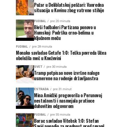
Požar u Deliblatskoj peščari: Vanredna
situacija u Kovinu zbog vatrene stihije
FUDBAL
pre 20 minuta
Bivši fudbaleri Partizana ponovo u
Humskoj: Podrška crno-belima u
ključnom meču
FUDBAL
pre 28 minuta
Monako savladao Getafe 1:0: Teška povreda Učea
obeležila meč u Kneževini
SVET
pre 30 minuta
Tramp potpisao nove izvršne naloge
usmerene na rođenje državljanstva
ESTRADA
pre 31 minut
Mina Amidžić progovorila o Perunovoj
nestašnosti i nasmejala pratioce
duhovitim odgovorom
FUDBAL
pre 35 minuta
Borac savladao Vitebsk 1:0: Stefan
Savić pogodio za prednost pred revanš