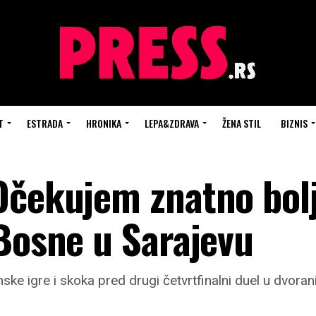
T
ESTRADA
HRONIKA
LEPA&ZDRAVA
ŽENA STIL
BIZNIS
Očekujem znatno bolj
 Bosne u Sarajevu
ske igre i skoka pred drugi četvrtfinalni duel u dvoran