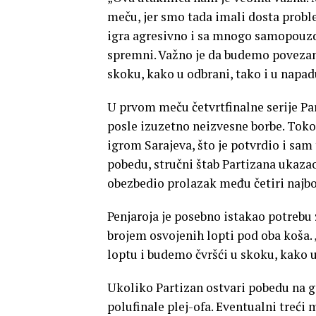
meču, jer smo tada imali dosta probl
igra agresivno i sa mnogo samopou
spremni. Važno je da budemo povezani
skoku, kako u odbrani, tako i u napadu
U prvom meču četvrtfinalne serije P
posle izuzetno neizvesne borbe. Tok
igrom Sarajeva, što je potvrdio i sam 
pobedu, stručni štab Partizana ukazao
obezbedio prolazak među četiri najbo
Penjaroja je posebno istakao potreb
brojem osvojenih lopti pod oba koša.
loptu i budemo čvršći u skoku, kako u
Ukoliko Partizan ostvari pobedu na g
polufinale plej-ofa. Eventualni treći