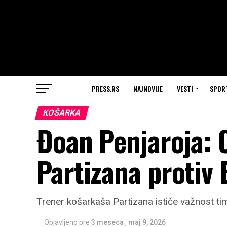
PRESS.RS
NAJNOVIJE
VESTI
SPOR
KOŠARKA
Đoan Penjaroja: 
Partizana protiv
Trener košarkaša Partizana ističe važnost tim
Objavljeno pre
3 meseca
,
maj 9, 2026