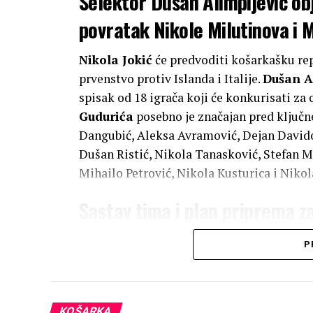
Selektor Dušan Alimpijević obj
povratak Nikole Milutinova i
Nikola Jokić
će predvoditi košarkašku rep
prvenstvo protiv Islanda i Italije.
Dušan A
spisak od 18 igrača koji će konkurisati za
Gudurića
posebno je značajan pred ključn
Dangubić, Aleksa Avramović, Dejan Davido
Dušan Ristić, Nikola Tanasković, Stefan Mo
Mihailo Petrović, Nikola Kusturica i Niko
Sastav tima i plan priprema za 
Pripreme reprezentacije Srbije počinju ok
P
tim odigrati dve prijateljske utakmice sa
avgusta a druga tri dana kasnije. Ovo oku
Milutinova i Gudurića povećane ambicije t
KOŠARKA