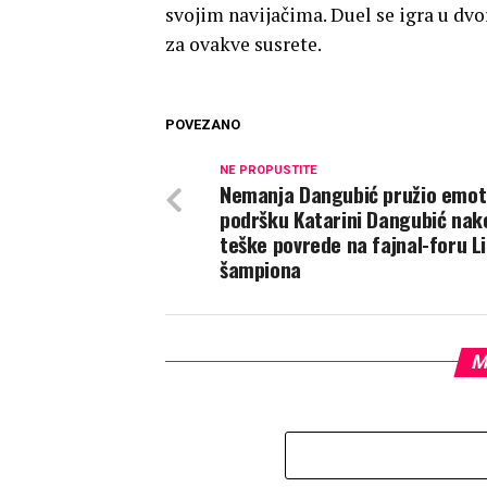
svojim navijačima. Duel se igra u dvo
za ovakve susrete.
POVEZANO
NE PROPUSTITE
Nemanja Dangubić pružio emot
podršku Katarini Dangubić nak
teške povrede na fajnal-foru L
šampiona
M