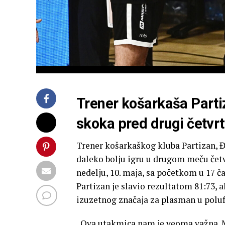
Trener košarkaša Partiz
skoka pred drugi četvrt
Trener košarkaškog kluba Partizan, Đ
daleko bolju igru u drugom meču četvr
nedelju, 10. maja, sa početkom u 17 č
Partizan je slavio rezultatom 81:73, a
izuzetnog značaja za plasman u poluf
„Ova utakmica nam je veoma važna.