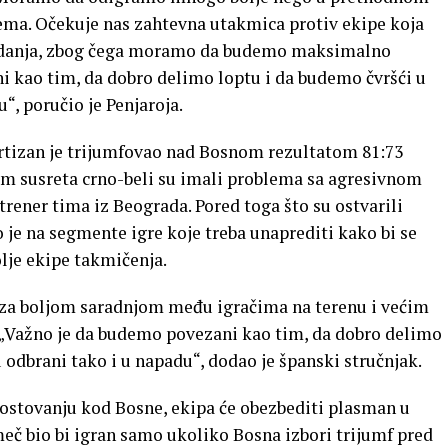
ema. Očekuje nas zahtevna utakmica protiv ekipe koja
zdanja, zbog čega moramo da budemo maksimalno
 kao tim, da dobro delimo loptu i da budemo čvršći u
“, poručio je Penjaroja.
artizan je trijumfovao nad Bosnom rezultatom 81:73
om susreta crno-beli su imali problema sa agresivnom
trener tima iz Beograda. Pored toga što su ostvarili
 je na segmente igre koje treba unaprediti kako bi se
lje ekipe takmičenja.
u za boljom saradnjom među igračima na terenu i većim
 „Važno je da budemo povezani kao tim, da dobro delimo
 odbrani tako i u napadu“, dodao je španski stručnjak.
ostovanju kod Bosne, ekipa će obezbediti plasman u
 meč bio bi igran samo ukoliko Bosna izbori trijumf pred