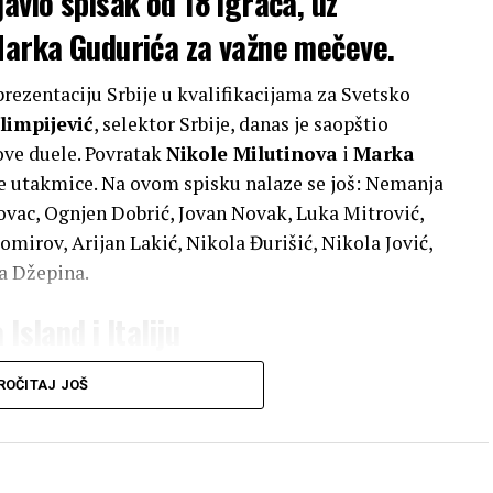
avio spisak od 18 igrača, uz
 Marka Gudurića za važne mečeve.
rezentaciju Srbije u kvalifikacijama za Svetsko
limpijević
, selektor Srbije, danas je saopštio
 ove duele. Povratak
Nikole Milutinova
i
Marka
e utakmice. Na ovom spisku nalaze se još: Nemanja
vac, Ognjen Dobrić, Jovan Novak, Luka Mitrović,
mirov, Arijan Lakić, Nikola Đurišić, Nikola Jović,
la Džepina.
Island i Italiju
upljanjem zakazanim za 13. avgust. Nakon toga će
ROČITAJ JOŠ
 Francuskom u Beogradu — prva je na programu 20.
pljanje ima poseban značaj jer su povratkom
ima u nastavku kvalifikacija. Osim toga, prisustvo