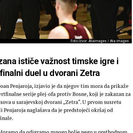
Foto Izvor: Ataimages / Ata images
ana ističe važnost timske igre i
finalni duel u dvorani Zetra
oan Penjaroja, izjavio je da njegov tim mora da prikaže
tfinalne serije plej-ofa protiv Bosne, koji je zakazan za
asova u sarajevskoj dvorani „Zetra“. U prvom susretu
li Penjaroja naglašava da je predstojeći okršaj od
inale.
 Moramo da odigramo mnogo bolje nego u prethodnom