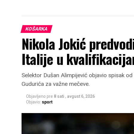
KOŠARKA
Nikola Jokić predvodi
Italije u kvalifikacij
Selektor Dušan Alimpijević objavio spisak od 
Gudurića za važne mečeve.
Objavljeno pre
8 sati
,
avgust 6, 2026
Objavio:
sport