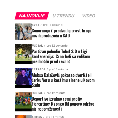
NAJNOVIJE
U TRENDU
VIDEO
SVET
pre 13 sekundi
Generacija Z predvodi porast broja
novih preduzeća u SAD
FUDBAL
pre 32 sekunde
Partizan pobedio Tobol 3:0 u Ligi
konferencija: Crno-beli sa velikom
prednošću pred revanš
ESTRADA
pre 11 minuta
Aleksa Balašević pokazao dvorište i
ćerku Veru u kostimu sirene u Novom
Sadu
FUDBAL
pre 12 minuta
Deportivo izvukao remi protiv
Fiorentine: Nsongo Bil ponovo održao
niz neporaženosti
SRBIJA
pre 16 minuta