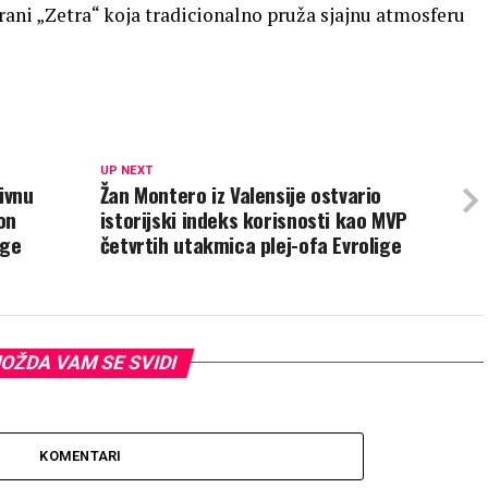
rani „Zetra“ koja tradicionalno pruža sjajnu atmosferu
UP NEXT
ivnu
Žan Montero iz Valensije ostvario
on
istorijski indeks korisnosti kao MVP
ige
četvrtih utakmica plej-ofa Evrolige
OŽDA VAM SE SVIDI
KOMENTARI