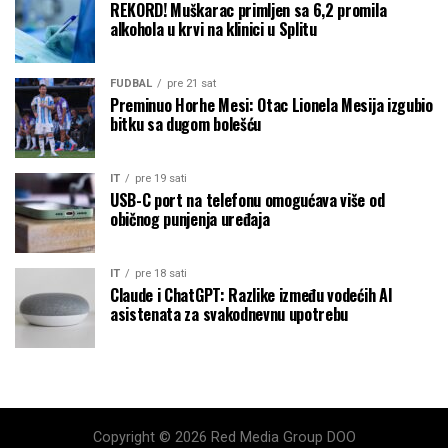
REKORD! Muškarac primljen sa 6,2 promila
alkohola u krvi na klinici u Splitu
FUDBAL
pre 21 sat
Preminuo Horhe Mesi: Otac Lionela Mesija izgubio
bitku sa dugom bolešću
IT
pre 19 sati
USB-C port na telefonu omogućava više od
običnog punjenja uređaja
IT
pre 18 sati
Claude i ChatGPT: Razlike između vodećih AI
asistenata za svakodnevnu upotrebu
Copyright © 2026 Red Media Group DOO