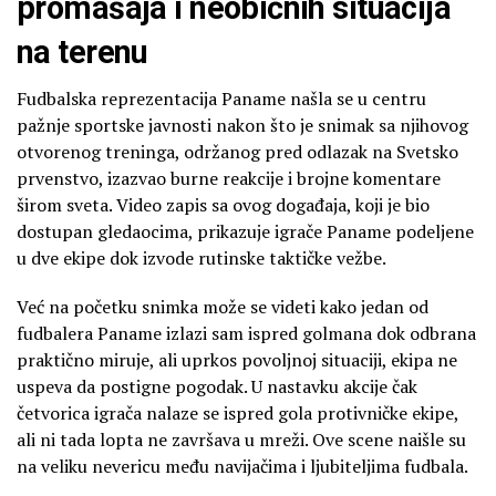
promašaja i neobičnih situacija
na terenu
Fudbalska reprezentacija Paname našla se u centru
pažnje sportske javnosti nakon što je snimak sa njihovog
otvorenog treninga, održanog pred odlazak na Svetsko
prvenstvo, izazvao burne reakcije i brojne komentare
širom sveta. Video zapis sa ovog događaja, koji je bio
dostupan gledaocima, prikazuje igrače Paname podeljene
u dve ekipe dok izvode rutinske taktičke vežbe.
Već na početku snimka može se videti kako jedan od
fudbalera Paname izlazi sam ispred golmana dok odbrana
praktično miruje, ali uprkos povoljnoj situaciji, ekipa ne
uspeva da postigne pogodak. U nastavku akcije čak
četvorica igrača nalaze se ispred gola protivničke ekipe,
ali ni tada lopta ne završava u mreži. Ove scene naišle su
na veliku nevericu među navijačima i ljubiteljima fudbala.