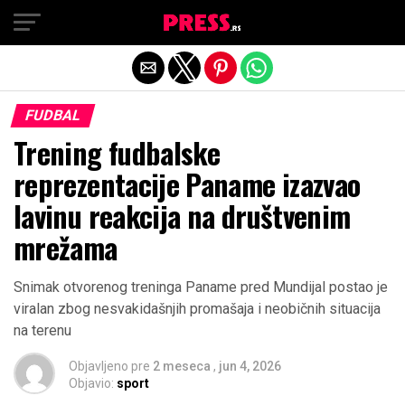
Exit mobile version
FUDBAL
Trening fudbalske
reprezentacije Paname izazvao
lavinu reakcija na društvenim
mrežama
Snimak otvorenog treninga Paname pred Mundijal postao je
viralan zbog nesvakidašnjih promašaja i neobičnih situacija
na terenu
Objavljeno pre
2 meseca
,
jun 4, 2026
Objavio:
sport