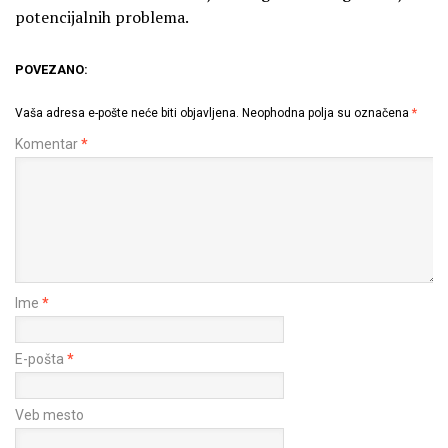
potencijalnih problema.
POVEZANO:
Vaša adresa e-pošte neće biti objavljena.
Neophodna polja su označena
*
Komentar
*
Ime
*
E-pošta
*
Veb mesto