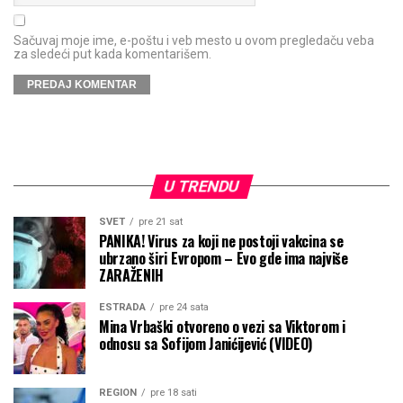
Sačuvaj moje ime, e-poštu i veb mesto u ovom pregledaču veba
za sledeći put kada komentarišem.
U TRENDU
SVET
pre 21 sat
PANIKA! Virus za koji ne postoji vakcina se
ubrzano širi Evropom – Evo gde ima najviše
ZARAŽENIH
ESTRADA
pre 24 sata
Mina Vrbaški otvoreno o vezi sa Viktorom i
odnosu sa Sofijom Janićijević (VIDEO)
REGION
pre 18 sati