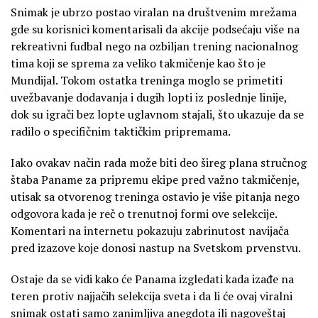
Snimak je ubrzo postao viralan na društvenim mrežama
gde su korisnici komentarisali da akcije podsećaju više na
rekreativni fudbal nego na ozbiljan trening nacionalnog
tima koji se sprema za veliko takmičenje kao što je
Mundijal. Tokom ostatka treninga moglo se primetiti
uvežbavanje dodavanja i dugih lopti iz poslednje linije,
dok su igrači bez lopte uglavnom stajali, što ukazuje da se
radilo o specifičnim taktičkim pripremama.
Iako ovakav način rada može biti deo šireg plana stručnog
štaba Paname za pripremu ekipe pred važno takmičenje,
utisak sa otvorenog treninga ostavio je više pitanja nego
odgovora kada je reč o trenutnoj formi ove selekcije.
Komentari na internetu pokazuju zabrinutost navijača
pred izazove koje donosi nastup na Svetskom prvenstvu.
Ostaje da se vidi kako će Panama izgledati kada izađe na
teren protiv najjačih selekcija sveta i da li će ovaj viralni
snimak ostati samo zanimljiva anegdota ili nagoveštaj