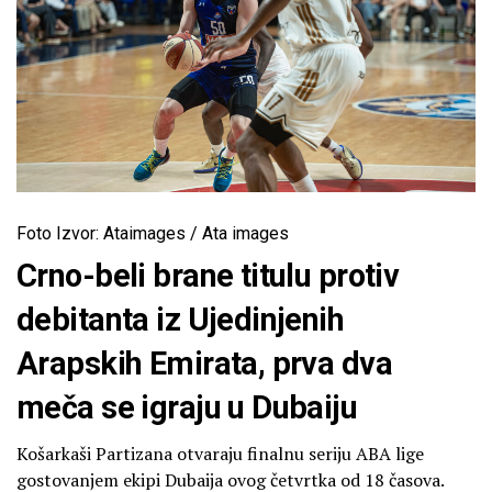
Foto Izvor: Ataimages / Ata images
Crno-beli brane titulu protiv
debitanta iz Ujedinjenih
Arapskih Emirata, prva dva
meča se igraju u Dubaiju
Košarkaši Partizana otvaraju finalnu seriju ABA lige
gostovanjem ekipi Dubaija ovog četvrtka od 18 časova.