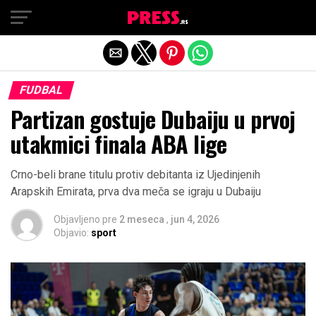
Exit mobile version
FUDBAL
Partizan gostuje Dubaiju u prvoj
utakmici finala ABA lige
Crno-beli brane titulu protiv debitanta iz Ujedinjenih
Arapskih Emirata, prva dva meča se igraju u Dubaiju
Objavljeno pre
2 meseca
,
jun 4, 2026
Objavio:
sport