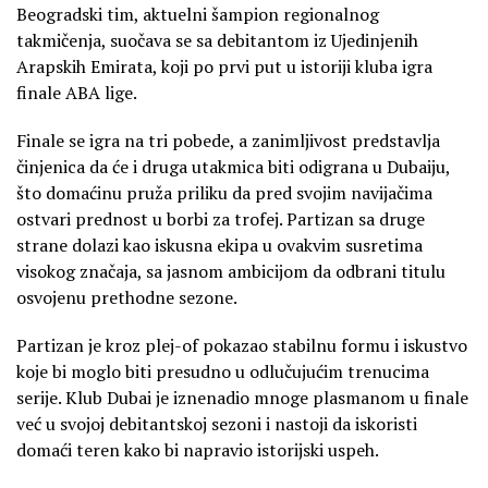
Beogradski tim, aktuelni šampion regionalnog
takmičenja, suočava se sa debitantom iz Ujedinjenih
Arapskih Emirata, koji po prvi put u istoriji kluba igra
finale ABA lige.
Finale se igra na tri pobede, a zanimljivost predstavlja
činjenica da će i druga utakmica biti odigrana u Dubaiju,
što domaćinu pruža priliku da pred svojim navijačima
ostvari prednost u borbi za trofej. Partizan sa druge
strane dolazi kao iskusna ekipa u ovakvim susretima
visokog značaja, sa jasnom ambicijom da odbrani titulu
osvojenu prethodne sezone.
Partizan je kroz plej-of pokazao stabilnu formu i iskustvo
koje bi moglo biti presudno u odlučujućim trenucima
serije. Klub Dubai je iznenadio mnoge plasmanom u finale
već u svojoj debitantskoj sezoni i nastoji da iskoristi
domaći teren kako bi napravio istorijski uspeh.