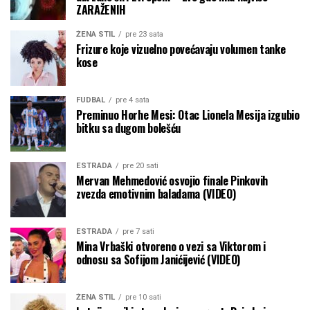
ZARAŽENIH
ŽENA STIL
pre 23 sata
Frizure koje vizuelno povećavaju volumen tanke
kose
FUDBAL
pre 4 sata
Preminuo Horhe Mesi: Otac Lionela Mesija izgubio
bitku sa dugom bolešću
ESTRADA
pre 20 sati
Mervan Mehmedović osvojio finale Pinkovih
zvezda emotivnim baladama (VIDEO)
ESTRADA
pre 7 sati
Mina Vrbaški otvoreno o vezi sa Viktorom i
odnosu sa Sofijom Janićijević (VIDEO)
ŽENA STIL
pre 10 sati