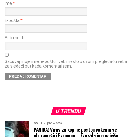
Ime
*
E-pošta
*
Veb mesto
Sačuvaj moje ime, e-poštu i veb mesto u ovom pregledaču veba
za sledeći put kada komentarišem.
U TRENDU
SVET
pre 4 sata
PANIKA! Virus za koji ne postoji vakcina se
ubrzano širi Evropom – Evo gde ima najviše