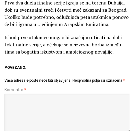
Prva dva duela finalne serije igraju se na terenu Dubaija,
dok su eventualni treći i četvrti meč zakazani za Beograd.
Ukoliko bude potrebno, odlučujuća peta utakmica ponovo
će biti igrana u Ujedinjenim Arapskim Emiratima.
Ishod prve utakmice mogao bi značajno uticati na dalji
tok finalne serije, a očekuje se neizvesna borba između
tima sa bogatim iskustvom i ambicioznog novajlije.
POVEZANO:
Vaša adresa e-pošte neće biti objavljena.
Neophodna polja su označena
*
Komentar
*