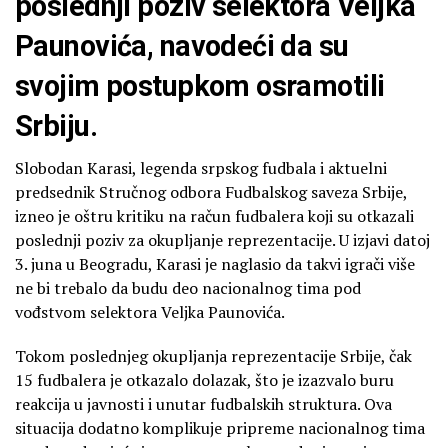
poslednji poziv selektora Veljka
Paunovića, navodeći da su
svojim postupkom osramotili
Srbiju.
Slobodan Karasi, legenda srpskog fudbala i aktuelni
predsednik Stručnog odbora Fudbalskog saveza Srbije,
izneo je oštru kritiku na račun fudbalera koji su otkazali
poslednji poziv za okupljanje reprezentacije. U izjavi datoj
3. juna u Beogradu, Karasi je naglasio da takvi igrači više
ne bi trebalo da budu deo nacionalnog tima pod
vođstvom selektora Veljka Paunovića.
Tokom poslednjeg okupljanja reprezentacije Srbije, čak
15 fudbalera je otkazalo dolazak, što je izazvalo buru
reakcija u javnosti i unutar fudbalskih struktura. Ova
situacija dodatno komplikuje pripreme nacionalnog tima