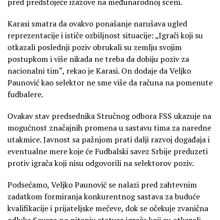
pred predstojeće izazove na međunarodnoj sceni.
Karasi smatra da ovakvo ponašanje narušava ugled
reprezentacije i ističe ozbiljnost situacije: „Igrači koji su
otkazali poslednji poziv obrukali su zemlju svojim
postupkom i više nikada ne treba da dobiju poziv za
nacionalni tim“, rekao je Karasi. On dodaje da Veljko
Paunović kao selektor ne sme više da računa na pomenute
fudbalere.
Ovakav stav predsednika Stručnog odbora FSS ukazuje na
mogućnost značajnih promena u sastavu tima za naredne
utakmice. Javnost sa pažnjom prati dalji razvoj događaja i
eventualne mere koje će Fudbalski savez Srbije preduzeti
protiv igrača koji nisu odgovorili na selektorov poziv.
Podsećamo, Veljko Paunović se nalazi pred zahtevnim
zadatkom formiranja konkurentnog sastava za buduće
kvalifikacije i prijateljske mečeve, dok se očekuje zvanična
odluka Saveza po pitanju statusa igrača koji su otkazali