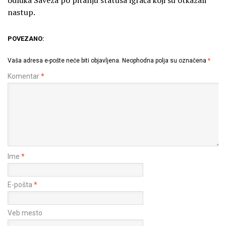
nastup.
POVEZANO:
Vaša adresa e-pošte neće biti objavljena.
Neophodna polja su označena
*
Komentar
*
Ime
*
E-pošta
*
Veb mesto