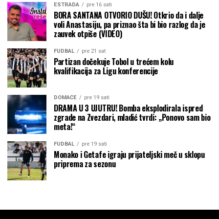
ESTRADA
pre 16 sati
BORA SANTANA OTVORIO DUŠU! Otkrio da i dalje
voli Anastasiju, pa priznao šta bi bio razlog da je
zauvek otpiše (VIDEO)
FUDBAL
pre 21 sat
Partizan dočekuje Tobol u trećem kolu
kvalifikacija za Ligu konferencije
DOMAĆE
pre 19 sati
DRAMA U 3 UJUTRU! Bomba eksplodirala ispred
zgrade na Zvezdari, mladić tvrdi: „Ponovo sam bio
meta!“
FUDBAL
pre 19 sati
Monako i Getafe igraju prijateljski meč u sklopu
priprema za sezonu