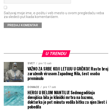
Sačuvaj moje ime, e-poštu i veb mesto u ovom pregledaču veba
za sledeći put kada komentarišem.
U TRENDU
SVET
pre 15 sati
VAŽNO ZA SRBE KOJI LETUJU U GRČKOJ! Raste broj
zaraženih virusom Zapadnog Nila, šest osoba
preminulo
DOMAĆE
pre 17 sati
HEROJ U BELOM MANTILU! Sedmogodišnja
devojčica bila je klinički mrtva na bazenu,
doktorka je pet minuta vodila bitku za njen život i
pobedila