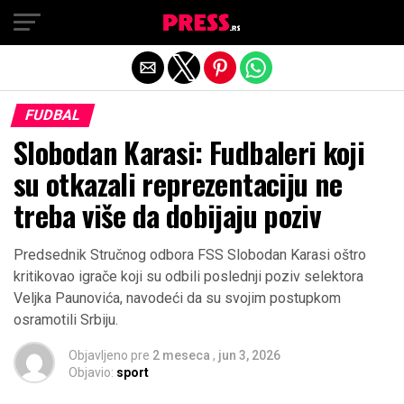
Exit mobile version
FUDBAL
Slobodan Karasi: Fudbaleri koji
su otkazali reprezentaciju ne
treba više da dobijaju poziv
Predsednik Stručnog odbora FSS Slobodan Karasi oštro
kritikovao igrače koji su odbili poslednji poziv selektora
Veljka Paunovića, navodeći da su svojim postupkom
osramotili Srbiju.
Objavljeno pre
2 meseca
,
jun 3, 2026
Objavio:
sport