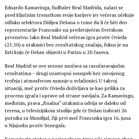
Eduardo Kamavinga, fudbaler Real Madrida, nalazi se
pred ključnim trenutkom svoje karijere jer večeras očekuje
odluku selektora Didijea Dešana o tome da li će biti deo
reprezentacije Francuske na predstojećem Svetskom
prvenstvu. Iako Real Madrid večeras igra protiv Ovieda
(21.30) u utakmici bez rezultatskog značaja, fokus je na
listi koju će Dešan objaviti u Parizu u 20 časova.
Real Madrid se ove sezone suočava sa razočaravajućim
rezultatima – drugi uzastopni neuspeh bez osvojenog
trofeja i atmosferom sumnje u svlačionici. U takvoj
situaciji, meč protiv Ovieda doživljava se kao prilika za
procenu igrača i uprave od strane navijača. Za Kamavingu,
međutim, prava „finalna“ utakmica odvija se daleko od
terena, u televizijskom studiju gde će Dešan izabrati 26
putnika za Mundijal, čiji prvi meč Francuska igra 16. juna
u Njujorku protiv Senegala.
Kamavingin status u nacionalnom timu nije siguran zbog