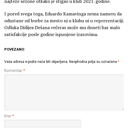
najteže sezone otkako je stigao u klub 2021. godine.
I pored svega toga, Eduardo Kamavinga nema nameru da
odustane od borbe za mesto ni u klubu ni u reprezentaciji.
Odluka Didijea Dešana večeras može mu doneti bar malo
satisfakcije posle godine ispunjene izazovima.
POVEZANO:
Vaša adresa e-pošte neće biti objavljena.
Neophodna polja su označena
*
Komentar
*
Ime
*