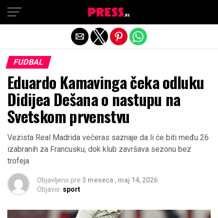
Exit mobile version
FUDBAL
Eduardo Kamavinga čeka odluku
Didijea Dešana o nastupu na
Svetskom prvenstvu
Vezista Real Madrida večeras saznaje da li će biti među 26
izabranih za Francusku, dok klub završava sezonu bez
trofeja
Objavljeno pre
3 meseca
,
maj 14, 2026
Objavio:
sport