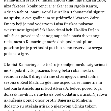
niza faktora: konkurencija je jaka jer su Ngolo Kante,
Adrien Rabiot, Manu Koné i Aurélien Tchouaméni sigurni
na spisku, a ove godine im se pridružio i Warren Zaire-
Emery koji je pod vođstvom Luisa Enrikea pokazao
svestranost igrajući čak i kao desni bek. Ukoliko Dešan
odluči da povede još jednog napadača nauštrb veznog
reda, mesto Kamavinge može doći pod znak pitanja –
posebno jer je prethodni put bio samo rezerva sa svega
pola sata igre.
U korist Kamavinge ide to što je omiljen među saigračima i
može pokriti više pozicija: levog beka i oba mesta u
veznom redu. S druge strane stoji njegova nestabilna
sezona u Real Madridu gde nije uspeo da se nametne ni
kod Karla Anćelotija ni kod Alvara Arbeloe; pored toga
dolazak novih lica stavlja ga pod dodatni pritisak. Njegova
isključenja poput onog protiv Bajerna iz Minhena
dodatno su otežala utisak o njegovom učinku tokom