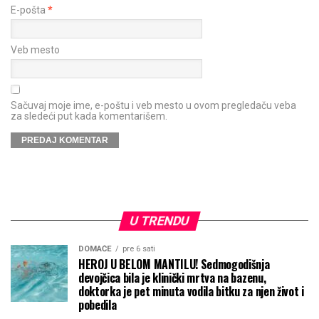
E-pošta
*
Veb mesto
Sačuvaj moje ime, e-poštu i veb mesto u ovom pregledaču veba
za sledeći put kada komentarišem.
U TRENDU
DOMAĆE
pre 6 sati
HEROJ U BELOM MANTILU! Sedmogodišnja
devojčica bila je klinički mrtva na bazenu,
doktorka je pet minuta vodila bitku za njen život i
pobedila