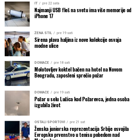
IT
pre 22 sata
Najmanji USB fleš na svetu ima više memorije od
iPhone 17
ŽENA STIL
pre 19 sati
Sirena plava haljina iz nove kolekcije osvaja
modne ulice
DOMAĆE
pre 18 sati
Molotovljev koktel bačen na hotel na Novom
Beogradu, zaposleni sprečio požar
DOMAĆE
pre 19 sati
Požar u selu Lučica kod Požarevca, jedna osoba
izgubila život
OSTALI SPORTOVI
pre 21 sat
Ženska juniorska reprezentacija Srbije osvojila
Evropsko prvenstvo u tenisu pobedom nad