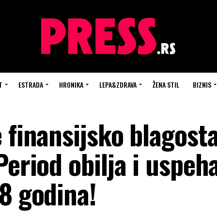
T
ESTRADA
HRONIKA
LEPA&ZDRAVA
ŽENA STIL
BIZNIS
 finansijsko blagost
Period obilja i uspeh
8 godina!