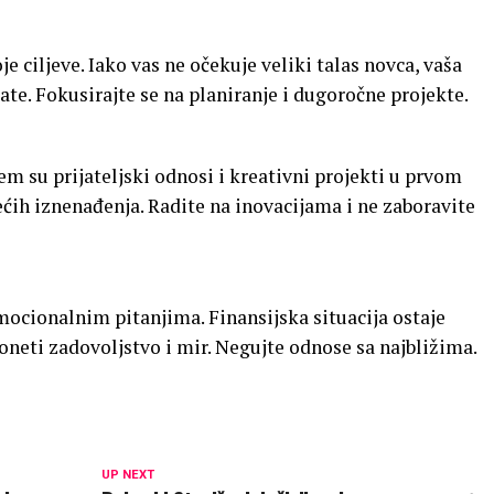
je ciljeve. Iako vas ne očekuje veliki talas novca, vaša
te. Fokusirajte se na planiranje i dugoročne projekte.
m su prijateljski odnosi i kreativni projekti u prvom
većih iznenađenja. Radite na inovacijama i ne zaboravite
mocionalnim pitanjima. Finansijska situacija ostaje
oneti zadovoljstvo i mir. Negujte odnose sa najbližima.
UP NEXT