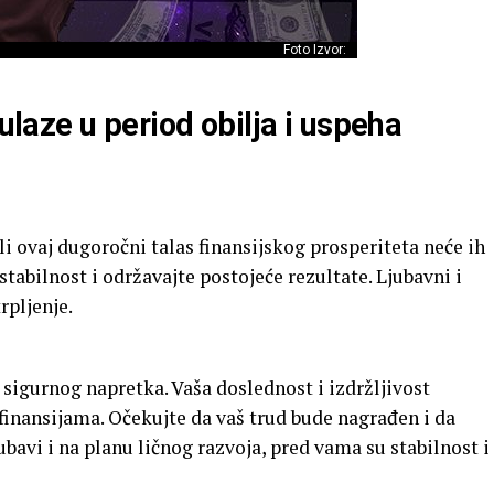
Foto Izvor:
 ulaze u period obilja i uspeha
 ovaj dugoročni talas finansijskog prosperiteta neće ih
stabilnost i održavajte postojeće rezultate. Ljubavni i
rpljenje.
 sigurnog napretka. Vaša doslednost i izdržljivost
 finansijama. Očekujte da vaš trud bude nagrađen i da
bavi i na planu ličnog razvoja, pred vama su stabilnost i