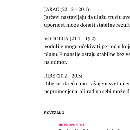
JARAC (22.12 – 20.1)
Jarčevi nastavljaju da ulažu trud u svo
upornost može doneti stabilne rezulta
VODOLIJA (21.1 – 19.2)
Vodolije mogu očekivati period u koje
planu. Finansije ostaju stabilne bez 
na odmor.
RIBE (20.2 – 20.3)
Ribe se okreću unutrašnjem svetu i e
nepromenjena, ali rad na sebi može d
POVEZANO
NE PROPUSTITE