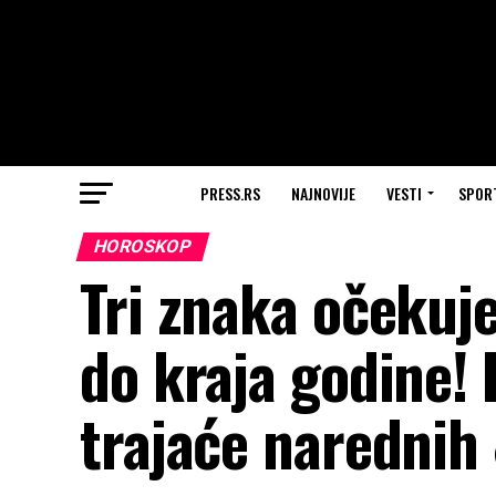
PRESS.RS
NAJNOVIJE
VESTI
SPOR
HOROSKOP
Tri znaka očekuje
do kraja godine! 
trajaće narednih 