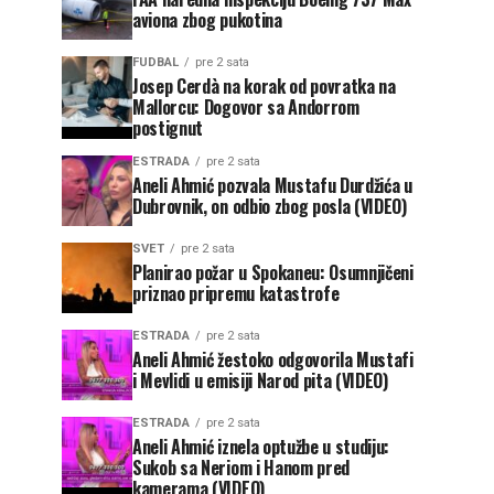
aviona zbog pukotina
FUDBAL
pre 2 sata
Josep Cerdà na korak od povratka na
Mallorcu: Dogovor sa Andorrom
postignut
ESTRADA
pre 2 sata
Aneli Ahmić pozvala Mustafu Durdžića u
Dubrovnik, on odbio zbog posla (VIDEO)
SVET
pre 2 sata
Planirao požar u Spokaneu: Osumnjičeni
priznao pripremu katastrofe
ESTRADA
pre 2 sata
Aneli Ahmić žestoko odgovorila Mustafi
i Mevlidi u emisiji Narod pita (VIDEO)
ESTRADA
pre 2 sata
Aneli Ahmić iznela optužbe u studiju:
Sukob sa Neriom i Hanom pred
kamerama (VIDEO)