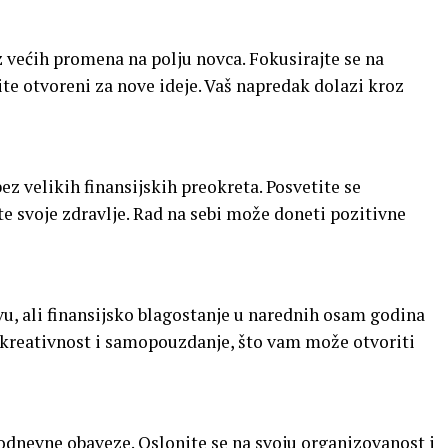
z većih promena na polju novca. Fokusirajte se na
e otvoreni za nove ideje. Vaš napredak dolazi kroz
z velikih finansijskih preokreta. Posvetite se
 svoje zdravlje. Rad na sebi može doneti pozitivne
tvu, ali finansijsko blagostanje u narednih osam godina
a kreativnost i samopouzdanje, što vam može otvoriti
kodnevne obaveze. Oslonite se na svoju organizovanost i