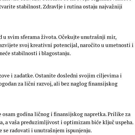
arite stabilnost. Zdravlje i rutina ostaju najvažniji
d u svim sferama života. Očekujte unutrašnji mir,
vijete svoj kreativni potencijal, naročito u umetnosti i
neće stabilnosti i blagostanju.
ove i zadatke. Ostanite dosledni svojim ciljevima i
pogodan za lični razvoj, ali bez naglog finansijskog
 osam godina ličnog i finansijskog napretka. Prilike za
a, a vaša preduzimljivost i optimizam biće ključ uspeha.
 se radovati i unutrašnjem ispunjenju.