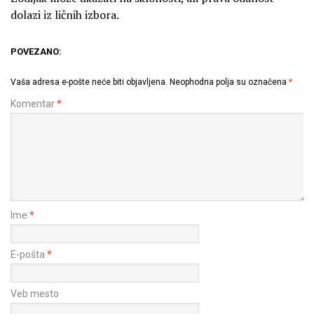
dolazi iz ličnih izbora.
POVEZANO:
Vaša adresa e-pošte neće biti objavljena.
Neophodna polja su označena
*
Komentar
*
Ime
*
E-pošta
*
Veb mesto