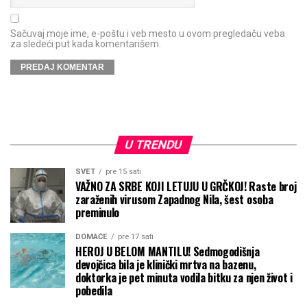
Sačuvaj moje ime, e-poštu i veb mesto u ovom pregledaču veba
za sledeći put kada komentarišem.
U TRENDU
SVET
pre 15 sati
VAŽNO ZA SRBE KOJI LETUJU U GRČKOJ! Raste broj
zaraženih virusom Zapadnog Nila, šest osoba
preminulo
DOMAĆE
pre 17 sati
HEROJ U BELOM MANTILU! Sedmogodišnja
devojčica bila je klinički mrtva na bazenu,
doktorka je pet minuta vodila bitku za njen život i
pobedila