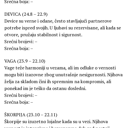
Srećna boja: –
DEVICA (24.8 – 22.9)
Device su verne i odane, često stavljajući partnerove
potrebe ispred svojih. U ljubavi su rezervisane, ali kada se
otvore, pružaju stabilnost i sigurnost.
Srećni brojevi: –
Srećna boja: –
VAGA (23.9 – 22.10)
Vage teže harmoniji u vezama, ali im odluke o vernosti
mogu biti izazovne zbog unutrašnje nesigurnosti. Njihova
želja za skladom čini ih spremnim na kompromis, ali
ponekad im je teško da ostanu dosledni.
Srećni brojevi: –
Srećna boja: –
ŠKORPIJA (23.10 – 22.11)
Škorpije su izuzetno lojalne kada su u vezi. Njihova