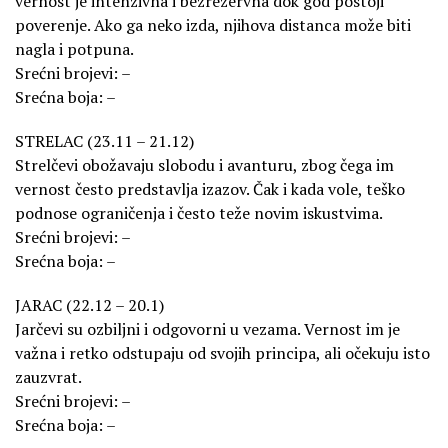
vernost je intenzivna i bezrezervna dok god postoji
poverenje. Ako ga neko izda, njihova distanca može biti
nagla i potpuna.
Srećni brojevi: –
Srećna boja: –
STRELAC (23.11 – 21.12)
Strelčevi obožavaju slobodu i avanturu, zbog čega im
vernost često predstavlja izazov. Čak i kada vole, teško
podnose ograničenja i često teže novim iskustvima.
Srećni brojevi: –
Srećna boja: –
JARAC (22.12 – 20.1)
Jarčevi su ozbiljni i odgovorni u vezama. Vernost im je
važna i retko odstupaju od svojih principa, ali očekuju isto
zauzvrat.
Srećni brojevi: –
Srećna boja: –