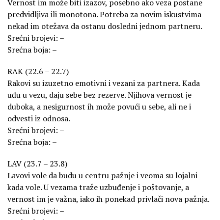
Vernost im može biti izazov, posebno ako veza postane
predvidljiva ili monotona. Potreba za novim iskustvima
nekad im otežava da ostanu dosledni jednom partneru.
Srećni brojevi: –
Srećna boja: –
RAK (22.6 – 22.7)
Rakovi su izuzetno emotivni i vezani za partnera. Kada
uđu u vezu, daju sebe bez rezerve. Njihova vernost je
duboka, a nesigurnost ih može povući u sebe, ali ne i
odvesti iz odnosa.
Srećni brojevi: –
Srećna boja: –
LAV (23.7 – 23.8)
Lavovi vole da budu u centru pažnje i veoma su lojalni
kada vole. U vezama traže uzbuđenje i poštovanje, a
vernost im je važna, iako ih ponekad privlači nova pažnja.
Srećni brojevi: –