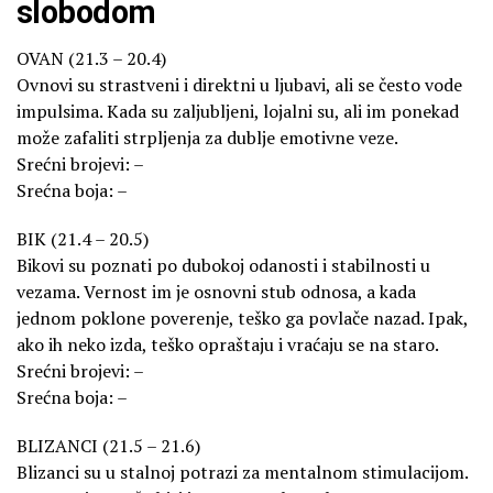
slobodom
OVAN (21.3 – 20.4)
Ovnovi su strastveni i direktni u ljubavi, ali se često vode
impulsima. Kada su zaljubljeni, lojalni su, ali im ponekad
može zafaliti strpljenja za dublje emotivne veze.
Srećni brojevi: –
Srećna boja: –
BIK (21.4 – 20.5)
Bikovi su poznati po dubokoj odanosti i stabilnosti u
vezama. Vernost im je osnovni stub odnosa, a kada
jednom poklone poverenje, teško ga povlače nazad. Ipak,
ako ih neko izda, teško opraštaju i vraćaju se na staro.
Srećni brojevi: –
Srećna boja: –
BLIZANCI (21.5 – 21.6)
Blizanci su u stalnoj potrazi za mentalnom stimulacijom.