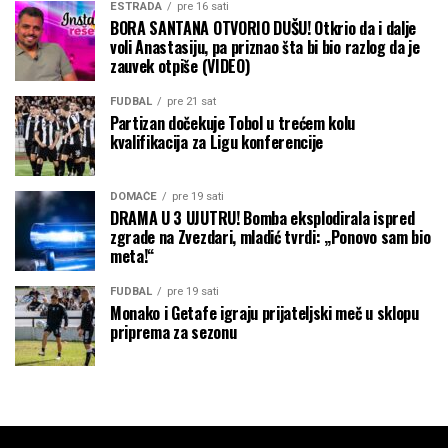
ESTRADA
pre 16 sati
BORA SANTANA OTVORIO DUŠU! Otkrio da i dalje
voli Anastasiju, pa priznao šta bi bio razlog da je
zauvek otpiše (VIDEO)
FUDBAL
pre 21 sat
Partizan dočekuje Tobol u trećem kolu
kvalifikacija za Ligu konferencije
DOMAĆE
pre 19 sati
DRAMA U 3 UJUTRU! Bomba eksplodirala ispred
zgrade na Zvezdari, mladić tvrdi: „Ponovo sam bio
meta!“
FUDBAL
pre 19 sati
Monako i Getafe igraju prijateljski meč u sklopu
priprema za sezonu