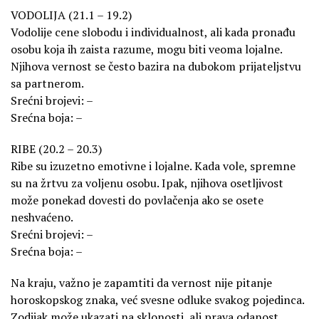
VODOLIJA (21.1 – 19.2)
Vodolije cene slobodu i individualnost, ali kada pronađu
osobu koja ih zaista razume, mogu biti veoma lojalne.
Njihova vernost se često bazira na dubokom prijateljstvu
sa partnerom.
Srećni brojevi: –
Srećna boja: –
RIBE (20.2 – 20.3)
Ribe su izuzetno emotivne i lojalne. Kada vole, spremne
su na žrtvu za voljenu osobu. Ipak, njihova osetljivost
može ponekad dovesti do povlačenja ako se osete
neshvaćeno.
Srećni brojevi: –
Srećna boja: –
Na kraju, važno je zapamtiti da vernost nije pitanje
horoskopskog znaka, već svesne odluke svakog pojedinca.
Zodijak može ukazati na sklonosti, ali prava odanost