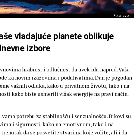
Foto Izvor:
vaše vladajuće planete oblikuje
dnevne izbore
 Ovnovima hrabrost i odlučnost da uvek idu napred. Vaša
 vode ka novim izazovima i poduhvatima. Dan je pogodan
nje važnih odluka, kako u privatnom životu, tako i na
nosti kako biste usmerili višak energije na pravi način.
 u vama potrebu za stabilnošću i senzualnošću. Bikovi su
vima i sigurnosti, kako na emotivnom, tako i na
trenutak da se posvetite stvarima koje volite, ali i da