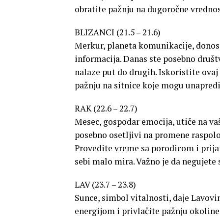
obratite pažnju na dugoročne vrednost
BLIZANCI (21.5 – 21.6)
Merkur, planeta komunikacije, donos
informacija. Danas ste posebno društv
nalaze put do drugih. Iskoristite ovaj
pažnju na sitnice koje mogu unapredi
RAK (22.6 – 22.7)
Mesec, gospodar emocija, utiče na vaš
posebno osetljivi na promene raspolož
Provedite vreme sa porodicom i prija
sebi malo mira. Važno je da negujete
LAV (23.7 – 23.8)
Sunce, simbol vitalnosti, daje Lavov
energijom i privlačite pažnju okoline.