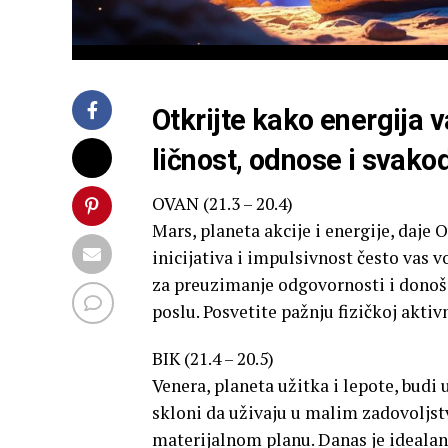
Otkrijte kako energija 
ličnost, odnose i svako
OVAN (21.3 – 20.4)
Mars, planeta akcije i energije, daje
inicijativa i impulsivnost često vas
za preuzimanje odgovornosti i donoše
poslu. Posvetite pažnju fizičkoj aktiv
BIK (21.4 – 20.5)
Venera, planeta užitka i lepote, budi
skloni da uživaju u malim zadovoljst
materijalnom planu. Danas je idealan 