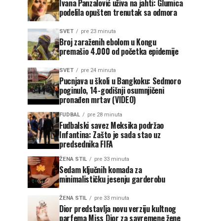
Ivana Panzalović uživa na jahti: Glumica
podelila opušten trenutak sa odmora
SVET
pre 23 minuta
Broj zaraženih ebolom u Kongu
premašio 4.000 od početka epidemije
SVET
pre 24 minuta
Pucnjava u školi u Bangkoku: Sedmoro
poginulo, 14-godišnji osumnjičeni
pronađen mrtav (VIDEO)
FUDBAL
pre 28 minuta
Fudbalski savez Meksika podržao
Infantina: Zašto je sada stao uz
predsednika FIFA
ŽENA STIL
pre 33 minuta
Sedam ključnih komada za
minimalističku jesenju garderobu
ŽENA STIL
pre 33 minuta
Dior predstavlja novu verziju kultnog
parfema Miss Dior za savremene žene