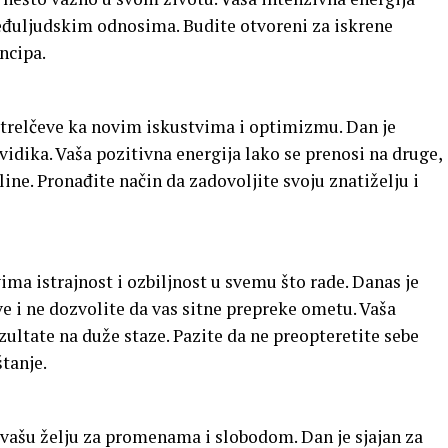
eđuljudskim odnosima. Budite otvoreni za iskrene
ncipa.
 Strelčeve ka novim iskustvima i optimizmu. Dan je
 vidika. Vaša pozitivna energija lako se prenosi na druge,
oline. Pronađite način da zadovoljite svoju znatiželju i
vima istrajnost i ozbiljnost u svemu što rade. Danas je
ve i ne dozvolite da vas sitne prepreke ometu. Vaša
ultate na duže staze. Pazite da ne preopteretite sebe
tanje.
 vašu želju za promenama i slobodom. Dan je sjajan za