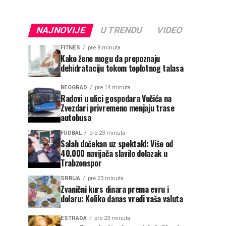
NAJNOVIJE
U TRENDU
VIDEO
FITNES
pre 8 minuta
Kako žene mogu da prepoznaju
dehidrataciju tokom toplotnog talasa
BEOGRAD
pre 14 minuta
Radovi u ulici gospodara Vučića na
Zvezdari privremeno menjaju trase
autobusa
FUDBAL
pre 23 minuta
Salah dočekan uz spektakl: Više od
40.000 navijača slavilo dolazak u
Trabzonspor
SRBIJA
pre 23 minuta
Zvanični kurs dinara prema evru i
dolaru: Koliko danas vredi vaša valuta
ESTRADA
pre 23 minuta