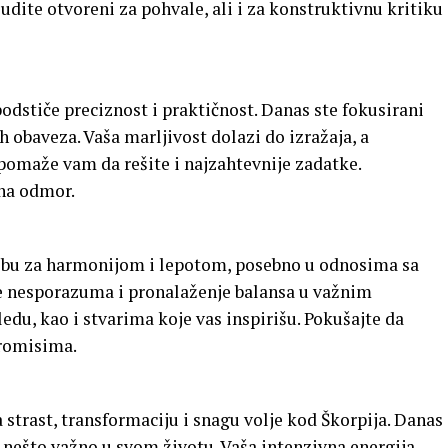
 Budite otvoreni za pohvale, ali i za konstruktivnu kritiku
odstiče preciznost i praktičnost. Danas ste fokusirani
h obaveza. Vaša marljivost dolazi do izražaja, a
pomaže vam da rešite i najzahtevnije zadatke.
 na odmor.
rebu za harmonijom i lepotom, posebno u odnosima sa
e nesporazuma i pronalaženje balansa u važnim
du, kao i stvarima koje vas inspirišu. Pokušajte da
promisima.
 strast, transformaciju i snagu volje kod Škorpija. Danas
 nešto važno u svom životu. Vaša intenzivna energija