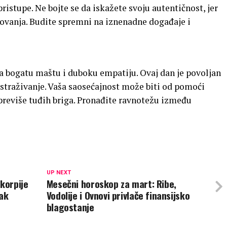
ristupe. Ne bojte se da iskažete svoju autentičnost, jer
esovanja. Budite spremni na iznenadne događaje i
a bogatu maštu i duboku empatiju. Ovaj dan je povoljan
straživanje. Vaša saosećajnost može biti od pomoći
previše tuđih briga. Pronađite ravnotežu između
UP NEXT
korpije
Mesečni horoskop za mart: Ribe,
tak
Vodolije i Ovnovi privlače finansijsko
blagostanje