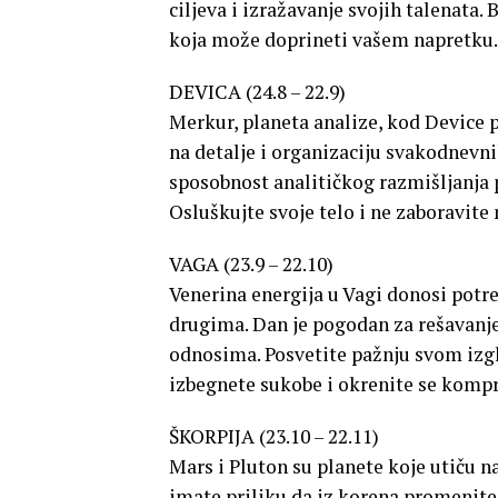
ciljeva i izražavanje svojih talenata.
koja može doprineti vašem napretku.
DEVICA (24.8 – 22.9)
Merkur, planeta analize, kod Device p
na detalje i organizaciju svakodnevni
sposobnost analitičkog razmišljanja 
Osluškujte svoje telo i ne zaboravite
VAGA (23.9 – 22.10)
Venerina energija u Vagi donosi pot
drugima. Dan je pogodan za rešavanj
odnosima. Posvetite pažnju svom izgle
izbegnete sukobe i okrenite se kom
ŠKORPIJA (23.10 – 22.11)
Mars i Pluton su planete koje utiču na
imate priliku da iz korena promenite