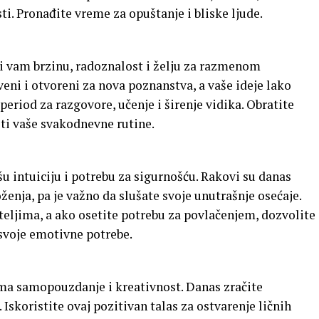
i. Pronađite vreme za opuštanje i bliske ljude.
i vam brzinu, radoznalost i želju za razmenom
eni i otvoreni za nova poznanstva, a vaše ideje lako
 period za razgovore, učenje i širenje vidika. Obratite
ti vaše svakodnevne rutine.
u intuiciju i potrebu za sigurnošću. Rakovi su danas
enja, pa je važno da slušate svoje unutrašnje osećaje.
teljima, a ako osetite potrebu za povlačenjem, dozvolite
 svoje emotivne potrebe.
ima samopouzdanje i kreativnost. Danas zračite
 Iskoristite ovaj pozitivan talas za ostvarenje ličnih