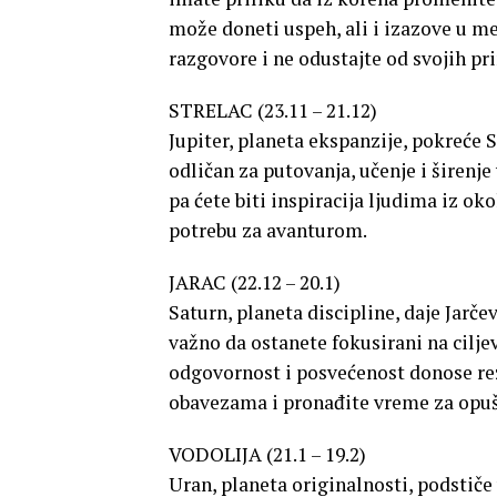
može doneti uspeh, ali i izazove u m
razgovore i ne odustajte od svojih pri
STRELAC (23.11 – 21.12)
Jupiter, planeta ekspanzije, pokreće
odličan za putovanja, učenje i širenje
pa ćete biti inspiracija ljudima iz ok
potrebu za avanturom.
JARAC (22.12 – 20.1)
Saturn, planeta discipline, daje Jarče
važno da ostanete fokusirani na cilje
odgovornost i posvećenost donose rez
obavezama i pronađite vreme za opuš
VODOLIJA (21.1 – 19.2)
Uran, planeta originalnosti, podstiče