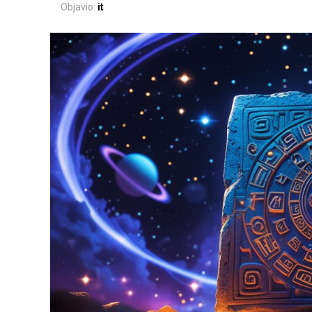
Objavio:
it