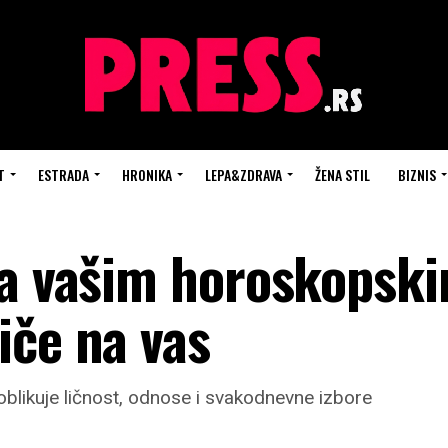
T
ESTRADA
HRONIKA
LEPA&ZDRAVA
ŽENA STIL
BIZNIS
da vašim horoskopsk
iče na vas
 oblikuje ličnost, odnose i svakodnevne izbore