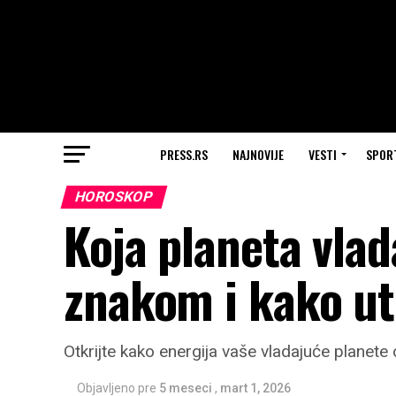
PRESS.RS
NAJNOVIJE
VESTI
SPOR
HOROSKOP
Koja planeta vla
znakom i kako ut
Otkrijte kako energija vaše vladajuće planete
Objavljeno pre
5 meseci
,
mart 1, 2026