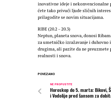
inovativne ideje i nekonvencionalne p
ćete tako privući ljude sličnih inter
prilagodite se novim situacijama.
RIBE (20.2 – 20.3)
Neptun, planeta snova, donosi Ribam
za umetničko izražavanje i duhovno i
drugima, ali pazite da ne preuzmete 
realnosti i snova.
POVEZANO
NE PROPUSTITE
Horoskop do 5. marta: Bikovi, Š
i Vodolije pred šansom za dobi