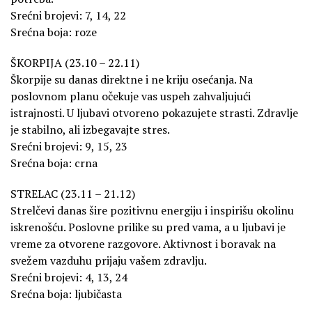
Srećni brojevi: 7, 14, 22
Srećna boja: roze
ŠKORPIJA (23.10 – 22.11)
Škorpije su danas direktne i ne kriju osećanja. Na
poslovnom planu očekuje vas uspeh zahvaljujući
istrajnosti. U ljubavi otvoreno pokazujete strasti. Zdravlje
je stabilno, ali izbegavajte stres.
Srećni brojevi: 9, 15, 23
Srećna boja: crna
STRELAC (23.11 – 21.12)
Strelčevi danas šire pozitivnu energiju i inspirišu okolinu
iskrenošću. Poslovne prilike su pred vama, a u ljubavi je
vreme za otvorene razgovore. Aktivnost i boravak na
svežem vazduhu prijaju vašem zdravlju.
Srećni brojevi: 4, 13, 24
Srećna boja: ljubičasta