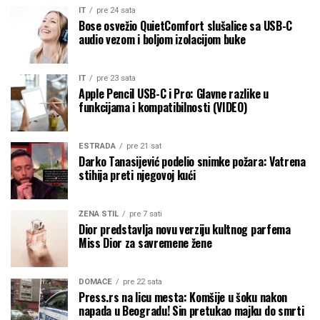
IT
pre 24 sata
Bose osvežio QuietComfort slušalice sa USB-C
audio vezom i boljom izolacijom buke
IT
pre 23 sata
Apple Pencil USB-C i Pro: Glavne razlike u
funkcijama i kompatibilnosti (VIDEO)
ESTRADA
pre 21 sat
Darko Tanasijević podelio snimke požara: Vatrena
stihija preti njegovoj kući
ŽENA STIL
pre 7 sati
Dior predstavlja novu verziju kultnog parfema
Miss Dior za savremene žene
DOMAĆE
pre 22 sata
Press.rs na licu mesta: Komšije u šoku nakon
napada u Beogradu! Sin pretukao majku do smrti