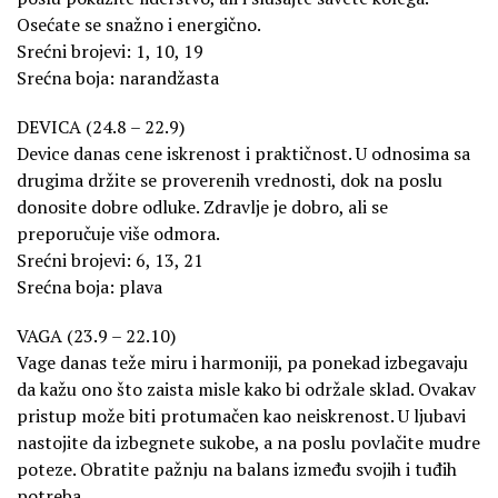
Osećate se snažno i energično.
Srećni brojevi: 1, 10, 19
Srećna boja: narandžasta
DEVICA (24.8 – 22.9)
Device danas cene iskrenost i praktičnost. U odnosima sa
drugima držite se proverenih vrednosti, dok na poslu
donosite dobre odluke. Zdravlje je dobro, ali se
preporučuje više odmora.
Srećni brojevi: 6, 13, 21
Srećna boja: plava
VAGA (23.9 – 22.10)
Vage danas teže miru i harmoniji, pa ponekad izbegavaju
da kažu ono što zaista misle kako bi održale sklad. Ovakav
pristup može biti protumačen kao neiskrenost. U ljubavi
nastojite da izbegnete sukobe, a na poslu povlačite mudre
poteze. Obratite pažnju na balans između svojih i tuđih
potreba.