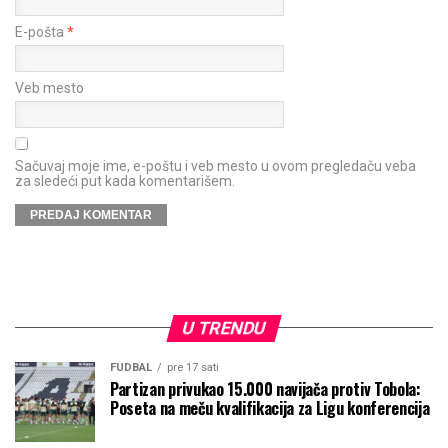
E-pošta
*
Veb mesto
Sačuvaj moje ime, e-poštu i veb mesto u ovom pregledaču veba
za sledeći put kada komentarišem.
U TRENDU
FUDBAL
pre 17 sati
Partizan privukao 15.000 navijača protiv Tobola:
Poseta na meču kvalifikacija za Ligu konferencija