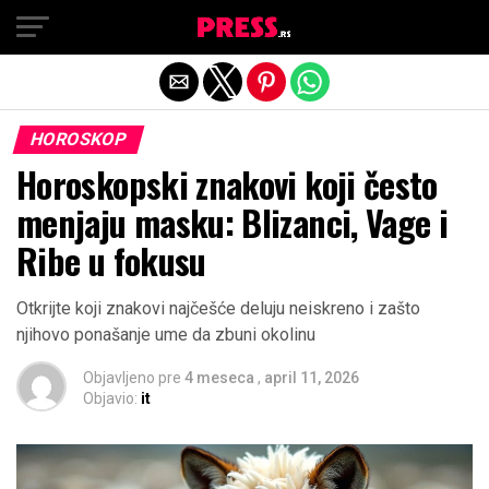
Exit mobile version
HOROSKOP
Horoskopski znakovi koji često
menjaju masku: Blizanci, Vage i
Ribe u fokusu
Otkrijte koji znakovi najčešće deluju neiskreno i zašto
njihovo ponašanje ume da zbuni okolinu
Objavljeno pre
4 meseca
,
april 11, 2026
Objavio:
it