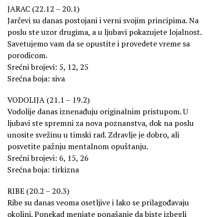
JARAC (22.12 – 20.1)
Jarčevi su danas postojani i verni svojim principima. Na
poslu ste uzor drugima, a u ljubavi pokazujete lojalnost.
Savetujemo vam da se opustite i provedete vreme sa
porodicom.
Srećni brojevi: 5, 12, 25
Srećna boja: siva
VODOLIJA (21.1 – 19.2)
Vodolije danas iznenađuju originalnim pristupom. U
ljubavi ste spremni za nova poznanstva, dok na poslu
unosite svežinu u timski rad. Zdravlje je dobro, ali
posvetite pažnju mentalnom opuštanju.
Srećni brojevi: 6, 15, 26
Srećna boja: tirkizna
RIBE (20.2 – 20.3)
Ribe su danas veoma osetljive i lako se prilagođavaju
okolini. Ponekad menjate ponašanje da biste izbegli