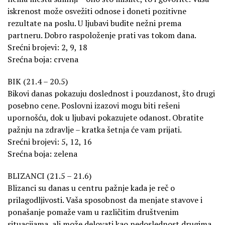
iskrenost može osvežiti odnose i doneti pozitivne
rezultate na poslu. U ljubavi budite nežni prema
partneru. Dobro raspoloženje prati vas tokom dana.
Srećni brojevi: 2, 9, 18
Srećna boja: crvena
BIK (21.4 – 20.5)
Bikovi danas pokazuju doslednost i pouzdanost, što drugi
posebno cene. Poslovni izazovi mogu biti rešeni
upornošću, dok u ljubavi pokazujete odanost. Obratite
pažnju na zdravlje – kratka šetnja će vam prijati.
Srećni brojevi: 5, 12, 16
Srećna boja: zelena
BLIZANCI (21.5 – 21.6)
Blizanci su danas u centru pažnje kada je reč o
prilagodljivosti. Vaša sposobnost da menjate stavove i
ponašanje pomaže vam u različitim društvenim
situacijama, ali može delovati kao nedoslednost drugima.