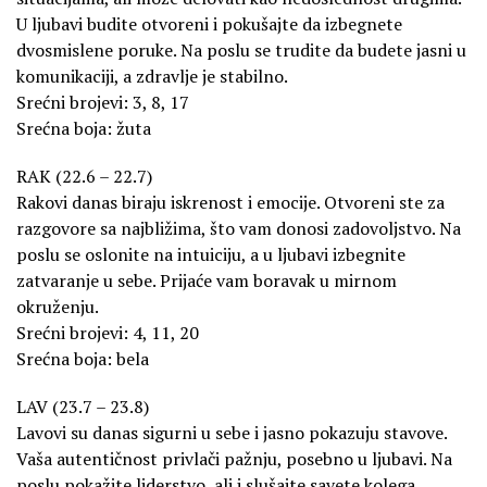
U ljubavi budite otvoreni i pokušajte da izbegnete
dvosmislene poruke. Na poslu se trudite da budete jasni u
komunikaciji, a zdravlje je stabilno.
Srećni brojevi: 3, 8, 17
Srećna boja: žuta
RAK (22.6 – 22.7)
Rakovi danas biraju iskrenost i emocije. Otvoreni ste za
razgovore sa najbližima, što vam donosi zadovoljstvo. Na
poslu se oslonite na intuiciju, a u ljubavi izbegnite
zatvaranje u sebe. Prijaće vam boravak u mirnom
okruženju.
Srećni brojevi: 4, 11, 20
Srećna boja: bela
LAV (23.7 – 23.8)
Lavovi su danas sigurni u sebe i jasno pokazuju stavove.
Vaša autentičnost privlači pažnju, posebno u ljubavi. Na
poslu pokažite liderstvo, ali i slušajte savete kolega.