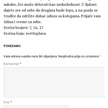
sukobe, što može delovati kao nedoslednost. U ljubavi
dajete sve od sebe da drugima bude lepo, a na poslu se
trudite da održite dobar odnos sa kolegama. Prijaće vam
tišina i vreme za sebe.
Srećni brojevi: 7, 16, 27
Srećna boja: svetloplava
POVEZANO:
Vaša adresa e-pošte neće biti objavljena.
Neophodna polja su označena
*
Komentar
*
Ime
*