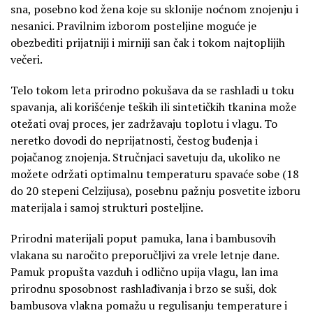
sna, posebno kod žena koje su sklonije noćnom znojenju i
nesanici. Pravilnim izborom posteljine moguće je
obezbediti prijatniji i mirniji san čak i tokom najtoplijih
večeri.
Telo tokom leta prirodno pokušava da se rashladi u toku
spavanja, ali korišćenje teških ili sintetičkih tkanina može
otežati ovaj proces, jer zadržavaju toplotu i vlagu. To
neretko dovodi do neprijatnosti, čestog buđenja i
pojačanog znojenja. Stručnjaci savetuju da, ukoliko ne
možete održati optimalnu temperaturu spavaće sobe (18
do 20 stepeni Celzijusa), posebnu pažnju posvetite izboru
materijala i samoj strukturi posteljine.
Prirodni materijali poput pamuka, lana i bambusovih
vlakana su naročito preporučljivi za vrele letnje dane.
Pamuk propušta vazduh i odlično upija vlagu, lan ima
prirodnu sposobnost rashlađivanja i brzo se suši, dok
bambusova vlakna pomažu u regulisanju temperature i