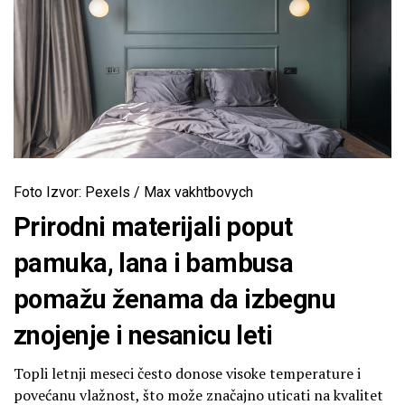
Foto Izvor: Pexels / Max vakhtbovych
Prirodni materijali poput
pamuka, lana i bambusa
pomažu ženama da izbegnu
znojenje i nesanicu leti
Topli letnji meseci često donose visoke temperature i
povećanu vlažnost, što može značajno uticati na kvalitet