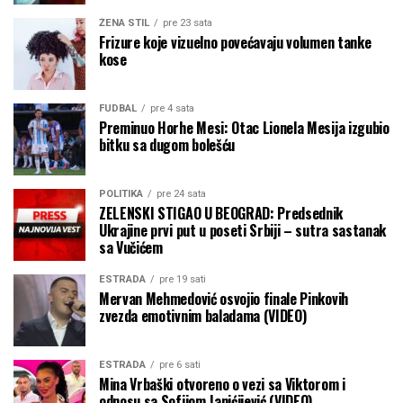
ŽENA STIL
pre 23 sata
Frizure koje vizuelno povećavaju volumen tanke
kose
FUDBAL
pre 4 sata
Preminuo Horhe Mesi: Otac Lionela Mesija izgubio
bitku sa dugom bolešću
POLITIKA
pre 24 sata
ZELENSKI STIGAO U BEOGRAD: Predsednik
Ukrajine prvi put u poseti Srbiji – sutra sastanak
sa Vučićem
ESTRADA
pre 19 sati
Mervan Mehmedović osvojio finale Pinkovih
zvezda emotivnim baladama (VIDEO)
ESTRADA
pre 6 sati
Mina Vrbaški otvoreno o vezi sa Viktorom i
odnosu sa Sofijom Janićijević (VIDEO)