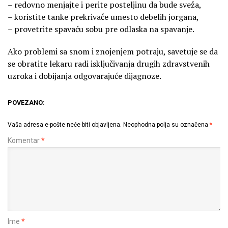
– redovno menjajte i perite posteljinu da bude sveža,
– koristite tanke prekrivače umesto debelih jorgana,
– provetrite spavaću sobu pre odlaska na spavanje.
Ako problemi sa snom i znojenjem potraju, savetuje se da
se obratite lekaru radi isključivanja drugih zdravstvenih
uzroka i dobijanja odgovarajuće dijagnoze.
POVEZANO:
Vaša adresa e-pošte neće biti objavljena.
Neophodna polja su označena
*
Komentar
*
Ime
*