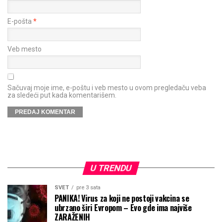
E-pošta
*
Veb mesto
Sačuvaj moje ime, e-poštu i veb mesto u ovom pregledaču veba
za sledeći put kada komentarišem.
U TRENDU
SVET
pre 3 sata
PANIKA! Virus za koji ne postoji vakcina se
ubrzano širi Evropom – Evo gde ima najviše
ZARAŽENIH