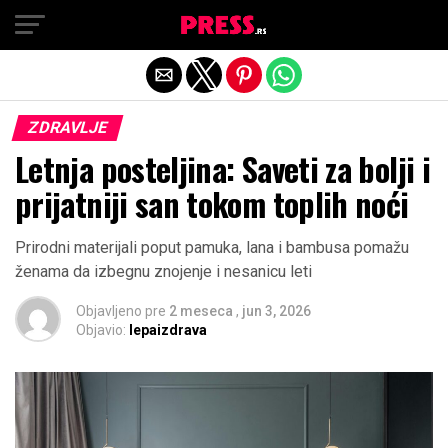
Exit mobile version
ZDRAVLJE
Letnja posteljina: Saveti za bolji i
prijatniji san tokom toplih noći
Prirodni materijali poput pamuka, lana i bambusa pomažu
ženama da izbegnu znojenje i nesanicu leti
Objavljeno pre
2 meseca
,
jun 3, 2026
Objavio:
lepaizdrava