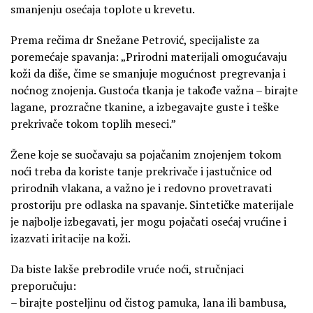
smanjenju osećaja toplote u krevetu.
Prema rečima dr Snežane Petrović, specijaliste za
poremećaje spavanja: „Prirodni materijali omogućavaju
koži da diše, čime se smanjuje mogućnost pregrevanja i
noćnog znojenja. Gustoća tkanja je takođe važna – birajte
lagane, prozračne tkanine, a izbegavajte guste i teške
prekrivače tokom toplih meseci.”
Žene koje se suočavaju sa pojačanim znojenjem tokom
noći treba da koriste tanje prekrivače i jastučnice od
prirodnih vlakana, a važno je i redovno provetravati
prostoriju pre odlaska na spavanje. Sintetičke materijale
je najbolje izbegavati, jer mogu pojačati osećaj vrućine i
izazvati iritacije na koži.
Da biste lakše prebrodile vruće noći, stručnjaci
preporučuju:
– birajte posteljinu od čistog pamuka, lana ili bambusa,