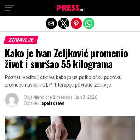
Exit mobile version
ZDRAVLJE
Kako je Ivan Zeljković promenio
život i smršao 55 kilograma
Poznati voditelj otkriva kako je uz psihološku podršku,
promenu navika i GLP-1 terapiju povratio zdravlje
Objavljeno pre
2 meseca
,
jun 3, 2026
Objavio:
lepaizdrava