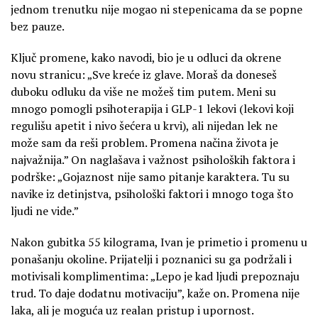
jednom trenutku nije mogao ni stepenicama da se popne
bez pauze.
Ključ promene, kako navodi, bio je u odluci da okrene
novu stranicu: „Sve kreće iz glave. Moraš da doneseš
duboku odluku da više ne možeš tim putem. Meni su
mnogo pomogli psihoterapija i GLP-1 lekovi (lekovi koji
regulišu apetit i nivo šećera u krvi), ali nijedan lek ne
može sam da reši problem. Promena načina života je
najvažnija.” On naglašava i važnost psiholoških faktora i
podrške: „Gojaznost nije samo pitanje karaktera. Tu su
navike iz detinjstva, psihološki faktori i mnogo toga što
ljudi ne vide.”
Nakon gubitka 55 kilograma, Ivan je primetio i promenu u
ponašanju okoline. Prijatelji i poznanici su ga podržali i
motivisali komplimentima: „Lepo je kad ljudi prepoznaju
trud. To daje dodatnu motivaciju”, kaže on. Promena nije
laka, ali je moguća uz realan pristup i upornost.