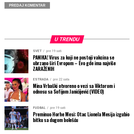
U TRENDU
SVET
pre 19 sati
PANIKA! Virus za koji ne postoji vakcina se
ubrzano širi Evropom – Evo gde ima najviše
ZARAŽENIH
ESTRADA
pre 22 sata
Mina Vrbaški otvoreno o vezi sa Viktorom i
odnosu sa Sofijom Janićijević (VIDEO)
FUDBAL
pre 19 sati
Preminuo Horhe Mesi: Otac Lionela Mesija izgubio
bitku sa dugom bolešću