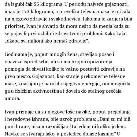
da izgubi čak 55 kilograma. U periodu najveće gojaznosti,
imao je 173 kilograma, a prevelika telesna masa je uticala
na njegovo zdravlje i svakodnevicu. Iako mu je karijera bila
prioritet, Ivan je shvatio da mora nešto da menja kada su
se pojavili prvi ozbiljni zdravstveni problemi. Kako kaže,
„džaba svi milioni ako nemaš zdravlje”.
Godinama je, poput mnogih žena, stavljao posao i
obaveze ispred sebe, ali su mu brojna upozorenja
pomogla da shvati koliko je važno postaviti zdravlje na
prvo mesto. Gojaznost, kao stanje prekomerne telesne
mase, značajno je narušila njegovu energiju, onemogućila
ga u fizičkim aktivnostima i dovela do stalnog osećaja
umora.
Ivan priznaje da su njegove loše navike, poput prejedanja
i neredovne ishrane, bile uzrok problema: „Dani su mi bili
puni hrane, nisam razmišljao šta jedem ni koliko jedem.
Navike se stvaraju lako, a posledice dolaze kasnije.” U