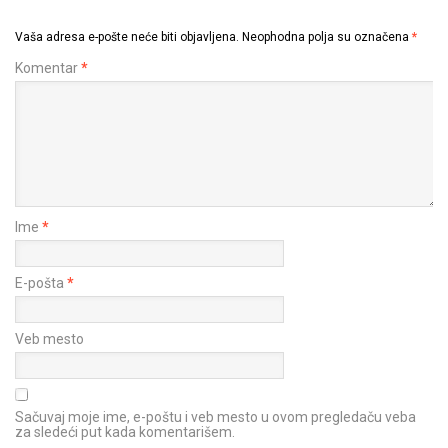
Vaša adresa e-pošte neće biti objavljena.
Neophodna polja su označena
*
Komentar
*
Ime
*
E-pošta
*
Veb mesto
Sačuvaj moje ime, e-poštu i veb mesto u ovom pregledaču veba
za sledeći put kada komentarišem.