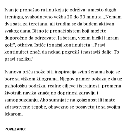
Ivan je pronašao rutinu koja je održiva: umesto dugih
treninga, svakodnevno vežba 20 do 30 minuta. „Nemam
dva sata za teretanu, ali trudim se da budem aktivan
svakog dana. Bitno je pronaći sistem koji možete
dugoročno da održavate. Ja šetam, vozim bicikl i igram
golf”, otkriva. Ističe i značaj kontinuiteta: „Pravi
kontinuitet znači da nekad pogrešiš i nastaviš dalje. To
pravi razliku.”
Ivanova priča može biti inspiracija svim ženama koje se
bore sa viškom kilograma. Njegov primer pokazuje da uz
psihološku podršku, realne ciljeve i istrajnost, promena
životnih navika značajno doprinosi zdravlju i
samopouzdanju. Ako sumnjate na gojaznost ili imate
zdravstvene tegobe, obavezno se posavetujte sa svojim
lekarom.
POVEZANO: