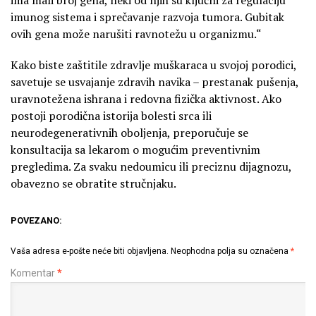
imunog sistema i sprečavanje razvoja tumora. Gubitak
ovih gena može narušiti ravnotežu u organizmu.“
Kako biste zaštitile zdravlje muškaraca u svojoj porodici,
savetuje se usvajanje zdravih navika – prestanak pušenja,
uravnotežena ishrana i redovna fizička aktivnost. Ako
postoji porodična istorija bolesti srca ili
neurodegenerativnih oboljenja, preporučuje se
konsultacija sa lekarom o mogućim preventivnim
pregledima. Za svaku nedoumicu ili preciznu dijagnozu,
obavezno se obratite stručnjaku.
POVEZANO:
Vaša adresa e-pošte neće biti objavljena.
Neophodna polja su označena
*
Komentar
*