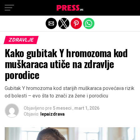
Exit mobile version
ZDRAVLJE
Kako gubitak Y hromozoma kod
muškaraca utiče na zdravlje
porodice
Gubitak Y hromozoma kod starijih muškaraca povećava rizik
od bolesti – evo šta to znači za žene i porodicu
Objavljeno pre
5 meseci
,
mart 1, 2026
Objavio:
lepaizdrava