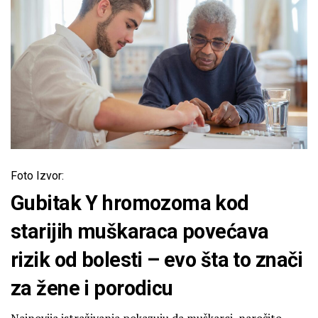
Foto Izvor:
Gubitak Y hromozoma kod
starijih muškaraca povećava
rizik od bolesti – evo šta to znači
za žene i porodicu
Najnovija istraživanja pokazuju da muškarci, naročito