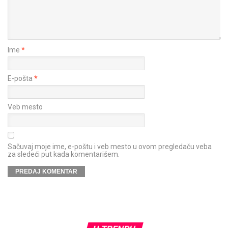
Ime
*
E-pošta
*
Veb mesto
Sačuvaj moje ime, e-poštu i veb mesto u ovom pregledaču veba
za sledeći put kada komentarišem.