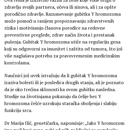
zdravlju svojih partnera, očeva ili sinova, ali i za opšte
porodično zdravlje. Razumevanje gubitka Y hromozoma
može pomoći u ranijem prepoznavanju zdravstvenih
rizika i motivisanju članova porodice na redovne
preventivne preglede, zdrav način života i prestanak
pušenja. Gubitak Y hromozoma utiče na regulaciju gena
koji su odgovorni za imunitet i zaštitu od tumora, što još
više naglašava potrebu za pravovremenim medicinskim
kontrolama.
Naučnici još uvek istražuju da li gubitak Y hromozoma
izaziva bolesti ili je posledica drugih stanja, ali je poznato
da je oko trećina sklonosti ka ovom gubitku nasledna.
Studije na životinjama pokazuju da ćelije bez Y
hromozoma češće uzrokuju staračka oboljenja i slabiju
funkciju srca.
Dr Marija Ilić, genetičarka, napominje: „Iako Y hromozom
ima mali broj gena, neki od njih su ključni za regulaciju