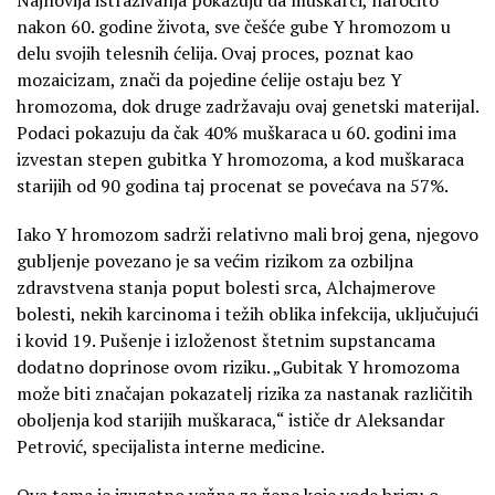
nakon 60. godine života, sve češće gube Y hromozom u
delu svojih telesnih ćelija. Ovaj proces, poznat kao
mozaicizam, znači da pojedine ćelije ostaju bez Y
hromozoma, dok druge zadržavaju ovaj genetski materijal.
Podaci pokazuju da čak 40% muškaraca u 60. godini ima
izvestan stepen gubitka Y hromozoma, a kod muškaraca
starijih od 90 godina taj procenat se povećava na 57%.
Iako Y hromozom sadrži relativno mali broj gena, njegovo
gubljenje povezano je sa većim rizikom za ozbiljna
zdravstvena stanja poput bolesti srca, Alchajmerove
bolesti, nekih karcinoma i težih oblika infekcija, uključujući
i kovid 19. Pušenje i izloženost štetnim supstancama
dodatno doprinose ovom riziku. „Gubitak Y hromozoma
može biti značajan pokazatelj rizika za nastanak različitih
oboljenja kod starijih muškaraca,“ ističe dr Aleksandar
Petrović, specijalista interne medicine.
Ova tema je izuzetno važna za žene koje vode brigu o