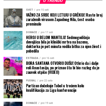
U TRENDU
SVET
pre 15 sati
VAŽNO ZA SRBE KOJI LETUJU U GRČKOJ! Raste broj
zaraženih virusom Zapadnog Nila, šest osoba
preminulo
DOMAĆE
pre 17 sati
HEROJ U BELOM MANTILU! Sedmogodišnja
devojčica bila je klinički mrtva na bazenu,
doktorka je pet minuta vodila bitku za njen život i
pobedila
ESTRADA
pre 16 sati
BORA SANTANA OTVORIO DUŠU! Otkrio da i dalje
voli Anastasiju, pa priznao šta bi bio razlog da je
zauvek otpiše (VIDEO)
FUDBAL
pre 22 sata
Partizan dočekuje Tobol u trećem kolu
kvalifikacija za Ligu konferencije
DOMAĆE
pre 19 sati