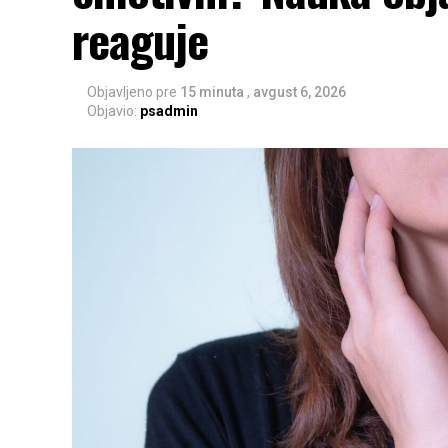
reaguje
Objavljeno pre
15 minuta
,
avgust 6, 2026
Objavio:
psadmin