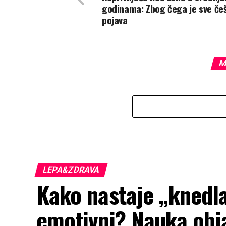
godinama: Zbog čega je sve če
pojava
M
LEPA&ZDRAVA
Kako nastaje „knedl
emotivni? Nauka obja