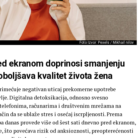
Foto Izvor: Pexels / Mikhail nilov
d ekranom doprinosi smanjenju
oboljšava kvalitet života žena
 primećuje negativan uticaj prekomerne upotrebe
lje. Digitalna detoksikacija, odnosno svesno
telefonima, računarima i društvenim mrežama na
in da se ublaže stres i osećaj iscrpljenosti. Prema
ba danas provede više od šest sati dnevno pred ekranom,
e, što povećava rizik od anksioznosti, preopterećenosti