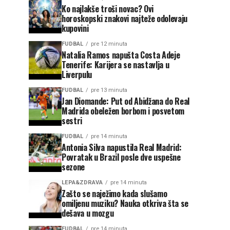
Ko najlakše troši novac? Ovi
horoskopski znakovi najteže odolevaju
kupovini
FUDBAL
pre 12 minuta
Natalia Ramos napušta Costa Adeje
Tenerife: Karijera se nastavlja u
Liverpulu
FUDBAL
pre 13 minuta
Jan Diomande: Put od Abidžana do Real
Madrida obeležen borbom i posvetom
sestri
FUDBAL
pre 14 minuta
Antonia Silva napustila Real Madrid:
Povratak u Brazil posle dve uspešne
sezone
LEPA&ZDRAVA
pre 14 minuta
Zašto se naježimo kada slušamo
omiljenu muziku? Nauka otkriva šta se
dešava u mozgu
FUDBAL
pre 14 minuta