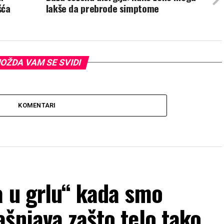
šća
lakše da prebrode simptome
OŽDA VAM SE SVIDI
KOMENTARI
a u grlu“ kada smo
šnjava zašto telo tako