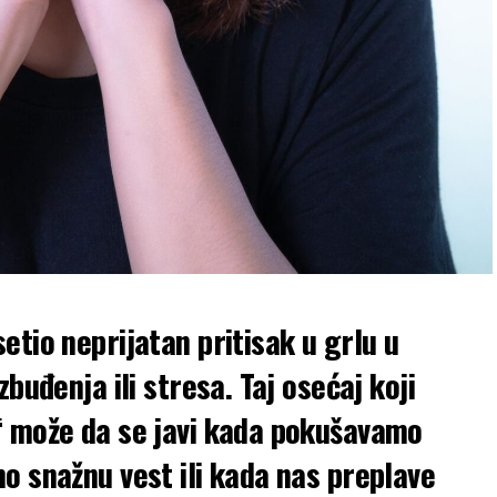
etio neprijatan pritisak u grlu u
buđenja ili stresa. Taj osećaj koji
“ može da se javi kada pokušavamo
o snažnu vest ili kada nas preplave