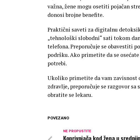
važna, žene mogu osetiti pojačan st
donosi brojne benefite.
Praktični saveti za digitalnu detoksik
„tehnološki slobodni“ sati tokom dana
telefona. Preporučuje se obavestiti po
podršku. Ako primetite da se osećate 
potrebi.
Ukoliko primetite da vam zavisnost o
zdravlje, preporučuje se razgovor sa 
obratite se lekaru.
POVEZANO
NE PROPUSTITE
Koprivnjača kod žena u srednji