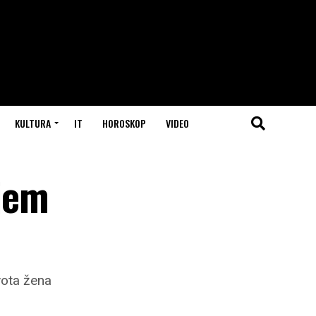
KULTURA
IT
HOROSKOP
VIDEO
ljem
vota žena