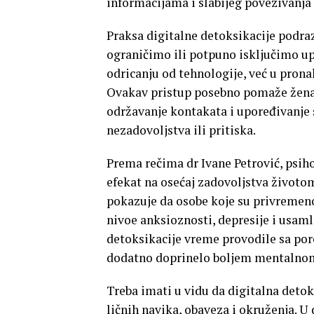
informacijama i slabijeg povezivanja 
Praksa digitalne detoksikacije podraz
ograničimo ili potpuno isključimo upo
odricanju od tehnologije, već u prona
Ovakav pristup posebno pomaže ženam
održavanje kontakata i upoređivanje 
nezadovoljstva ili pritiska.
Prema rečima dr Ivane Petrović, psih
efekat na osećaj zadovoljstva životom
pokazuje da osobe koje su privremeno
nivoe anksioznosti, depresije i usam
detoksikacije vreme provodile sa porod
dodatno doprinelo boljem mentalnom
Treba imati u vidu da digitalna detok
ličnih navika, obaveza i okruženja.