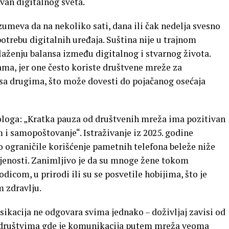
van digitalnog sveta.
umeva da na nekoliko sati, dana ili čak nedelja svesno
trebu digitalnih uređaja. Suština nije u trajnom
laženju balansa između digitalnog i stvarnog života.
a, jer one često koriste društvene mreže za
sa drugima, što može dovesti do pojačanog osećaja
ologa: „Kratka pauza od društvenih mreža ima pozitivan
 i samopoštovanje“. Istraživanje iz 2025. godine
 ograničile korišćenje pametnih telefona beleže niže
ljenosti. Zanimljivo je da su mnoge žene tokom
icom, u prirodi ili su se posvetile hobijima, što je
 zdravlju.
sikacija ne odgovara svima jednako – doživljaj zavisi od
 U društvima gde je komunikacija putem mreža veoma