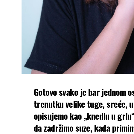
Gotovo svako je bar jednom os
trenutku velike tuge, sreće, uz
opisujemo kao „knedlu u grlu
da zadržimo suze, kada primim