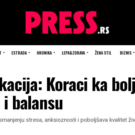
T
ESTRADA
HRONIKA
LEPA&ZDRAVA
ŽENA STIL
BIZNIS
kacija: Koraci ka bo
 i balansu
njenju stresa, anksioznosti i poboljšava kvalitet ži