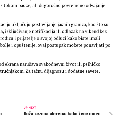
res tokom pauze, ali dugoročno povremeno odvajanje
aciju uključuju postavljanje jasnih granica, kao što su
, isključivanje notifikacija ili odlazak na vikend bez
rodicu i prijatelje o svojoj odluci kako biste imali
bolje i opuštenije, ovaj postupak možete ponavljati po
d ekrana narušava svakodnevni život ili psihičko
stručnjakom. Za tačnu dijagnozu i dodatne savete,
UP NEXT
m
Duža sezona alergija: kako žene mogu