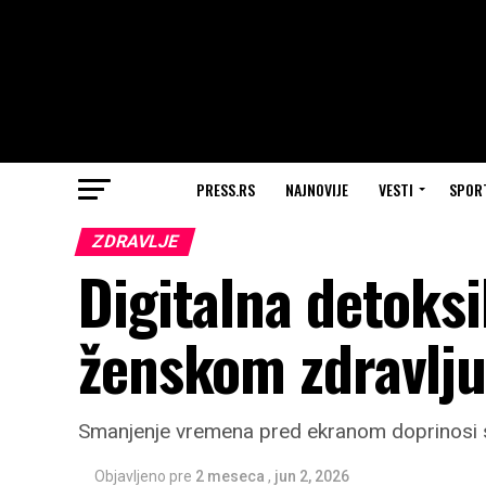
PRESS.RS
NAJNOVIJE
VESTI
SPOR
ZDRAVLJE
Digitalna detoksi
ženskom zdravlju
Smanjenje vremena pred ekranom doprinosi sma
Objavljeno pre
2 meseca
,
jun 2, 2026