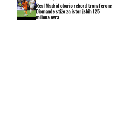
Real Madrid oborio rekord transferom:
Diomande stiže za istorijskih 125
miliona evra