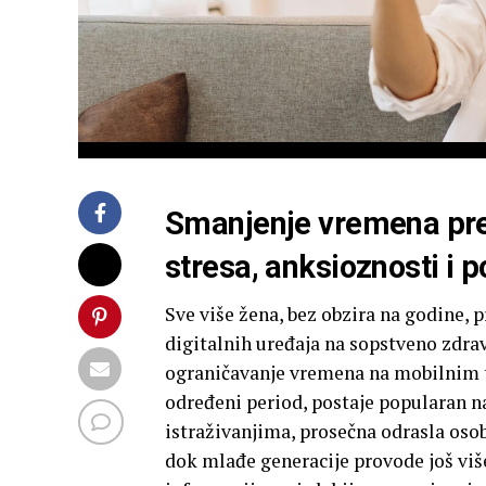
Smanjenje vremena pre
stresa, anksioznosti i p
Sve više žena, bez obzira na godine,
digitalnih uređaja na sopstveno zdrav
ograničavanje vremena na mobilnim 
određeni period, postaje popularan nač
istraživanjima, prosečna odrasla oso
dok mlađe generacije provode još viš