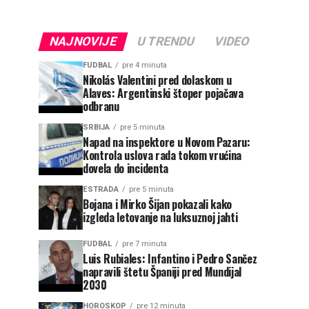
NAJNOVIJE
U TRENDU
VIDEO
FUDBAL
pre 4 minuta
Nikolás Valentini pred dolaskom u
Alaves: Argentinski štoper pojačava
odbranu
SRBIJA
pre 5 minuta
Napad na inspektore u Novom Pazaru:
Kontrola uslova rada tokom vrućina
dovela do incidenta
ESTRADA
pre 5 minuta
Bojana i Mirko Šijan pokazali kako
izgleda letovanje na luksuznoj jahti
FUDBAL
pre 7 minuta
Luis Rubiales: Infantino i Pedro Sančez
napravili štetu Španiji pred Mundijal
2030
HOROSKOP
pre 12 minuta