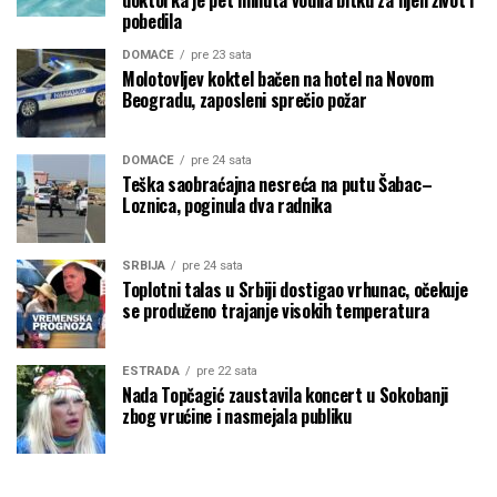
pobedila
DOMAĆE
pre 23 sata
Molotovljev koktel bačen na hotel na Novom
Beogradu, zaposleni sprečio požar
DOMAĆE
pre 24 sata
Teška saobraćajna nesreća na putu Šabac–
Loznica, poginula dva radnika
SRBIJA
pre 24 sata
Toplotni talas u Srbiji dostigao vrhunac, očekuje
se produženo trajanje visokih temperatura
ESTRADA
pre 22 sata
Nada Topčagić zaustavila koncert u Sokobanji
zbog vrućine i nasmejala publiku