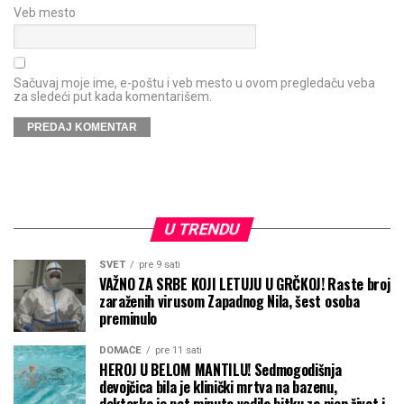
Veb mesto
Sačuvaj moje ime, e-poštu i veb mesto u ovom pregledaču veba
za sledeći put kada komentarišem.
U TRENDU
SVET
pre 9 sati
VAŽNO ZA SRBE KOJI LETUJU U GRČKOJ! Raste broj
zaraženih virusom Zapadnog Nila, šest osoba
preminulo
DOMAĆE
pre 11 sati
HEROJ U BELOM MANTILU! Sedmogodišnja
devojčica bila je klinički mrtva na bazenu,
doktorka je pet minuta vodila bitku za njen život i