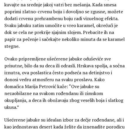
kuvajte na srednje jakoj vatri bez mešanja. Kada smesa
poprimi zlatno-crvenu boju i dovoljno se zgusne, možete
dodati crvenu prehrambenu boju radi vizuelnog efekta.
Svaku jabuku zatim umočite u vreo karamel, okrećući je
dok se cela ne prekrije sjajnim slojem. Prebacite ih na
papir za pečenje i sačekajte nekoliko minuta da se karamel
stegne.
Ovako pripremljene ušećerene jabuke oduševiće sve
prisutne, bilo da su deca ili odrasli. Hrskava spolja, a sočna
iznutra, ova poslastica često podseća na detinjstvo i
donosi vedru atmosferu na svaku proslavu. Kako
domaćica Marija Petrović kaže: “Ove jabuke su
nezaobilazne na svakom rođendanu ili zimskom
okupljanju, a deca ih obožavaju zbog veselih boja i slatkog
ukusa.”
Ušećerene jabuke su idealan izbor za dečje rođendane, ali i
kao jednostavan desert kada želite da iznenadite porodicu