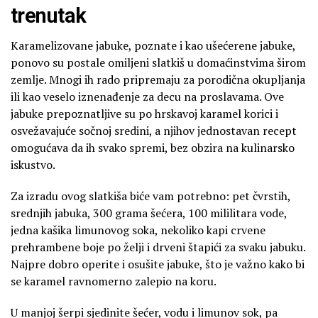
trenutak
Karamelizovane jabuke, poznate i kao ušećerene jabuke,
ponovo su postale omiljeni slatkiš u domaćinstvima širom
zemlje. Mnogi ih rado pripremaju za porodična okupljanja
ili kao veselo iznenađenje za decu na proslavama. Ove
jabuke prepoznatljive su po hrskavoj karamel korici i
osvežavajuće sočnoj sredini, a njihov jednostavan recept
omogućava da ih svako spremi, bez obzira na kulinarsko
iskustvo.
Za izradu ovog slatkiša biće vam potrebno: pet čvrstih,
srednjih jabuka, 300 grama šećera, 100 mililitara vode,
jedna kašika limunovog soka, nekoliko kapi crvene
prehrambene boje po želji i drveni štapići za svaku jabuku.
Najpre dobro operite i osušite jabuke, što je važno kako bi
se karamel ravnomerno zalepio na koru.
U manjoj šerpi sjedinite šećer, vodu i limunov sok, pa