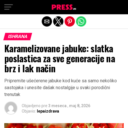
Exit mobile version
ISHRANA
Karamelizovane jabuke: slatka
poslastica za sve generacije na
brz i lak način
Pripremite ušećerene jabuke kod kuće sa samo nekoliko
sastojaka i unesite dašak nostalgije u svaki porodični
trenutak
Objavljeno pre
3 meseca
,
maj 8, 2026
Objavio:
lepaizdrava