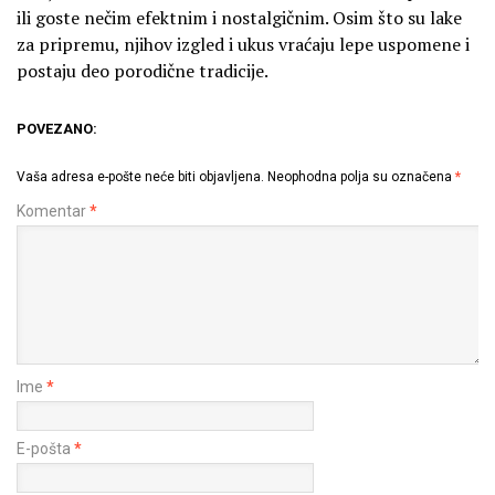
ili goste nečim efektnim i nostalgičnim. Osim što su lake
za pripremu, njihov izgled i ukus vraćaju lepe uspomene i
postaju deo porodične tradicije.
POVEZANO:
Vaša adresa e-pošte neće biti objavljena.
Neophodna polja su označena
*
Komentar
*
Ime
*
E-pošta
*