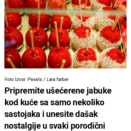
Foto Izvor: Pexels / Lara farber
Pripremite ušećerene jabuke
kod kuće sa samo nekoliko
sastojaka i unesite dašak
nostalgije u svaki porodični