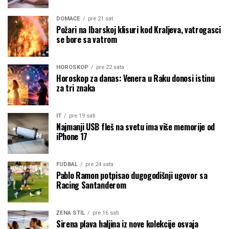
DOMAĆE
pre 21 sat
Požari na Ibarskoj klisuri kod Kraljeva, vatrogasci
se bore sa vatrom
HOROSKOP
pre 22 sata
Horoskop za danas: Venera u Raku donosi istinu
za tri znaka
IT
pre 19 sati
Najmanji USB fleš na svetu ima više memorije od
iPhone 17
FUDBAL
pre 24 sata
Pablo Ramon potpisao dugogodišnji ugovor sa
Racing Santanderom
ŽENA STIL
pre 16 sati
Sirena plava haljina iz nove kolekcije osvaja