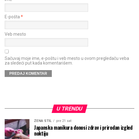
E-pošta
*
Veb mesto
Sačuvaj moje ime, e-poštu i veb mesto u ovom pregledaču veba
za sledeći put kada komentarišem.
U TRENDU
ŽENA STIL
pre 21 sat
Japanska manikura donosi zdrav i prirodan izgled
noktiju