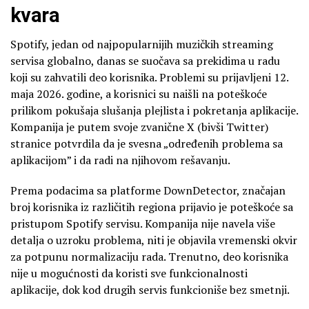
kvara
Spotify, jedan od najpopularnijih muzičkih streaming
servisa globalno, danas se suočava sa prekidima u radu
koji su zahvatili deo korisnika. Problemi su prijavljeni 12.
maja 2026. godine, a korisnici su naišli na poteškoće
prilikom pokušaja slušanja plejlista i pokretanja aplikacije.
Kompanija je putem svoje zvanične X (bivši Twitter)
stranice potvrdila da je svesna „određenih problema sa
aplikacijom” i da radi na njihovom rešavanju.
Prema podacima sa platforme DownDetector, značajan
broj korisnika iz različitih regiona prijavio je poteškoće sa
pristupom Spotify servisu. Kompanija nije navela više
detalja o uzroku problema, niti je objavila vremenski okvir
za potpunu normalizaciju rada. Trenutno, deo korisnika
nije u mogućnosti da koristi sve funkcionalnosti
aplikacije, dok kod drugih servis funkcioniše bez smetnji.