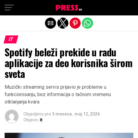
Exit mobile version
IT
Spotify beleži prekide u radu
aplikacije za deo korisnika širom
sveta
Muzički streaming servis prijavio je probleme u
funkcionisanju, bez informacija o tačnom vremenu
otklanjanja kvara
Objavljeno pre
3 meseca
,
maj 12, 2026
Objavio:
it