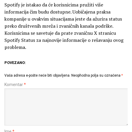
Spotify je istakao da će korisnicima pružiti više
informacija čim budu dostupne. Uobičajena praksa
kompanije u ovakvim situacijama jeste da ažurira status
preko društvenih mreža i zvaničnih kanala podrške.
Korisnicima se savetuje da prate zvaničnu X stranicu
Spotify Status za najnovije informacije o rešavanju ovog
problema.
POVEZANO:
Vaša adresa e-pošte neće biti objavljena.
Neophodna polja su označena
*
Komentar
*
Ime
*