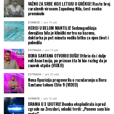
VAŽNO ZA SRBE KOJI LETUJU U GRČKOJ! Raste broj
zaraženih virusom Zapadnog Nila, šest osoba
preminulo
DOMAĆE
pre 14 sati
HEROJ U BELOM MANTILU! Sedmogodišnja
devojčica bila je klinički mrtva na bazenu,
doktorka je pet minuta vodila bitku za njen život i
pobedila
ESTRADA
pre 13 sati
BORA SANTANA OTVORIO DUŠU! Otkrio da i dalje
voli Anastasiju, pa priznao šta bi bio razlog da je
zauvek otpiše (VIDEO)
ESTRADA
pre 22 sata
Nena Opozicija progovorila o razočaranju u Boru
Santanu tokom Elite 9 (VIDEO)
DOMAĆE
pre 16 sati
DRAMA U 3 UJUTRU! Bomba eksplodirala ispred
zgrade na Zvezdari, mladić tvrdi: „Ponovo sam bio
meta!“