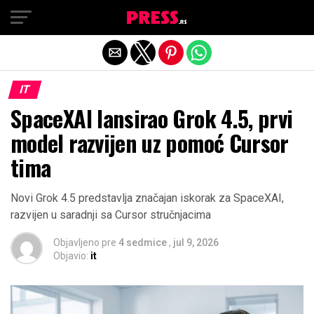
Exit mobile version
IT
SpaceXAI lansirao Grok 4.5, prvi
model razvijen uz pomoć Cursor
tima
Novi Grok 4.5 predstavlja značajan iskorak za SpaceXAI,
razvijen u saradnji sa Cursor stručnjacima
Objavljeno pre
4 sedmice
,
jul 9, 2026
Objavio:
it