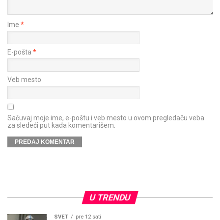
Ime
*
E-pošta
*
Veb mesto
Sačuvaj moje ime, e-poštu i veb mesto u ovom pregledaču veba
za sledeći put kada komentarišem.
U TRENDU
SVET
pre 12 sati