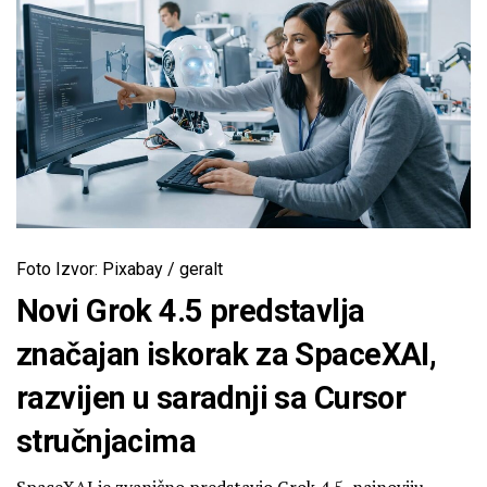
Foto Izvor: Pixabay / geralt
Novi Grok 4.5 predstavlja
značajan iskorak za SpaceXAI,
razvijen u saradnji sa Cursor
stručnjacima
SpaceXAI je zvanično predstavio Grok 4.5, najnoviju