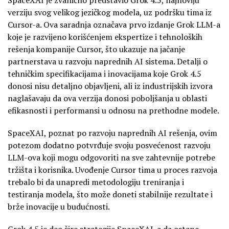
verziju svog velikog jezičkog modela, uz podršku tima iz
Cursor-a. Ova saradnja označava prvo izdanje Grok LLM-a
koje je razvijeno korišćenjem ekspertize i tehnoloških
rešenja kompanije Cursor, što ukazuje na jačanje
partnerstava u razvoju naprednih AI sistema. Detalji o
tehničkim specifikacijama i inovacijama koje Grok 4.5
donosi nisu detaljno objavljeni, ali iz industrijskih izvora
naglašavaju da ova verzija donosi poboljšanja u oblasti
efikasnosti i performansi u odnosu na prethodne modele.
SpaceXAI, poznat po razvoju naprednih AI rešenja, ovim
potezom dodatno potvrđuje svoju posvećenost razvoju
LLM-ova koji mogu odgovoriti na sve zahtevnije potrebe
tržišta i korisnika. Uvođenje Cursor tima u proces razvoja
trebalo bi da unapredi metodologiju treniranja i
testiranja modela, što može doneti stabilnije rezultate i
brže inovacije u budućnosti.
Grok 4.5 je deo šire strategije SpaceXAI-a da ostane