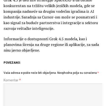
konkurentan na tržištu velikih jezičkih modela, gde se
kompanija nadmeće sa drugim vodećim igračima iz AI
industrije. Saradnja sa Cursor-om može se posmatrati i
kao signal za buduće partnerstva i integracije u sektoru
razvoja veštačke inteligencije.
Informacije o dostupnosti Grok 4.5 modela, kao i
planovima širenja na druge regione ili aplikacije, za sada
nisu javno objavljene.
POVEZANO:
Vaša adresa e-pošte neće biti objavljena.
Neophodna polja su označena
*
Komentar
*