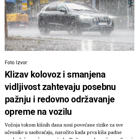
Foto Izvor:
Klizav kolovoz i smanjena
vidljivost zahtevaju posebnu
pažnju i redovno održavanje
opreme na vozilu
Vožnja tokom kišnih dana nosi povećane rizike za sve
učesnike u saobraćaju, naročito kada prva kiša padne