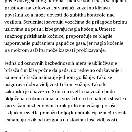
posle dužeg sušnog perioda. Tada se voda meša sa uljem i
prašinom na kolovozu, stvarajući izuzetno klizavu
površinu koja može dovesti do gubitka kontrole nad
vozilom. Stručnjaci savetuju vozačima da prilagode brzinu
uslovima na putu i izbegavaju nagla kočenja. Umesto
snažnog pritiskanja kočnice, preporučuje se blagije
usporavanje puštanjem papučice gasa, jer naglo kočenje
na mokrom asfaltu može izazvati proklizavanje.
Jedna od osnovnih bezbednosnih mera je uključivanje
brisača čim kiša počne da pada, uz redovno održavanje i
zamenu brisača najmanje jednom godišnje. Tako se
osigurava dobra vidljivost tokom vožnje. Takođe,
zakonska je obaveza u Srbiji da svetla na vozilu budu
uključena i tokom dana, ali vozači bi to trebalo da shvate i
kao važan bezbednosni korak prilikom vožnje po kiši.
Uključena svetla pomažu boljoj komunikaciji između vozila
i smanjuju rizik od nezgoda u uslovima loše vidljivosti.