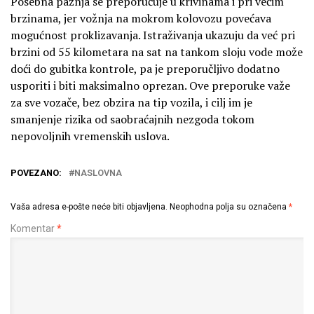
Posebna pažnja se preporučuje u krivinama i pri većim
brzinama, jer vožnja na mokrom kolovozu povećava
mogućnost proklizavanja. Istraživanja ukazuju da već pri
brzini od 55 kilometara na sat na tankom sloju vode može
doći do gubitka kontrole, pa je preporučljivo dodatno
usporiti i biti maksimalno oprezan. Ove preporuke važe
za sve vozače, bez obzira na tip vozila, i cilj im je
smanjenje rizika od saobraćajnih nezgoda tokom
nepovoljnih vremenskih uslova.
POVEZANO:
NASLOVNA
Vaša adresa e-pošte neće biti objavljena.
Neophodna polja su označena
*
Komentar
*