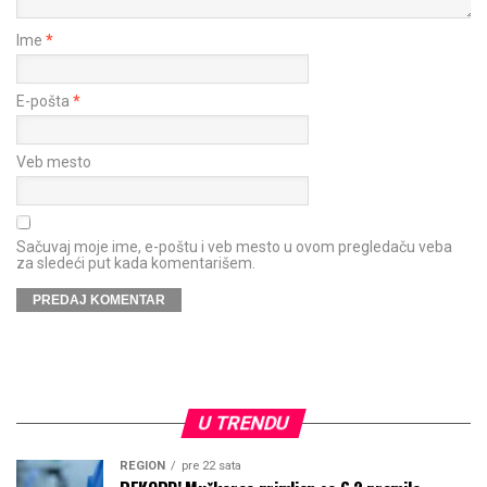
Ime
*
E-pošta
*
Veb mesto
Sačuvaj moje ime, e-poštu i veb mesto u ovom pregledaču veba
za sledeći put kada komentarišem.
U TRENDU
REGION
pre 22 sata