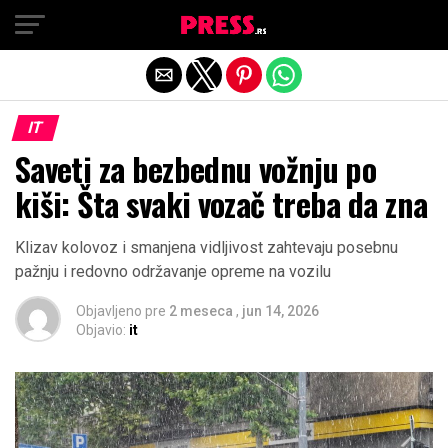
Exit mobile version
IT
Saveti za bezbednu vožnju po
kiši: Šta svaki vozač treba da zna
Klizav kolovoz i smanjena vidljivost zahtevaju posebnu
pažnju i redovno održavanje opreme na vozilu
Objavljeno pre
2 meseca
,
jun 14, 2026
Objavio:
it