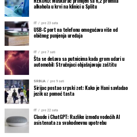
REKORD! Muškarac primljen sa 6,2 promila
alkohola u krvi na klinici u Splitu
IT
pre 23 sata
USB-C port na telefonu omogućava više od
običnog punjenja uređaja
IT
pre 7 sati
Šta se dešava sa putnicima kada grom udari u
automobil: Stručnjaci objašnjavaju zaštitu
SRBIJA
pre 9 sati
Sirijac postao srpski zet: Kako je Hani savladao
jezik uz pomoć tasta
IT
pre 22 sata
Claude i ChatGPT: Razlike između vodećih AI
asistenata za svakodnevnu upotrebu