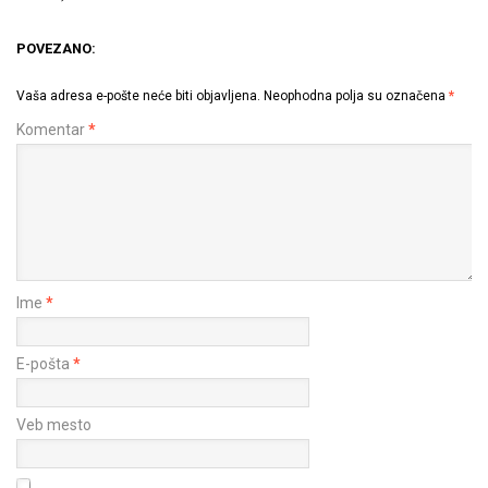
POVEZANO:
Vaša adresa e-pošte neće biti objavljena.
Neophodna polja su označena
*
Komentar
*
Ime
*
E-pošta
*
Veb mesto