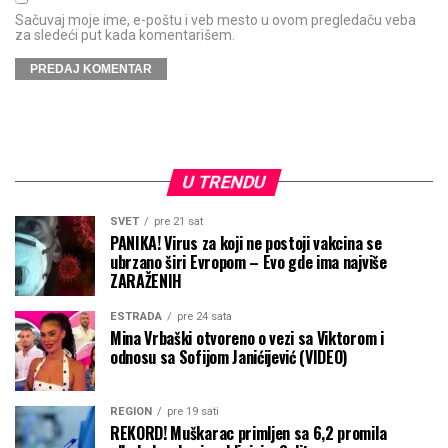
Sačuvaj moje ime, e-poštu i veb mesto u ovom pregledaču veba
za sledeći put kada komentarišem.
U TRENDU
SVET
pre 21 sat
PANIKA! Virus za koji ne postoji vakcina se
ubrzano širi Evropom – Evo gde ima najviše
ZARAŽENIH
ESTRADA
pre 24 sata
Mina Vrbaški otvoreno o vezi sa Viktorom i
odnosu sa Sofijom Janićijević (VIDEO)
REGION
pre 19 sati
REKORD! Muškarac primljen sa 6,2 promila