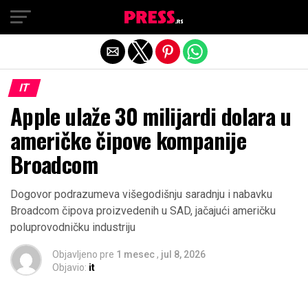
Exit mobile version
IT
Apple ulaže 30 milijardi dolara u
američke čipove kompanije
Broadcom
Dogovor podrazumeva višegodišnju saradnju i nabavku
Broadcom čipova proizvedenih u SAD, jačajući američku
poluprovodničku industriju
Objavljeno pre
1 mesec
,
jul 8, 2026
Objavio:
it