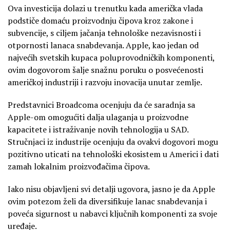
Ova investicija dolazi u trenutku kada američka vlada
podstiče domaću proizvodnju čipova kroz zakone i
subvencije, s ciljem jačanja tehnološke nezavisnosti i
otpornosti lanaca snabdevanja. Apple, kao jedan od
najvećih svetskih kupaca poluprovodničkih komponenti,
ovim dogovorom šalje snažnu poruku o posvećenosti
američkoj industriji i razvoju inovacija unutar zemlje.
Predstavnici Broadcoma ocenjuju da će saradnja sa
Apple-om omogućiti dalja ulaganja u proizvodne
kapacitete i istraživanje novih tehnologija u SAD.
Stručnjaci iz industrije ocenjuju da ovakvi dogovori mogu
pozitivno uticati na tehnološki ekosistem u Americi i dati
zamah lokalnim proizvođačima čipova.
Iako nisu objavljeni svi detalji ugovora, jasno je da Apple
ovim potezom želi da diversifikuje lanac snabdevanja i
poveća sigurnost u nabavci ključnih komponenti za svoje
uređaje.