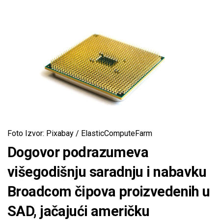
Foto Izvor: Pixabay / ElasticComputeFarm
Dogovor podrazumeva
višegodišnju saradnju i nabavku
Broadcom čipova proizvedenih u
SAD, jačajući američku