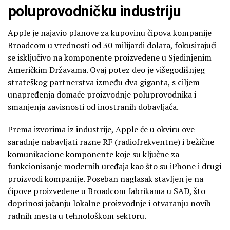
poluprovodničku industriju
Apple je najavio planove za kupovinu čipova kompanije
Broadcom u vrednosti od 30 milijardi dolara, fokusirajući
se isključivo na komponente proizvedene u Sjedinjenim
Američkim Državama. Ovaj potez deo je višegodišnjeg
strateškog partnerstva između dva giganta, s ciljem
unapređenja domaće proizvodnje poluprovodnika i
smanjenja zavisnosti od inostranih dobavljača.
Prema izvorima iz industrije, Apple će u okviru ove
saradnje nabavljati razne RF (radiofrekventne) i bežične
komunikacione komponente koje su ključne za
funkcionisanje modernih uređaja kao što su iPhone i drugi
proizvodi kompanije. Poseban naglasak stavljen je na
čipove proizvedene u Broadcom fabrikama u SAD, što
doprinosi jačanju lokalne proizvodnje i otvaranju novih
radnih mesta u tehnološkom sektoru.