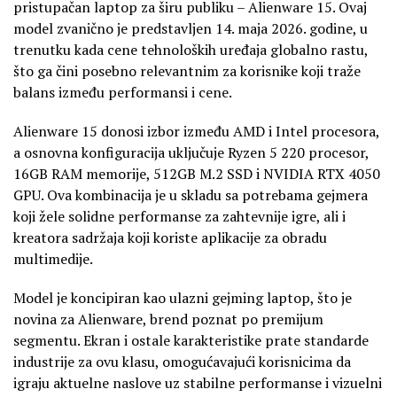
pristupačan laptop za širu publiku – Alienware 15. Ovaj
model zvanično je predstavljen 14. maja 2026. godine, u
trenutku kada cene tehnoloških uređaja globalno rastu,
što ga čini posebno relevantnim za korisnike koji traže
balans između performansi i cene.
Alienware 15 donosi izbor između AMD i Intel procesora,
a osnovna konfiguracija uključuje Ryzen 5 220 procesor,
16GB RAM memorije, 512GB M.2 SSD i NVIDIA RTX 4050
GPU. Ova kombinacija je u skladu sa potrebama gejmera
koji žele solidne performanse za zahtevnije igre, ali i
kreatora sadržaja koji koriste aplikacije za obradu
multimedije.
Model je koncipiran kao ulazni gejming laptop, što je
novina za Alienware, brend poznat po premijum
segmentu. Ekran i ostale karakteristike prate standarde
industrije za ovu klasu, omogućavajući korisnicima da
igraju aktuelne naslove uz stabilne performanse i vizuelni