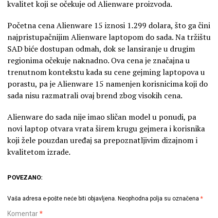
kvalitet koji se očekuje od Alienware proizvoda.
Početna cena Alienware 15 iznosi 1.299 dolara, što ga čini
najpristupačnijim Alienware laptopom do sada. Na tržištu
SAD biće dostupan odmah, dok se lansiranje u drugim
regionima očekuje naknadno. Ova cena je značajna u
trenutnom kontekstu kada su cene gejming laptopova u
porastu, pa je Alienware 15 namenjen korisnicima koji do
sada nisu razmatrali ovaj brend zbog visokih cena.
Alienware do sada nije imao sličan model u ponudi, pa
novi laptop otvara vrata širem krugu gejmera i korisnika
koji žele pouzdan uređaj sa prepoznatljivim dizajnom i
kvalitetom izrade.
POVEZANO:
Vaša adresa e-pošte neće biti objavljena.
Neophodna polja su označena
*
Komentar
*