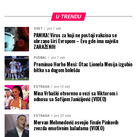
U TRENDU
SVET
pre 7 sati
PANIKA! Virus za koji ne postoji vakcina se
ubrzano širi Evropom – Evo gde ima najviše
ZARAŽENIH
FUDBAL
pre 7 sati
Preminuo Horhe Mesi: Otac Lionela Mesija izgubio
bitku sa dugom bolešću
ESTRADA
pre 10 sati
Mina Vrbaški otvoreno o vezi sa Viktorom i
odnosu sa Sofijom Janićijević (VIDEO)
ESTRADA
pre 23 sata
Mervan Mehmedović osvojio finale Pinkovih
zvezda emotivnim baladama (VIDEO)