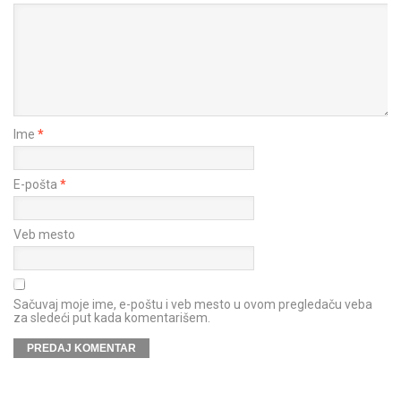
Ime
*
E-pošta
*
Veb mesto
Sačuvaj moje ime, e-poštu i veb mesto u ovom pregledaču veba
za sledeći put kada komentarišem.