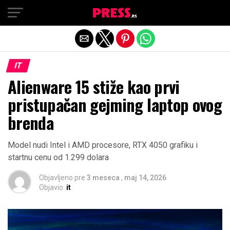
Exit mobile version
IT
Alienware 15 stiže kao prvi
pristupačan gejming laptop ovog
brenda
Model nudi Intel i AMD procesore, RTX 4050 grafiku i
startnu cenu od 1.299 dolara
Objavljeno pre
3 meseca
,
maj 14, 2026
Objavio:
it