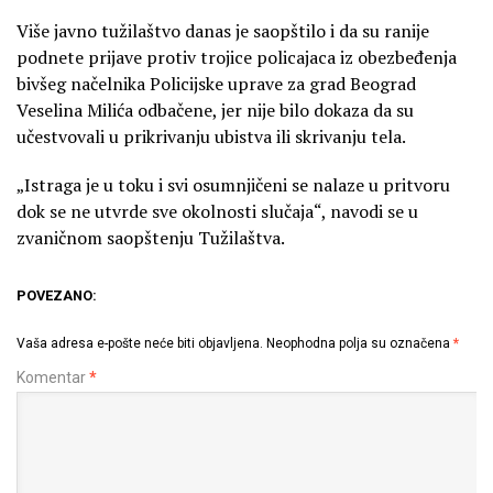
Više javno tužilaštvo danas je saopštilo i da su ranije
podnete prijave protiv trojice policajaca iz obezbeđenja
bivšeg načelnika Policijske uprave za grad Beograd
Veselina Milića odbačene, jer nije bilo dokaza da su
učestvovali u prikrivanju ubistva ili skrivanju tela.
„Istraga je u toku i svi osumnjičeni se nalaze u pritvoru
dok se ne utvrde sve okolnosti slučaja“, navodi se u
zvaničnom saopštenju Tužilaštva.
POVEZANO:
Vaša adresa e-pošte neće biti objavljena.
Neophodna polja su označena
*
Komentar
*