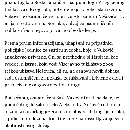
poznatog kao Boske, uhapšena su po nalogu Višeg javnog
tužilaštva u Beogradu, potvrđeno je iz policijskih izvora.
Vuković je osumnjičen za ubistvo Aleksandra Nešovića 12.
maja u restoranu na Senjaku, a dvojica osumnjičenih
radila su kao njegovo privatno obezbeđenje.
Prema prvim informacijama, uhapšeni su pripadnici
policijske Jedinice za zaštitu svedoka, koje je Vuković
angažovao privatno. Oni su prethodno bili ispitani kao
svedoci u istrazi koju vodi Više javno tužilaštvo zbog
teškog ubistva Nešovića, ali su, na osnovu novih dokaza,
sada osumnjičeni za pokušaj zataškavanja krivičnog dela i
prebacivanje odgovornosti na druge.
Podsećamo, osumnjičeni Saša Vuković tereti se da je, uz
pomoć drugih, sakrio telo Aleksandra Nešovića u bure u
blizini Jarkovačkog jezera nakon ubistva. Istraga je u toku,
a policija preduzima dodatne mere na rasvetljavanju svih
okolnosti ovog slučaja.