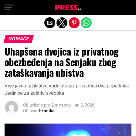
Exit mobile version
DOMAĆE
Uhapšena dvojica iz privatnog
obezbeđenja na Senjaku zbog
zataškavanja ubistva
Više javno tužilaštvo vodi istragu, privedena dva pripadnika
Jedinice za zaštitu svedoka
Objavljeno pre
2 meseca
,
jun 3, 2026
Objavio:
hronika