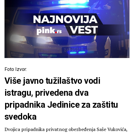
Foto Izvor:
Više javno tužilaštvo vodi
istragu, privedena dva
pripadnika Jedinice za zaštitu
svedoka
Dvojica pripadnika privatnog obezbeđenja Saše Vukovića,