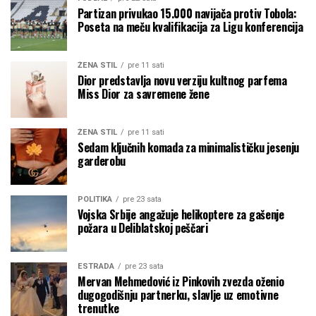
Partizan privukao 15.000 navijača protiv Tobola:
Poseta na meču kvalifikacija za Ligu konferencija
ŽENA STIL
pre 11 sati
Dior predstavlja novu verziju kultnog parfema
Miss Dior za savremene žene
ŽENA STIL
pre 11 sati
Sedam ključnih komada za minimalističku jesenju
garderobu
POLITIKA
pre 23 sata
Vojska Srbije angažuje helikoptere za gašenje
požara u Deliblatskoj peščari
ESTRADA
pre 23 sata
Mervan Mehmedović iz Pinkovih zvezda oženio
dugogodišnju partnerku, slavlje uz emotivne
trenutke