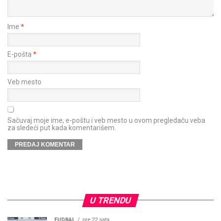
Ime
*
E-pošta
*
Veb mesto
Sačuvaj moje ime, e-poštu i veb mesto u ovom pregledaču veba
za sledeći put kada komentarišem.
U TRENDU
FUDBAL
pre 22 sata