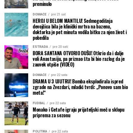
preminulo
DOMAĆE
pre 21 sat
HEROJ U BELOM MANTILU! Sedmogodišnja
devojčica bila je klinički mrtva na bazenu,
doktorka je pet minuta vodila bitku za njen život i
pobedila
ESTRADA
pre 20 sati
BORA SANTANA OTVORIO DUŠU! Otkrio da i dalje
voli Anastasiju, pa priznao šta bi bio razlog da je
zauvek otpiše (VIDEO)
DOMAĆE
pre 22 sata
DRAMA U 3 UJUTRU! Bomba eksplodirala ispred
zgrade na Zvezdari, mladić tvrdi: „Ponovo sam bio
meta!“
FUDBAL
pre 22 sata
Monako i Getafe igraju prijateljski meč u sklopu
priprema za sezonu
POLITIKA
pre 22 sata