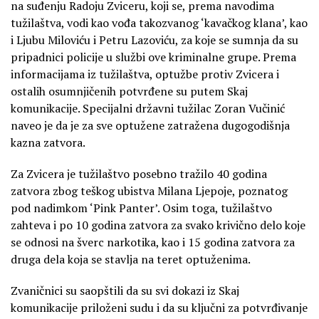
na suđenju Radoju Zviceru, koji se, prema navodima
tužilaštva, vodi kao vođa takozvanog ‘kavačkog klana’, kao
i Ljubu Miloviću i Petru Lazoviću, za koje se sumnja da su
pripadnici policije u službi ove kriminalne grupe. Prema
informacijama iz tužilaštva, optužbe protiv Zvicera i
ostalih osumnjičenih potvrđene su putem Skaj
komunikacije. Specijalni državni tužilac Zoran Vučinić
naveo je da je za sve optužene zatražena dugogodišnja
kazna zatvora.
Za Zvicera je tužilaštvo posebno tražilo 40 godina
zatvora zbog teškog ubistva Milana Ljepoje, poznatog
pod nadimkom ‘Pink Panter’. Osim toga, tužilaštvo
zahteva i po 10 godina zatvora za svako krivično delo koje
se odnosi na šverc narkotika, kao i 15 godina zatvora za
druga dela koja se stavlja na teret optuženima.
Zvaničnici su saopštili da su svi dokazi iz Skaj
komunikacije priloženi sudu i da su ključni za potvrđivanje