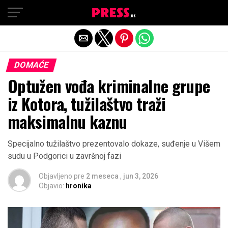
Exit mobile version
DOMAĆE
Optužen vođa kriminalne grupe
iz Kotora, tužilaštvo traži
maksimalnu kaznu
Specijalno tužilaštvo prezentovalo dokaze, suđenje u Višem
sudu u Podgorici u završnoj fazi
Objavljeno pre
2 meseca
,
jun 3, 2026
Objavio:
hronika