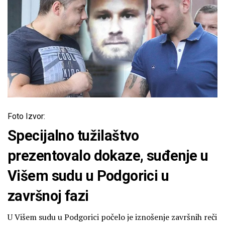
Foto Izvor:
Specijalno tužilaštvo
prezentovalo dokaze, suđenje u
Višem sudu u Podgorici u
završnoj fazi
U Višem sudu u Podgorici počelo je iznošenje završnih reči