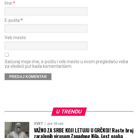
Ime
*
E-pošta
*
Veb mesto
Sačuvaj moje ime, e-poštu i veb mesto u ovom pregledaču veba
za sledeći put kada komentarišem.
U TRENDU
SVET
pre 18 sati
VAŽNO ZA SRBE KOJI LETUJU U GRČKOJ! Raste broj
zaraženih virusom Zapadnog Nila, šest osoba