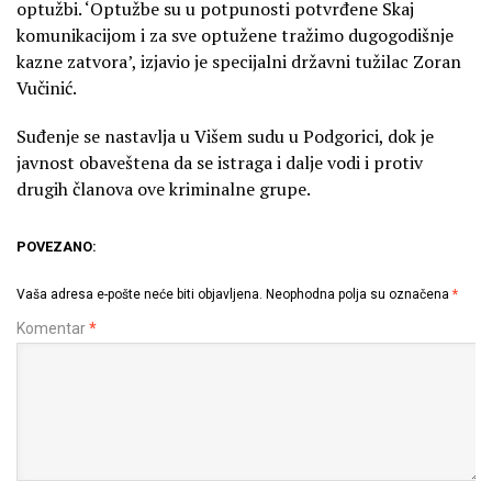
optužbi. ‘Optužbe su u potpunosti potvrđene Skaj
komunikacijom i za sve optužene tražimo dugogodišnje
kazne zatvora’, izjavio je specijalni državni tužilac Zoran
Vučinić.
Suđenje se nastavlja u Višem sudu u Podgorici, dok je
javnost obaveštena da se istraga i dalje vodi i protiv
drugih članova ove kriminalne grupe.
POVEZANO:
Vaša adresa e-pošte neće biti objavljena.
Neophodna polja su označena
*
Komentar
*