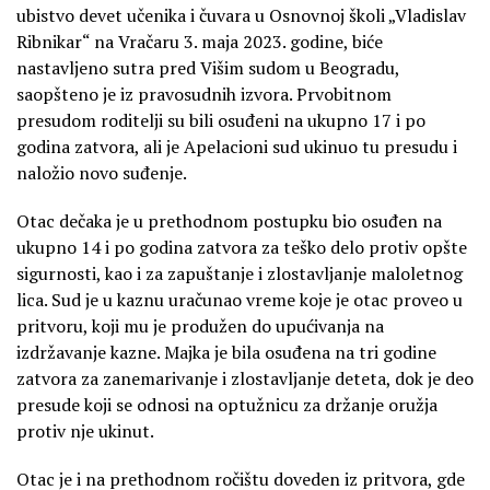
ubistvo devet učenika i čuvara u Osnovnoj školi „Vladislav
Ribnikar“ na Vračaru 3. maja 2023. godine, biće
nastavljeno sutra pred Višim sudom u Beogradu,
saopšteno je iz pravosudnih izvora. Prvobitnom
presudom roditelji su bili osuđeni na ukupno 17 i po
godina zatvora, ali je Apelacioni sud ukinuo tu presudu i
naložio novo suđenje.
Otac dečaka je u prethodnom postupku bio osuđen na
ukupno 14 i po godina zatvora za teško delo protiv opšte
sigurnosti, kao i za zapuštanje i zlostavljanje maloletnog
lica. Sud je u kaznu uračunao vreme koje je otac proveo u
pritvoru, koji mu je produžen do upućivanja na
izdržavanje kazne. Majka je bila osuđena na tri godine
zatvora za zanemarivanje i zlostavljanje deteta, dok je deo
presude koji se odnosi na optužnicu za držanje oružja
protiv nje ukinut.
Otac je i na prethodnom ročištu doveden iz pritvora, gde