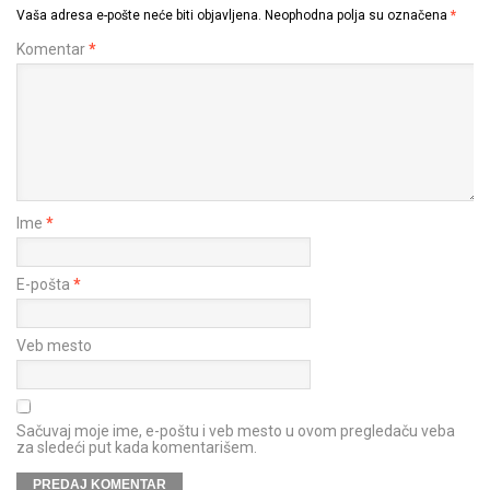
Vaša adresa e-pošte neće biti objavljena.
Neophodna polja su označena
*
Komentar
*
Ime
*
E-pošta
*
Veb mesto
Sačuvaj moje ime, e-poštu i veb mesto u ovom pregledaču veba
za sledeći put kada komentarišem.