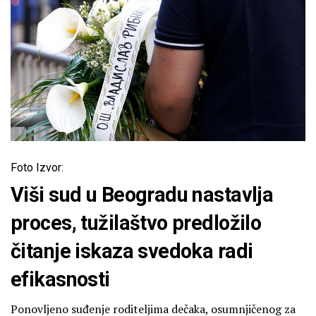
Foto Izvor:
Viši sud u Beogradu nastavlja
proces, tužilaštvo predložilo
čitanje iskaza svedoka radi
efikasnosti
Ponovljeno suđenje roditeljima dečaka, osumnjičenog za