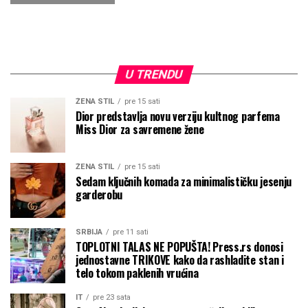
U TRENDU
ŽENA STIL
pre 15 sati
Dior predstavlja novu verziju kultnog parfema
Miss Dior za savremene žene
ŽENA STIL
pre 15 sati
Sedam ključnih komada za minimalističku jesenju
garderobu
SRBIJA
pre 11 sati
TOPLOTNI TALAS NE POPUŠTA! Press.rs donosi
jednostavne TRIKOVE kako da rashladite stan i
telo tokom paklenih vrućina
IT
pre 23 sata