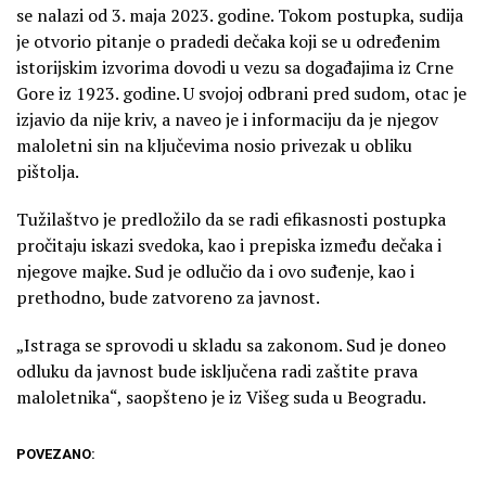
se nalazi od 3. maja 2023. godine. Tokom postupka, sudija
je otvorio pitanje o pradedi dečaka koji se u određenim
istorijskim izvorima dovodi u vezu sa događajima iz Crne
Gore iz 1923. godine. U svojoj odbrani pred sudom, otac je
izjavio da nije kriv, a naveo je i informaciju da je njegov
maloletni sin na ključevima nosio privezak u obliku
pištolja.
Tužilaštvo je predložilo da se radi efikasnosti postupka
pročitaju iskazi svedoka, kao i prepiska između dečaka i
njegove majke. Sud je odlučio da i ovo suđenje, kao i
prethodno, bude zatvoreno za javnost.
„Istraga se sprovodi u skladu sa zakonom. Sud je doneo
odluku da javnost bude isključena radi zaštite prava
maloletnika“, saopšteno je iz Višeg suda u Beogradu.
POVEZANO: