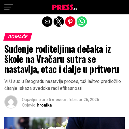
Exit mobile version
DOMAĆE
Suđenje roditeljima dečaka iz
škole na Vračaru sutra se
nastavlja, otac i dalje u pritvoru
Viši sud u Beogradu nastavlja proces, tužilaštvo predložilo
čitanje iskaza svedoka radi efikasnosti
Objavljeno pre
5 meseci
,
februar 26, 2026
Objavio:
hronika