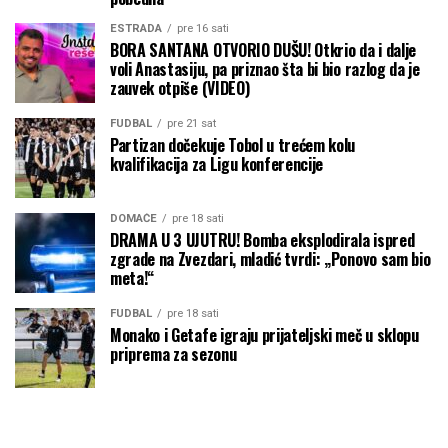
ESTRADA
pre 16 sati
BORA SANTANA OTVORIO DUŠU! Otkrio da i dalje
voli Anastasiju, pa priznao šta bi bio razlog da je
zauvek otpiše (VIDEO)
FUDBAL
pre 21 sat
Partizan dočekuje Tobol u trećem kolu
kvalifikacija za Ligu konferencije
DOMAĆE
pre 18 sati
DRAMA U 3 UJUTRU! Bomba eksplodirala ispred
zgrade na Zvezdari, mladić tvrdi: „Ponovo sam bio
meta!“
FUDBAL
pre 18 sati
Monako i Getafe igraju prijateljski meč u sklopu
priprema za sezonu