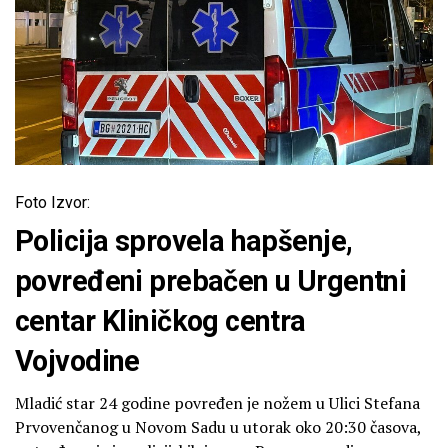
Foto Izvor:
Policija sprovela hapšenje,
povređeni prebačen u Urgentni
centar Kliničkog centra
Vojvodine
Mladić star 24 godine povređen je nožem u Ulici Stefana
Prvovenčanog u Novom Sadu u utorak oko 20:30 časova,