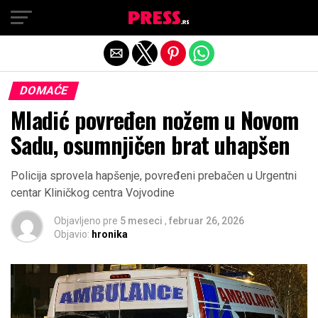
Exit mobile version
DOMAĆE
Mladić povređen nožem u Novom
Sadu, osumnjičen brat uhapšen
Policija sprovela hapšenje, povređeni prebačen u Urgentni
centar Kliničkog centra Vojvodine
Objavljeno pre
5 meseci
,
februar 26, 2026
Objavio:
hronika