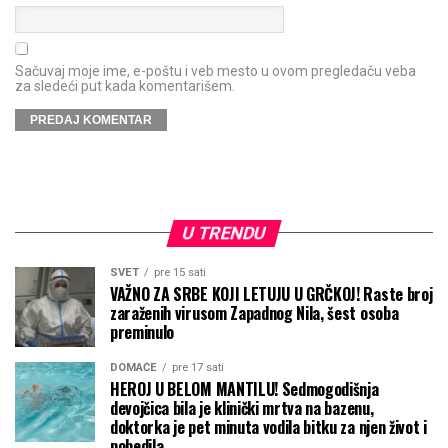
Sačuvaj moje ime, e-poštu i veb mesto u ovom pregledaču veba
za sledeći put kada komentarišem.
U TRENDU
SVET
pre 15 sati
VAŽNO ZA SRBE KOJI LETUJU U GRČKOJ! Raste broj
zaraženih virusom Zapadnog Nila, šest osoba
preminulo
DOMAĆE
pre 17 sati
HEROJ U BELOM MANTILU! Sedmogodišnja
devojčica bila je klinički mrtva na bazenu,
doktorka je pet minuta vodila bitku za njen život i
pobedila