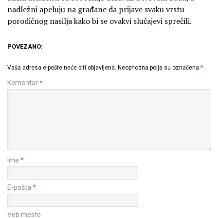
nadležni apeluju na građane da prijave svaku vrstu
porodičnog nasilja kako bi se ovakvi slučajevi sprečili.
POVEZANO:
Vaša adresa e-pošte neće biti objavljena.
Neophodna polja su označena
*
Komentar
*
Ime
*
E-pošta
*
Veb mesto