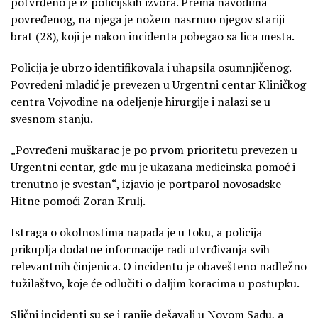
potvrđeno je iz policijskih izvora. Prema navodima
povređenog, na njega je nožem nasrnuo njegov stariji
brat (28), koji je nakon incidenta pobegao sa lica mesta.
Policija je ubrzo identifikovala i uhapsila osumnjičenog.
Povređeni mladić je prevezen u Urgentni centar Kliničkog
centra Vojvodine na odeljenje hirurgije i nalazi se u
svesnom stanju.
„Povređeni muškarac je po prvom prioritetu prevezen u
Urgentni centar, gde mu je ukazana medicinska pomoć i
trenutno je svestan“, izjavio je portparol novosadske
Hitne pomoći Zoran Krulj.
Istraga o okolnostima napada je u toku, a policija
prikuplja dodatne informacije radi utvrđivanja svih
relevantnih činjenica. O incidentu je obavešteno nadležno
tužilaštvo, koje će odlučiti o daljim koracima u postupku.
Slični incidenti su se i ranije dešavali u Novom Sadu, a