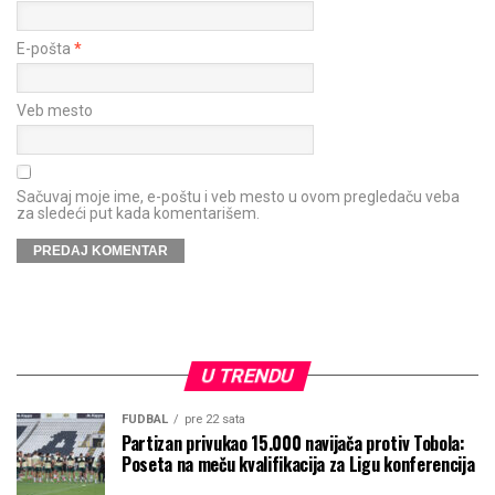
E-pošta
*
Veb mesto
Sačuvaj moje ime, e-poštu i veb mesto u ovom pregledaču veba
za sledeći put kada komentarišem.
U TRENDU
FUDBAL
pre 22 sata
Partizan privukao 15.000 navijača protiv Tobola:
Poseta na meču kvalifikacija za Ligu konferencija