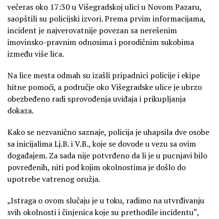
večeras oko 17:30 u Višegradskoj ulici u Novom Pazaru,
saopštili su policijski izvori. Prema prvim informacijama,
incident je najverovatnije povezan sa nerešenim
imovinsko-pravnim odnosima i porodičnim sukobima
između više lica.
Na lice mesta odmah su izašli pripadnici policije i ekipe
hitne pomoći, a područje oko Višegradske ulice je ubrzo
obezbeđeno radi sprovođenja uviđaja i prikupljanja
dokaza.
Kako se nezvanično saznaje, policija je uhapsila dve osobe
sa inicijalima Lj.B. i V.B., koje se dovode u vezu sa ovim
događajem. Za sada nije potvrđeno da li je u pucnjavi bilo
povređenih, niti pod kojim okolnostima je došlo do
upotrebe vatrenog oružja.
„Istraga o ovom slučaju je u toku, radimo na utvrđivanju
svih okolnosti i činjenica koje su prethodile incidentu“,