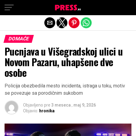
Exit mobile version
DOMAĆE
Pucnjava u Višegradskoj ulici u
Novom Pazaru, uhapšene dve
osobe
Policija obezbedila mesto incidenta, istraga u toku, motiv
se povezuje sa porodičnim sukobom
Objavljeno pre
3 meseca
,
maj 9, 2026
Objavio:
hronika