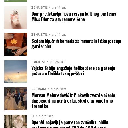
ŽENA STIL
pre 11 sati
Dior predstavlja novu verziju kultnog parfema
Miss Dior za savremene žene
ŽENA STIL
pre 11 sati
Sedam ključnih komada za minimalističku jesenju
garderobu
POLITIKA
pre 23 sata
Vojska Srbije angažuje helikoptere za gašenje
požara u Deliblatskoj peščari
ESTRADA
pre 23 sata
Mervan Mehmedović iz Pinkovih zvezda oženio
dugogodišnju partnerku, slavlje uz emotivne
trenutke
IT
pre 20 sati
OpenAI najavljuje pametan zvučnik u obliku
prstena sa cenom od 300 do 400 dolara