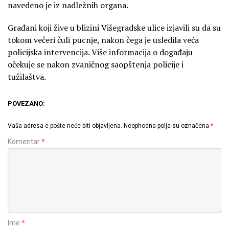
navedeno je iz nadležnih organa.
Građani koji žive u blizini Višegradske ulice izjavili su da su
tokom večeri čuli pucnje, nakon čega je usledila veća
policijska intervencija. Više informacija o događaju
očekuje se nakon zvaničnog saopštenja policije i
tužilaštva.
POVEZANO:
Vaša adresa e-pošte neće biti objavljena.
Neophodna polja su označena
*
Komentar
*
Ime
*